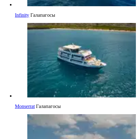
Infinity
Галапагосы
Monserrat
Галапагосы