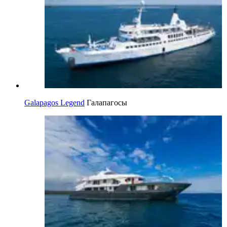
Galapagos Legend
Галапагосы