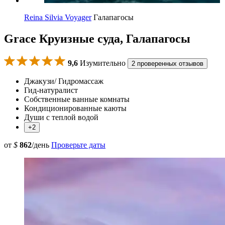
Reina Silvia Voyager
Галапагосы
Grace Круизные суда, Галапагосы
9,6
Изумительно
2 проверенных отзывов
Джакузи/ Гидромассаж
Гид-натуралист
Собственные ванные комнаты
Кондиционированные каюты
Души с теплой водой
+2
от
$
862
/день
Проверьте даты