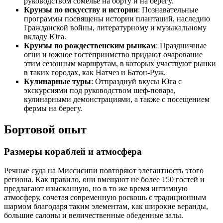
руководством сомелье на борту и на берегу.
Круизы по искусству и истории
: Познавательные
программы посвящены истории плантаций, наследию
Гражданской войны, литературному и музыкальному
вкладу Юга.
Круизы по рождественским рынкам
: Праздничные
огни и южное гостеприимство придают очарование
этим сезонным маршрутам, в которых участвуют рынки
в таких городах, как Натчез и Батон-Руж.
Кулинарные туры
: Отпразднуй вкусы Юга с
экскурсиями под руководством шеф-повара,
кулинарными демонстрациями, а также с посещением
фермы на берегу.
Бортовой опыт
Размеры кораблей и атмосфера
Речные суда на Миссисипи повторяют элегантность этого
региона. Как правило, они вмещают не более 150 гостей и
предлагают изысканную, но в то же время интимную
атмосферу, сочетая современную роскошь с традиционным
шармом благодаря таким элементам, как широкие веранды,
большие салоны и величественные обеденные залы.