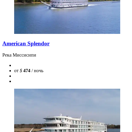
American Splendor
Река Миссисипи
от
$
474
/ ночь