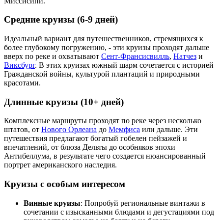
Миссисипи.
Средние круизы (6-9 дней)
Идеальный вариант для путешественников, стремящихся к
более глубокому погружению, - эти круизы проходят дальше
вверх по реке и охватывают
Сент-Франсисвилль
,
Натчез
и
Виксбург
. В этих круизах южный шарм сочетается с историей
Гражданской войны, культурой плантаций и природными
красотами.
Длинные круизы (10+ дней)
Комплексные маршруты проходят по реке через несколько
штатов, от
Нового Орлеана
до
Мемфиса
или дальше. Эти
путешествия предлагают богатый гобелен пейзажей и
впечатлений, от блюза Дельты до особняков эпохи
Антибеллума, в результате чего создается нюансированный
портрет американского наследия.
Круизы с особым интересом
Винные круизы
: Попробуй региональные винтажи в
сочетании с изысканными блюдами и дегустациями под