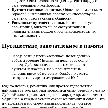
предоставляют возможности для обучения наряду с
развлечениями и комфортом.
Путешественники-одиночки
: Общение на маленьком
корабле и инклюзивные программы способствуют
развитию чувства связи и общности.
Роскошные путешественники
: Изысканные условия
проживания, внимательное обслуживание и
индивидуальный подход к гостям удовлетворят их
взыскательность.
Путешествие, запечатленное в памяти
"Когда солнце проникает сквозь полог древних
дубов, а течение Миссисипи несет твое судно
вперед, Дубовая аллея становится не просто
пунктом назначения, но и пронзительным
напоминанием об историях, борьбе и красоте,
которые формируют американский Юг".
Будь то история, романтика или простое удовольствие
наблюдать за тем, как река проносится мимо, речной круиз по
Дубовой аллее предлагает портал в мир, где время движется
медленнее, а каждый момент сохраняет глубину и смысл. Это
путешествие в его самом вызывающем виде - богатое
наследием, окутанное красотой и несущее в себе