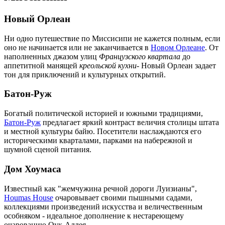
Новый Орлеан
Ни одно путешествие по Миссисипи не кажется полным, если
оно не начинается или не заканчивается в
Новом Орлеане
. От
наполненных джазом улиц
Французского квартала
до
аппетитной манящей
креольской кухни
- Новый Орлеан задает
тон для приключений и культурных открытий.
Батон-Руж
Богатый политической историей и южными традициями,
Батон-Руж
предлагает яркий контраст величия столицы штата
и местной культуры байю. Посетители наслаждаются его
историческими кварталами, парками на набережной и
шумной сценой питания.
Дом Хоумаса
Известный как "жемчужина речной дороги Луизианы",
Houmas House
очаровывает своими пышными садами,
коллекциями произведений искусства и величественным
особняком - идеальное дополнение к нестареющему
очарованию Оук-Аллея.