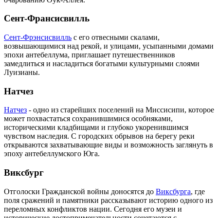
Сент-Франсисвилль
Сент-Фрэнсисвилль
с его отвесными скалами,
возвышающимися над рекой, и улицами, усыпанными домами
эпохи антебеллума, приглашает путешественников
замедлиться и насладиться богатыми культурными слоями
Луизианы.
Натчез
Натчез
- одно из старейших поселений на Миссисипи, которое
может похвастаться сохранившимися особняками,
историческими кладбищами и глубоко укоренившимся
чувством наследия. С городских обрывов на берегу реки
открываются захватывающие виды и возможность заглянуть в
эпоху антебеллумского Юга.
Виксбург
Отголоски Гражданской войны доносятся до
Виксбурга
, где
поля сражений и памятники рассказывают историю одного из
переломных конфликтов нации. Сегодня его музеи и
исторические достопримечательности сочетаются с