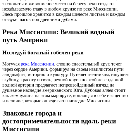
экспонаты и живописное место на берегу реки создают
незабываемую главу в любом круизе по реке Миссисипи.
Здесь прошлое хранится в каждом шелесте листьев и каждом
отзвуке шагов под древними дубами.
Река Миссисипи: Великий водный
путь Америки
Исследуй богатый гобелен реки
Могучая
река Миссисипи
, словно спасательный круг, течет
через сердце Америки, формируя на своем извилистом пути
ландшафты, историю и культуру. Путешественникам, ищущим
глубину, красоту и связь, речной круиз по этой легендарной
водной артерии предлагает непревзойденный взгляд на
душевное наследие американского Юга. Дубовая аллея стоит
как жемчужина на этом маршруте, воплощая в себе изящество
и величие, которые определяют наследие Миссисипи.
Знаковые города и
достопримечательности вдоль реки
Миссисипи