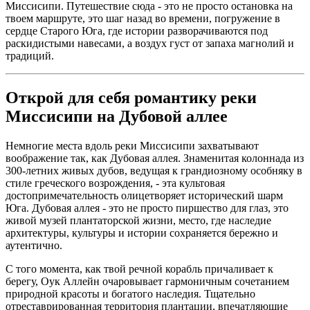
Миссисипи. Путешествие сюда - это не просто остановка на
твоем маршруте, это шаг назад во времени, погружение в
сердце Старого Юга, где истории разворачиваются под
раскидистыми навесами, а воздух густ от запаха магнолий и
традиций.
Открой для себя романтику реки
Миссисипи на Дубовой аллее
Немногие места вдоль реки Миссисипи захватывают
воображение так, как Дубовая аллея. Знаменитая колоннада из
300-летних живых дубов, ведущая к грандиозному особняку в
стиле греческого возрождения, - эта культовая
достопримечательность олицетворяет исторический шарм
Юга. Дубовая аллея - это не просто пиршество для глаз, это
живой музей плантаторской жизни, место, где наследие
архитектуры, культуры и истории сохраняется бережно и
аутентично.
С того момента, как твой речной корабль причаливает к
берегу, Оук Аллейн очаровывает гармоничным сочетанием
природной красоты и богатого наследия. Тщательно
отреставрированная территория плантации, впечатляющие