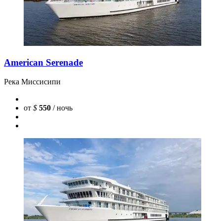
American Serenade
Река Миссисипи
от
$
550
/ ночь