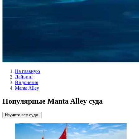
На главную
Дайвинг
Индонезия
Manta Alley
Популярные Manta Alley суда
Изучите все суда.