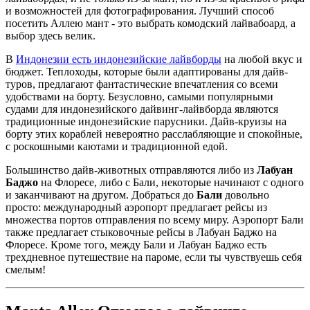
и возможностей для фотографирования. Лучший способ
посетить Аллею мант - это выбрать комодский лайвабоард, а
выбор здесь велик.
В
Индонезии есть индонезийские лайвборды
на любой вкус и
бюджет. Теплоходы, которые были адаптированы для дайв-
туров, предлагают фантастические впечатления со всеми
удобствами на борту. Безусловно, самыми популярными
судами для индонезийского дайвинг-лайвборда являются
традиционные индонезийские парусники. Дайв-круизы на
борту этих кораблей невероятно расслабляющие и спокойные,
с роскошными каютами и традиционной едой.
Большинство дайв-животных отправляются либо из
Лабуан
Баджо
на Флоресе, либо с Бали, некоторые начинают с одного
и заканчивают на другом. Добраться до
Бали
довольно
просто: международный аэропорт предлагает рейсы из
множества портов отправления по всему миру. Аэропорт Бали
также предлагает стыковочные рейсы в Лабуан Баджо на
Флоресе. Кроме того, между Бали и Лабуан Баджо есть
трехдневное путешествие на пароме, если ты чувствуешь себя
смелым!