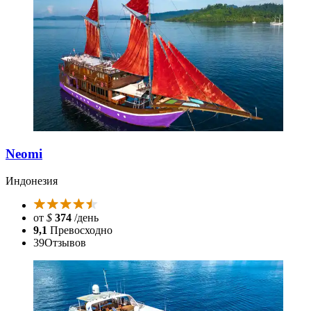
Neomi
Индонезия
от
$
374
/день
9,1
Превосходно
39
Отзывов