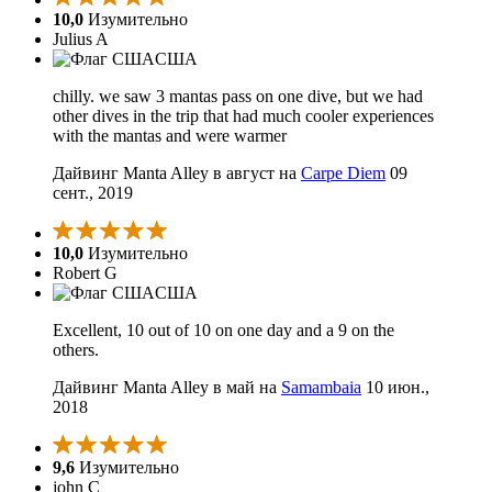
10,0
Изумительно
Julius A
США
chilly. we saw 3 mantas pass on one dive, but we had
other dives in the trip that had much cooler experiences
with the mantas and were warmer
Дайвинг Manta Alley в август на
Carpe Diem
09
сент., 2019
10,0
Изумительно
Robert G
США
Excellent, 10 out of 10 on one day and a 9 on the
others.
Дайвинг Manta Alley в май на
Samambaia
10 июн.,
2018
9,6
Изумительно
john C