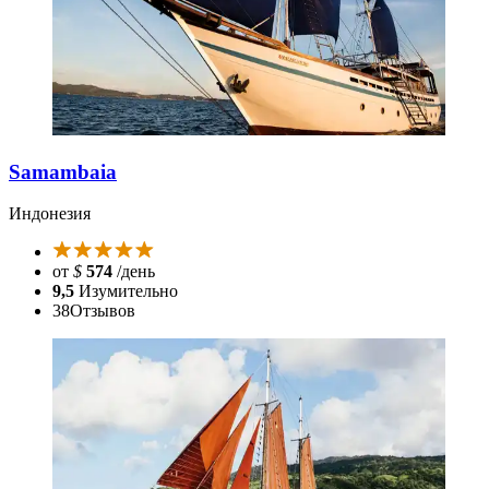
Samambaia
Индонезия
от
$
574
/день
9,5
Изумительно
38
Отзывов