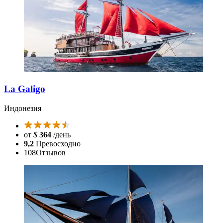
La Galigo
Индонезия
от
$
364
/день
9,2
Превосходно
108
Отзывов