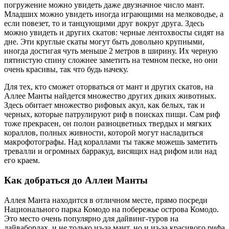
погружение можно увидеть даже двузначное число мант.
Младших можно увидеть иногда играющими на мелководье, а
если повезет, то и танцующими друг вокруг друга. Здесь
можно увидеть и других скатов: черные лентохвосты сидят на
дне. Эти круглые скаты могут быть довольно крупными,
иногда достигая чуть меньше 2 метров в ширину. Их черную
пятнистую спину сложнее заметить на темном песке, но они
очень красивы, так что будь начеку.
Для тех, кто сможет оторваться от мант и других скатов, на
Аллее Манты найдется множество других диких животных.
Здесь обитает множество рифовых акул, как белых, так и
черных, которые патрулируют риф в поисках пищи. Сам риф
тоже прекрасен, он полон разноцветных твердых и мягких
кораллов, полных живности, которой могут насладиться
макрофотографы. Над кораллами ты также можешь заметить
тревалли и огромных барракуд, висящих над рифом или над
его краем.
Как добраться до Аллеи Манты
Аллея Манта находится в отличном месте, прямо посреди
Национального парка Комодо на побережье острова Комодо.
Это место очень популярно для дайвинг-туров на
лайвабордах, и не только из-за мант, но и из-за красивого рифа