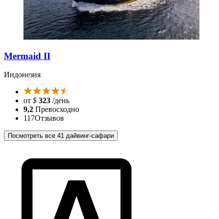
Mermaid II
Индонезия
от
$
323
/день
9,2
Превосходно
117
Отзывов
Посмотреть все 41 дайвинг-сафари