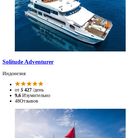
Solitude Adventurer
Индонезия
от
$
427
/день
9,6
Изумительно
48
Отзывов