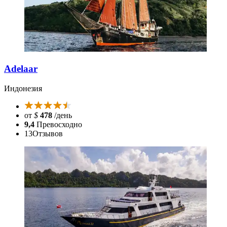
Adelaar
Индонезия
от
$
478
/день
9,4
Превосходно
13
Отзывов