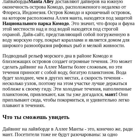
Лайваборды
Manta Alley
доставляют дайверов на южную
оконечность острова Комодо, расположенного недалеко от
Флореса, Индонезия. Остров Комодо и крошечный островок,
на котором расположена Аллея манта, находятся под защитой
Национального парка Комодо
. Это значит, что флора и фауна
этой местности над и под водой находятся под строгой
охраной. Дайв-сайт, представляющий собой погруженную в
воду морскую гору, покрыт кораллами и является домом для
широкого разнообразия рифовых рыб и мелкой живности.
Подводный рельеф морского дна в районе Комодо и
близлежащих островов создает огромные течения. Это может
сделать дайвинг на Аллее Манты более сложным, но эти
течения приносят с собой воду, богатую планктоном. Вода
будет холоднее, чем в других местах, а скорость течения -
несколько узлов, поэтому на этом участке лучше держаться
поближе к своему гиду. Эти холодные течения, наполненные
планктоном, привлекают, как ты уже догадался,
мант!
Они
приплывают сюда, чтобы покормиться, и удивительно легко
плавают в течениях.
Что ты сможешь увидеть
Дайвинг на лайвборде в Аллее Манты - это, конечно же, ради
мант. Посетители тоже не будут разочарованы: за одно