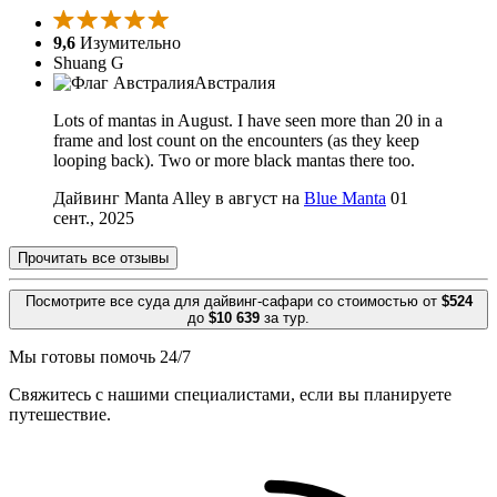
9,6
Изумительно
Shuang G
Австралия
Lots of mantas in August. I have seen more than 20 in a
frame and lost count on the encounters (as they keep
looping back). Two or more black mantas there too.
Дайвинг Manta Alley в август на
Blue Manta
01
сент., 2025
Прочитать все отзывы
Посмотрите все суда для дайвинг-сафари со стоимостью от
$524
до
$10 639
за тур.
Мы готовы помочь 24/7
Свяжитесь с нашими специалистами, если вы планируете
путешествие.