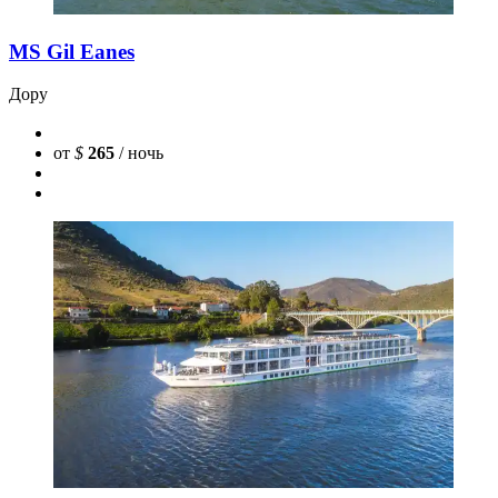
MS Gil Eanes
Дору
от
$
265
/ ночь