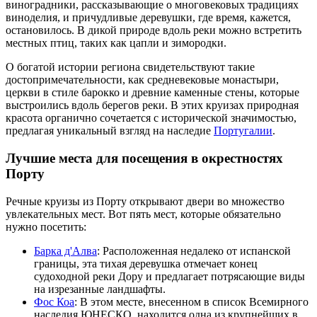
виноградники, рассказывающие о многовековых традициях
виноделия, и причудливые деревушки, где время, кажется,
остановилось. В дикой природе вдоль реки можно встретить
местных птиц, таких как цапли и зимородки.
О богатой истории региона свидетельствуют такие
достопримечательности, как средневековые монастыри,
церкви в стиле барокко и древние каменные стены, которые
выстроились вдоль берегов реки. В этих круизах природная
красота органично сочетается с исторической значимостью,
предлагая уникальный взгляд на наследие
Португалии
.
Лучшие места для посещения в окрестностях
Порту
Речные круизы из Порту открывают двери во множество
увлекательных мест. Вот пять мест, которые обязательно
нужно посетить:
Барка д'Алва
: Расположенная недалеко от испанской
границы, эта тихая деревушка отмечает конец
судоходной реки Дору и предлагает потрясающие виды
на изрезанные ландшафты.
Фос Коа
: В этом месте, внесенном в список Всемирного
наследия ЮНЕСКО, находится одна из крупнейших в