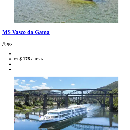
MS Vasco da Gama
Дору
от
$
176
/ ночь