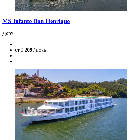
MS Infante Don Henrique
Дору
от
$
209
/ ночь