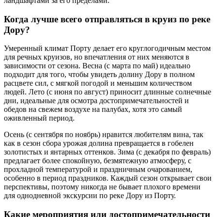
ландшафтами за его пределами.
Когда лучше всего отправляться в круиз по реке
Дору?
Умеренный климат Порту делает его круглогодичным местом
для речных круизов, но впечатления от них меняются в
зависимости от сезона. Весна (с марта по май) идеально
подходит для того, чтобы увидеть долину Дору в полном
расцвете сил, с мягкой погодой и меньшим количеством
людей. Лето (с июня по август) приносит длинные солнечные
дни, идеальные для осмотра достопримечательностей и
обедов на свежем воздухе на палубах, хотя это самый
оживленный период.
Осень (с сентября по ноябрь) нравится любителям вина, так
как в сезон сбора урожая долина превращается в гобелен
золотистых и янтарных оттенков. Зима (с декабря по февраль)
предлагает более спокойную, безмятежную атмосферу, с
прохладной температурой и праздничным очарованием,
особенно в период праздников. Каждый сезон открывает свои
перспективы, поэтому никогда не бывает плохого времени
для однодневной экскурсии по реке Дору из Порту.
Какие мероприятия или достопримечательности