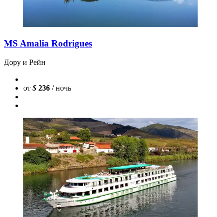
MS Amalia Rodrigues
Дору и Рейн
от
$
236
/ ночь