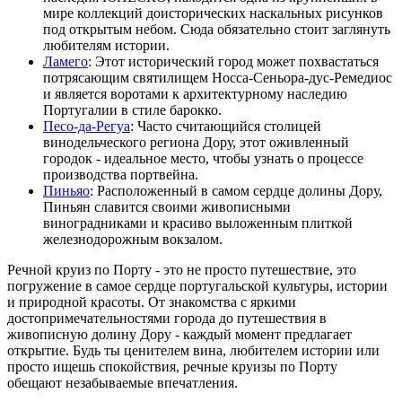
мире коллекций доисторических наскальных рисунков
под открытым небом. Сюда обязательно стоит заглянуть
любителям истории.
Ламего
: Этот исторический город может похвастаться
потрясающим святилищем Носса-Сеньора-дус-Ремедиос
и является воротами к архитектурному наследию
Португалии в стиле барокко.
Песо-да-Регуа
: Часто считающийся столицей
винодельческого региона Дору, этот оживленный
городок - идеальное место, чтобы узнать о процессе
производства портвейна.
Пиньяо
: Расположенный в самом сердце долины Дору,
Пиньян славится своими живописными
виноградниками и красиво выложенным плиткой
железнодорожным вокзалом.
Речной круиз по Порту - это не просто путешествие, это
погружение в самое сердце португальской культуры, истории
и природной красоты. От знакомства с яркими
достопримечательностями города до путешествия в
живописную долину Дору - каждый момент предлагает
открытие. Будь ты ценителем вина, любителем истории или
просто ищешь спокойствия, речные круизы по Порту
обещают незабываемые впечатления.