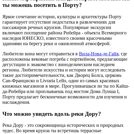
ты можешь посетить в Порту?
Яркое сочетание истории, культуры и архитектуры Порту
гарантирует отсутствие недостатка в развлечениях для
пассажиров речных круизов. Популярные экскурсии
включают посещение района Рибейра - объекта Всемирного
наследия ЮНЕСКО, известного своими красочными
зданиями на берегу реки и оживленной атмосферой.
Любители вина могут отправиться в
Вила-Нова-де-Гайя
, где
расположены вековые погреба с портвейном, предлагающие
дегустации и знакомство с винодельческим наследием
региона. Любители искусства и истории могут исследовать
такие достопримечательности, как Дворец Болса, церковь
Сан-Франциско и Livraria Lello, один из самых красивых
книжных магазинов в мире. Прогуливаешься ли ты по Кайш-
да-Рибейра или проплываешь под мостом Дома Луиша I,
Порту предлагает бесконечные возможности для изучения и
наслаждения.
Что можно увидеть вдоль реки Дору?
Река Дору - это сокровищница исторических и природных
чудес. Во время круиза ты встретишь террасные