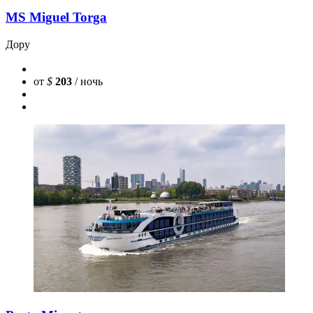
MS Miguel Torga
Дору
от
$
203
/ ночь