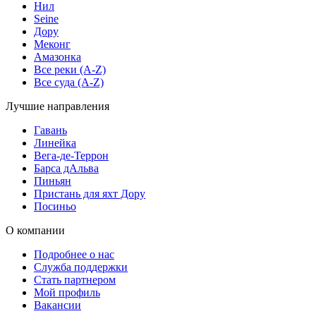
Нил
Seine
Дору
Меконг
Амазонка
Все реки (A-Z)
Все суда (A-Z)
Лучшие направления
Гавань
Линейка
Вега-де-Террон
Барса дАльва
Пиньян
Пристань для яхт Дору
Посиньо
О компании
Подробнее о нас
Служба поддержки
Стать партнером
Мой профиль
Вакансии