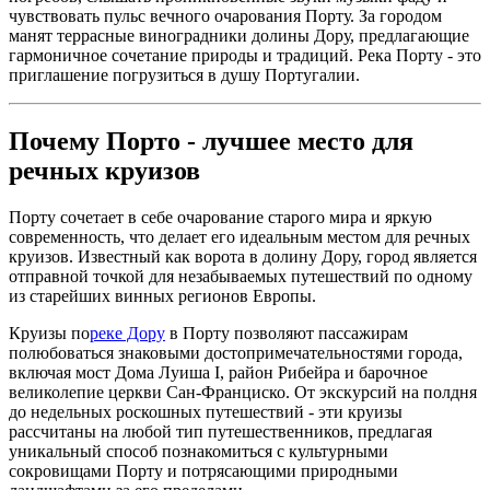
чувствовать пульс вечного очарования Порту. За городом
манят террасные виноградники долины Дору, предлагающие
гармоничное сочетание природы и традиций. Река Порту - это
приглашение погрузиться в душу Португалии.
Почему Порто - лучшее место для
речных круизов
Порту сочетает в себе очарование старого мира и яркую
современность, что делает его идеальным местом для речных
круизов. Известный как ворота в долину Дору, город является
отправной точкой для незабываемых путешествий по одному
из старейших винных регионов Европы.
Круизы по
реке Дору
в Порту позволяют пассажирам
полюбоваться знаковыми достопримечательностями города,
включая мост Дома Луиша I, район Рибейра и барочное
великолепие церкви Сан-Франциско. От экскурсий на полдня
до недельных роскошных путешествий - эти круизы
рассчитаны на любой тип путешественников, предлагая
уникальный способ познакомиться с культурными
сокровищами Порту и потрясающими природными