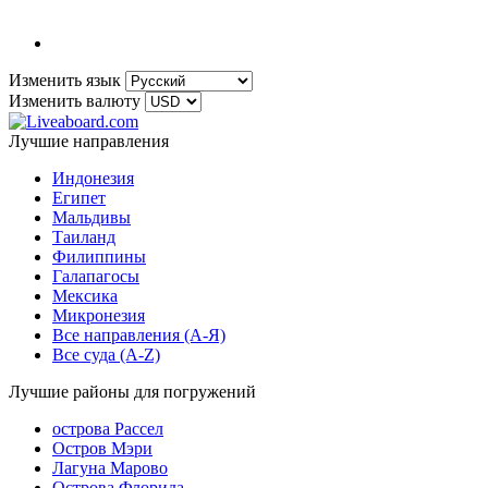
Изменить язык
Изменить валюту
Лучшие направления
Индонезия
Египет
Мальдивы
Таиланд
Филиппины
Галапагосы
Мексика
Микронезия
Все направления (A-Я)
Все суда (A-Z)
Лучшие районы для погружений
острова Рассел
Остров Мэри
Лагуна Марово
Острова Флорида