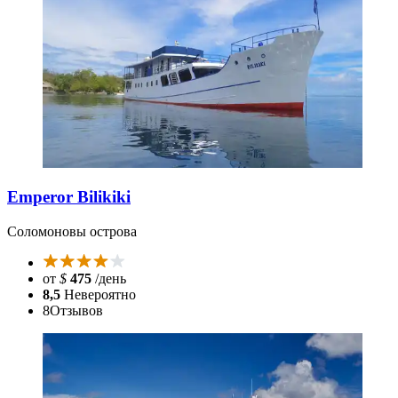
Emperor Bilikiki
Соломоновы острова
от
$
475
/день
8,5
Невероятно
8
Отзывов