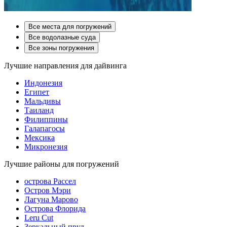
Все места для погружений
Все водолазные суда
Все зоны погружения
Лучшие направления для дайвинга
Индонезия
Египет
Мальдивы
Таиланд
Филиппины
Галапагосы
Мексика
Микронезия
Лучшие районы для погружений
острова Рассел
Остров Мэри
Лагуна Марово
Острова Флорида
Leru Cut
Зеркальный пруд