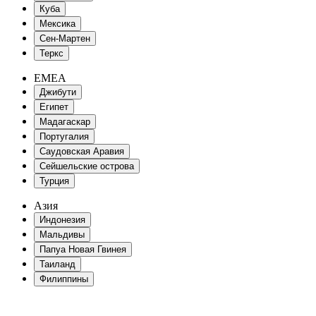
Куба
Мексика
Сен-Мартен
Теркс
EMEA
Джибути
Египет
Мадагаскар
Португалия
Саудовская Аравия
Сейшельские острова
Турция
Азия
Индонезия
Мальдивы
Папуа Новая Гвинея
Таиланд
Филиппины