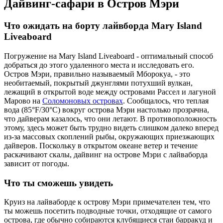
Дайвинг-сафари в Остров Мэри
Что ожидать на борту лайвборда Mary Island
Liveaboard
Погружение на Mary Island Liveaboard - оптимальный способ
добраться до этого удаленного места и исследовать его.
Остров Мэри, правильно называемый Мборокуа, - это
необитаемый, покрытый джунглями потухший вулкан,
лежащий в открытой воде между островами Рассел и лагуной
Марово на
Соломоновых островах
. Сообщалось, что теплая
вода (85°F/30°C) вокруг острова Мэри настолько прозрачна,
что дайверам казалось, что они летают. В противоположность
этому, здесь может быть трудно видеть слишком далеко вперед
из-за массовых скоплений рыбы, окружающих приезжающих
дайверов. Поскольку в открытом океане ветер и течение
раскачивают скалы, дайвинг на острове Мэри с лайваборда
зависит от погоды.
Что ты сможешь увидеть
Круиз на лайваборде к острову Мэри примечателен тем, что
ты можешь посетить подводные точки, отходящие от самого
острова, где обычно собираются клубящиеся стаи барракуд и