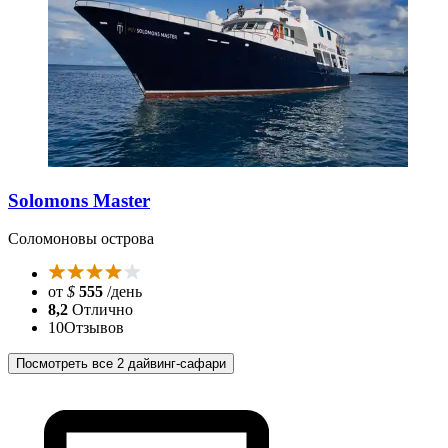
Solomons Master
Соломоновы острова
от
$
555
/день
8,2
Отлично
10
Отзывов
Посмотреть все 2 дайвинг-сафари