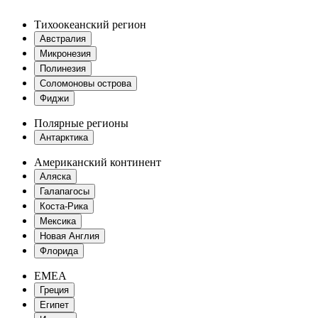
Тихоокеанский регион
Австралия
Микронезия
Полинезия
Соломоновы острова
Фиджи
Полярные регионы
Антарктика
Американский континент
Аляска
Галапагосы
Коста-Рика
Мексика
Новая Англия
Флорида
EMEA
Греция
Египет