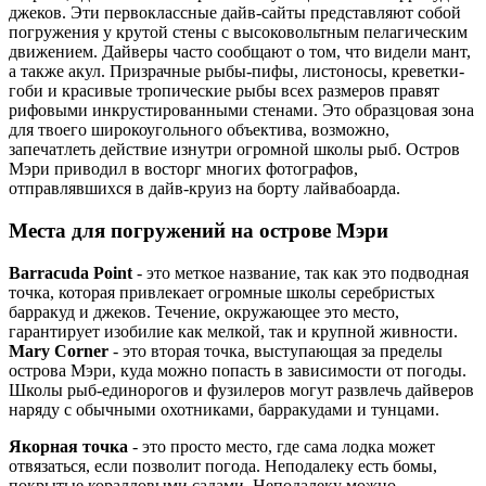
джеков. Эти первоклассные дайв-сайты представляют собой
погружения у крутой стены с высоковольтным пелагическим
движением. Дайверы часто сообщают о том, что видели мант,
а также акул. Призрачные рыбы-пифы, листоносы, креветки-
гоби и красивые тропические рыбы всех размеров правят
рифовыми инкрустированными стенами. Это образцовая зона
для твоего широкоугольного объектива, возможно,
запечатлеть действие изнутри огромной школы рыб. Остров
Мэри приводил в восторг многих фотографов,
отправлявшихся в дайв-круиз на борту лайвабоарда.
Места для погружений на острове Мэри
Barracuda Point
- это меткое название, так как это подводная
точка, которая привлекает огромные школы серебристых
барракуд и джеков. Течение, окружающее это место,
гарантирует изобилие как мелкой, так и крупной живности.
Mary Corner
- это вторая точка, выступающая за пределы
острова Мэри, куда можно попасть в зависимости от погоды.
Школы рыб-единорогов и фузилеров могут развлечь дайверов
наряду с обычными охотниками, барракудами и тунцами.
Якорная точка
- это просто место, где сама лодка может
отвязаться, если позволит погода. Неподалеку есть бомы,
покрытые коралловыми садами. Неподалеку можно