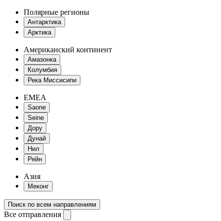
Полярные регионы
Антарктика
Арктика
Американский континент
Амазонка
Колумбия
Река Миссисипи
EMEA
Saone
Seine
Дору
Дунай
Нил
Рейн
Азия
Меконг
Поиск по всем направлениям
Все отправления