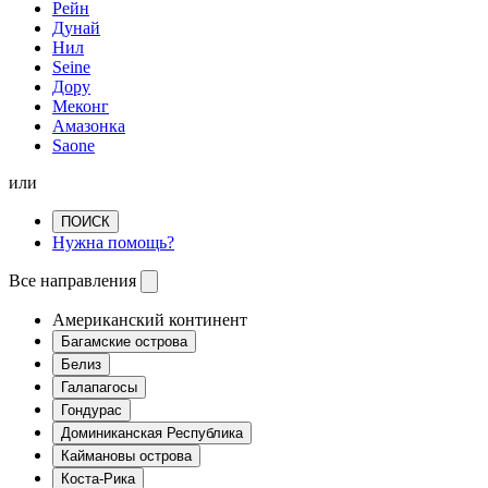
Рейн
Дунай
Нил
Seine
Дору
Меконг
Амазонка
Saone
или
ПОИСК
Нужна помощь?
Все направления
Американский континент
Багамские острова
Белиз
Галапагосы
Гондурас
Доминиканская Республика
Каймановы острова
Коста-Рика