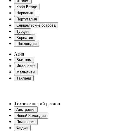
Италия
Кабо-Верде
Норвегия
Португалия
Сейшельские острова
Турция
Хорватия
Шотландии
Азия
Вьетнам
Индонезия
Мальдивы
Таиланд
Тихоокеанский регион
Австралия
Новой Зеландии
Полинезия
Фиджи