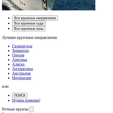
Все круизные направления
Все круизные суда
Все круизные зоны
Лучшие круизные направления
Галапагосы
Хорватия
Греция
Арктика
Аляска
Антарктика
Австралия
Индонезия
или
ПОИСК
Нужна помощь?
Речные круизы