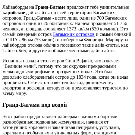
Лайваборды на
Гранд-Багаме
предложат тебе удивительные
карибские
дайв-сайты по всей территории Багамских
островов. Гранд-Багама - всего лишь один из 700 Багамских
островов и один из 26 обитаемых. На нем проживает 51 756
человек, а площадь составляет 1373 кв/км (530 кв/миль). Это
самый северный остров
Багамских островов
и самый близкий
к США - 86 км (53 мили) от побережья Флориды. Маршруты
лайвбордов отсюда обычно посещают такие дайв-споты, как
Тайгер-Бич, и другие любимые местными дайв-сайты.
Испанцы назвали этот остров Gran Bajamar, что означает
"Великие мели", потому что он окружен прекрасными
мелководными рифами в прозрачных водах. Это был
довольно слаборазвитый остров до 1834 года, когда он начал
процветать. Сейчас он известен благодаря множеству
курортов и роскоши, которую он предоставляет туристам по
всему миру.
Гранд-Багама под водой
Этот район предоставляет дайверам с живыми бортами
разнообразные подводные жемчужины, начиная от
затонувших кораблей и заканчивая пещерами, уступами,
кораллами необычных и уникальных форм, станциями