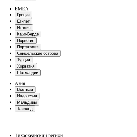
EMEA
Греция
Египет
Италия
Кабо-Верде
Норвегия
Португалия
Сейшельские острова
Турция
Хорватия
Шотландии
Азия
Вьетнам
Индонезия
Мальдивы
Таиланд
Тихоокеанский регион