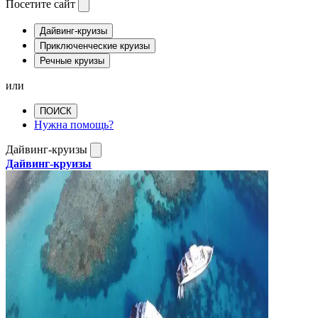
Посетите сайт
Дайвинг-круизы
Приключенческие круизы
Речные круизы
или
ПОИСК
Нужна помощь?
Дайвинг-круизы
Дайвинг-круизы