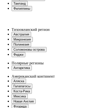
Таиланд
Филиппины
Тихоокеанский регион
Австралия
Микронезия
Полинезия
Соломоновы острова
Фиджи
Полярные регионы
Антарктика
Американский континент
Аляска
Галапагосы
Коста-Рика
Мексика
Новая Англия
Флорида