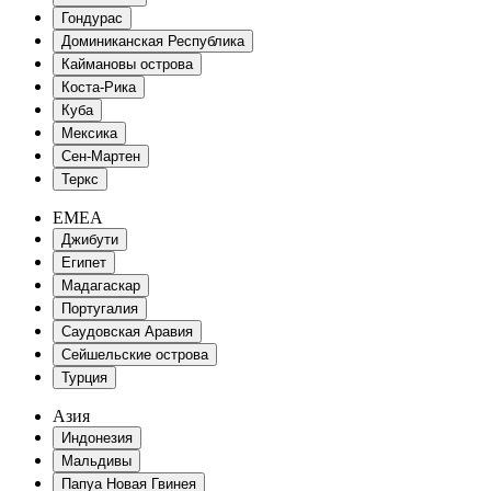
Гондурас
Доминиканская Республика
Каймановы острова
Коста-Рика
Куба
Мексика
Сен-Мартен
Теркс
EMEA
Джибути
Египет
Мадагаскар
Португалия
Саудовская Аравия
Сейшельские острова
Турция
Азия
Индонезия
Мальдивы
Папуа Новая Гвинея