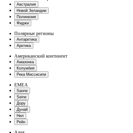
Австралия
Новой Зеландии
Полинезия
Фиджи
Полярные регионы
Антарктика
Арктика
Американский континент
Амазонка
Колумбия
Река Миссисипи
EMEA
Saone
Seine
Дору
Дунай
Нил
Рейн
Азия