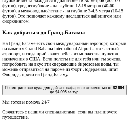
глубокие места находятся в диапазоне 18-30 метров (60-100
футов), среднеглубокие - на глубине 12-18 метров (40-60
футов), а мелководные/легкие - на глубине 3-4,5 метра (10-15
футов). Это позволяет каждому насладиться дайвингом или
снорклингом.
Как добраться до Гранд-Багамы
На Гранд-Багаме есть свой международный аэропорт, который
называется Grand Bahama International Airport - это частный
аэропорт, и сюда прибывают рейсы из множества пунктов
назначения в США. Если полеты не для тебя или ты хочешь
попробовать на вкус эти сверкающие бирюзовые воды, ты
можешь отправиться на пароме из Форт-Лодердейла, штат
Флорида, прямо на Гранд-Багаму.
Посмотрите все суда для дайвинг-сафари со стоимостью от
$2 994
до
$4 095
за тур.
Мы готовы помочь 24/7
Свяжитесь с нашими специалистами, если вы планируете
путешествие.