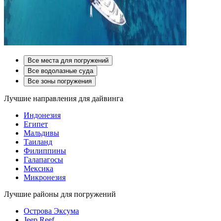
Все места для погружений
Все водолазные суда
Все зоны погружения
Лучшие направления для дайвинга
Индонезия
Египет
Мальдивы
Таиланд
Филиппины
Галапагосы
Мексика
Микронезия
Лучшие районы для погружений
Острова Эксума
Jeep Reef