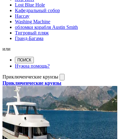
Lost Blue Hole
Кафедральный собор
Нассау
Washing Machine
обломки корабля Austin Smith
Тигровый пляж
Гранд-Багама
или
ПОИСК
Нужна помощь?
Приключенческие круизы
Приключенческие круизы