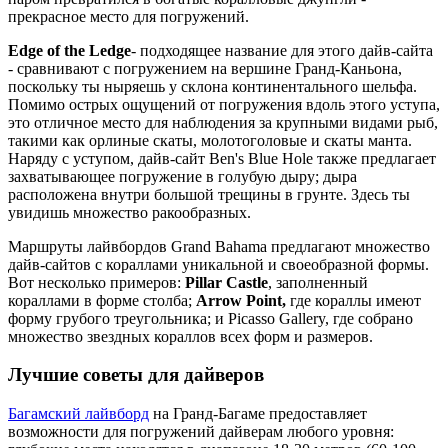
прекрасное место для погружений.
Edge of the Ledge
- подходящее название для этого дайв-сайта
- сравнивают с погружением на вершине Гранд-Каньона,
поскольку ты ныряешь у склона континентального шельфа.
Помимо острых ощущений от погружения вдоль этого уступа,
это отличное место для наблюдения за крупными видами рыб,
такими как орлиные скаты, молотоголовые и скаты манта.
Наряду с уступом, дайв-сайт Ben's Blue Hole также предлагает
захватывающее погружение в голубую дыру; дыра
расположена внутри большой трещины в грунте. Здесь ты
увидишь множество ракообразных.
Маршруты лайвбордов Grand Bahama предлагают множество
дайв-сайтов с кораллами уникальной и своеобразной формы.
Вот несколько примеров:
Pillar Castle
, заполненный
кораллами в форме столба;
Arrow Point,
где кораллы имеют
форму грубого треугольника; и Picasso Gallery, где собрано
множество звездных кораллов всех форм и размеров.
Лучшие советы для дайверов
Багамский лайвборд
на Гранд-Багаме предоставляет
возможности для погружений дайверам любого уровня: