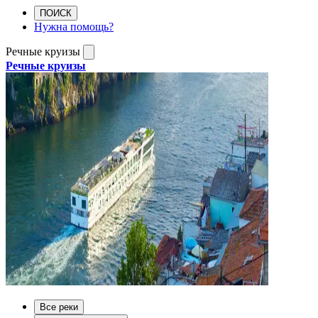
ПОИСК
Нужна помощь?
Речные круизы
Речные круизы
Все реки