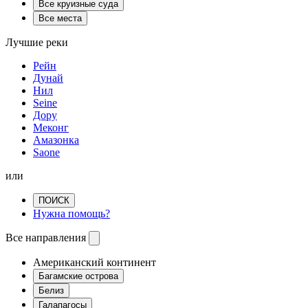
Все круизные суда
Все места
Лучшие реки
Рейн
Дунай
Нил
Seine
Дору
Меконг
Амазонка
Saone
или
ПОИСК
Нужна помощь?
Все направления
Американский континент
Багамские острова
Белиз
Галапагосы