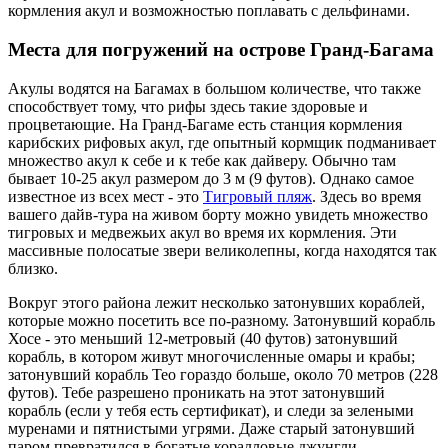
кормления акул и возможностью поплавать с дельфинами.
Места для погружений на острове Гранд-Багама
Акулы водятся на Багамах в большом количестве, что также
способствует тому, что рифы здесь такие здоровые и
процветающие. На Гранд-Багаме есть станция кормления
карибских рифовых акул, где опытный кормщик подманивает
множество акул к себе и к тебе как дайверу. Обычно там
бывает 10-25 акул размером до 3 м (9 футов). Однако самое
известное из всех мест - это
Тигровый пляж
. Здесь во время
вашего дайв-тура на живом борту можно увидеть множество
тигровых и медвежьих акул во время их кормления. Эти
массивные полосатые звери великолепны, когда находятся так
близко.
Вокруг этого района лежит несколько затонувших кораблей,
которые можно посетить все по-разному. Затонувший корабль
Хосе - это меньший 12-метровый (40 футов) затонувший
корабль, в котором живут многочисленные омары и крабы;
затонувший корабль Тео гораздо больше, около 70 метров (228
футов). Тебе разрешено проникать на этот затонувший
корабль (если у тебя есть сертификат), и следи за зелеными
муренами и пятнистыми угрями. Даже старый затонувший
паром превратился в богатые коралловые джунгли -