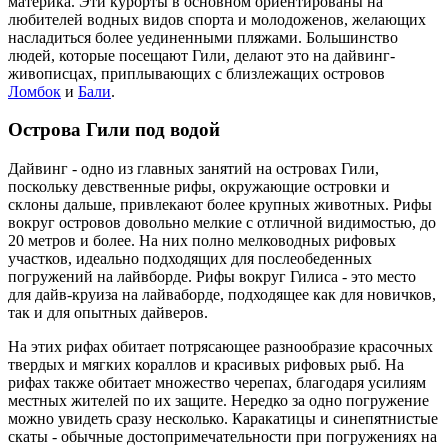
материка. Эти курорты в основном ориентированы на
любителей водных видов спорта и молодоженов, желающих
насладиться более уединенными пляжами. Большинство
людей, которые посещают Гили, делают это на дайвинг-
живописцах, приплывающих с близлежащих островов
Ломбок
и
Бали
.
Острова Гили под водой
Дайвинг - одно из главных занятий на островах Гили,
поскольку девственные рифы, окружающие островки и
склоны дальше, привлекают более крупных животных. Рифы
вокруг островов довольно мелкие с отличной видимостью, до
20 метров и более. На них полно мелководных рифовых
участков, идеально подходящих для послеобеденных
погружений на лайвборде. Рифы вокруг Гилиса - это место
для дайв-круиза на лайваборде, подходящее как для новичков,
так и для опытных дайверов.
На этих рифах обитает потрясающее разнообразие красочных
твердых и мягких кораллов и красивых рифовых рыб. На
рифах также обитает множество черепах, благодаря усилиям
местных жителей по их защите. Нередко за одно погружение
можно увидеть сразу несколько. Каракатицы и синепятнистые
скаты - обычные достопримечательности при погружениях на