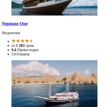
Neptune One
Индонезия
от
$
283
/день
9,4
Превосходно
51
Отзывов