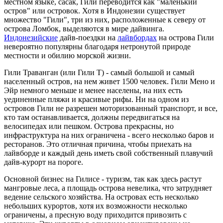
местном языке, сасак, Гили переводится как "маленький
остров" или островок. Хотя в Индонезии существует
множество "Гили", три из них, расположенные к северу от
острова Ломбок, выделяются в мире дайвинга.
Индонезийские
дайв-поездки на
лайвбордах
на острова Гили
невероятно популярны благодаря нетронутой природе
местности и обилию морской жизни.
Гили Траванган (или Гили Т) - самый большой и самый
населенный остров, на нем живет 1500 человек. Гили Мено и
Эйр немного меньше и менее населены, на них есть
уединенные пляжи и красивые рифы. Ни на одном из
островов Гили не разрешен моторизованный транспорт, и все,
кто там останавливается, должны передвигаться на
велосипедах или пешком. Острова прекрасны, но
инфраструктура на них ограничена - всего несколько баров и
ресторанов. Это отличная причина, чтобы приехать на
лайвборде и каждый день иметь свой собственный плавучий
дайв-курорт на пороге.
Основной бизнес на Гилисе - туризм, так как здесь растут
мангровые леса, а площадь острова невелика, что затрудняет
ведение сельского хозяйства. На островах есть несколько
небольших курортов, хотя их возможности несколько
ограничены, а пресную воду приходится привозить с