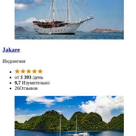
Jakare
Индонезия
от
$
393
/день
9,7
Изумительно
26
Отзывов