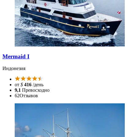
Mermaid I
Индонезия
от
$
416
/день
9,1
Превосходно
62
Отзывов