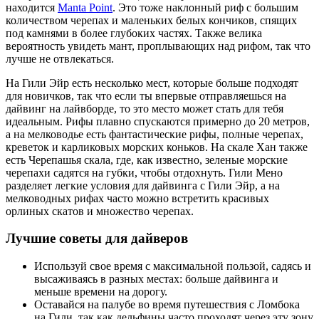
находится
Manta Point
. Это тоже наклонный риф с большим
количеством черепах и маленьких белых кончиков, спящих
под камнями в более глубоких частях. Также велика
вероятность увидеть мант, проплывающих над рифом, так что
лучше не отвлекаться.
На Гили Эйр есть несколько мест, которые больше подходят
для новичков, так что если ты впервые отправляешься на
дайвинг на лайвборде, то это место может стать для тебя
идеальным. Рифы плавно спускаются примерно до 20 метров,
а на мелководье есть фантастические рифы, полные черепах,
креветок и карликовых морских коньков. На скале Хан также
есть Черепашья скала, где, как известно, зеленые морские
черепахи садятся на губки, чтобы отдохнуть. Гили Мено
разделяет легкие условия для дайвинга с Гили Эйр, а на
мелководных рифах часто можно встретить красивых
орлиных скатов и множество черепах.
Лучшие советы для дайверов
Используй свое время с максимальной пользой, садясь и
высаживаясь в разных местах: больше дайвинга и
меньше времени на дорогу.
Оставайся на палубе во время путешествия с Ломбока
на Гили, так как дельфины часто проходят через эту зону