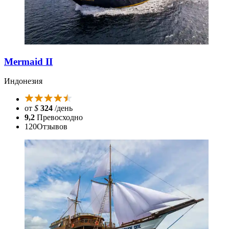
Mermaid II
Индонезия
от
$
324
/день
9,2
Превосходно
120
Отзывов