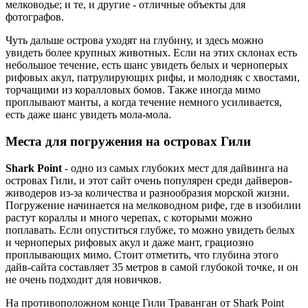
мелководье; и те, и другие - отличные объекты для
фотографов.
Чуть дальше острова уходят на глубину, и здесь можно
увидеть более крупных животных. Если на этих склонах есть
небольшое течение, есть шанс увидеть белых и черноперых
рифовых акул, патрулирующих рифы, и молодняк с хвостами,
торчащими из коралловых бомов. Также иногда мимо
проплывают манты, а когда течение немного усиливается,
есть даже шанс увидеть мола-мола.
Места для погружения на островах Гили
Shark Point
- одно из самых глубоких мест для дайвинга на
островах Гили, и этот сайт очень популярен среди дайверов-
живодеров из-за количества и разнообразия морской жизни.
Погружение начинается на мелководном рифе, где в изобилии
растут кораллы и много черепах, с которыми можно
поплавать. Если опуститься глубже, то можно увидеть белых
и черноперых рифовых акул и даже мант, грациозно
проплывающих мимо. Стоит отметить, что глубина этого
дайв-сайта составляет 35 метров в самой глубокой точке, и он
не очень подходит для новичков.
На противоположном конце Гили Траванган от Shark Point