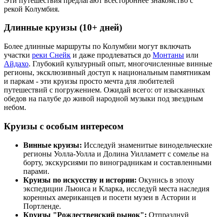
Эти путешествия предлагают всестороннее знакомство с
рекой Колумбия.
Длинные круизы (10+ дней)
Более длинные маршруты по Колумбии могут включать
участки
реки Снейк
и даже продлеваться до
Монтаны
или
Айдахо
. Глубокий культурный опыт, многочисленные винные
регионы, эксклюзивный доступ к национальным памятникам
и паркам - эти круизы просто мечта для любителей
путешествий с погружением. Ожидай всего: от изысканных
обедов на палубе до живой народной музыки под звездным
небом.
Круизы с особым интересом
Винные круизы:
Исследуй знаменитые винодельческие
регионы Уолла-Уолла и Долина Уилламетт с сомелье на
борту, экскурсиями по виноградникам и составленными
парами.
Круизы по искусству и истории:
Окунись в эпоху
экспедиции Льюиса и Кларка, исследуй места наследия
коренных американцев и посети музеи в Астории и
Портленде.
Круизы "Рождественский рынок":
Отпразднуй