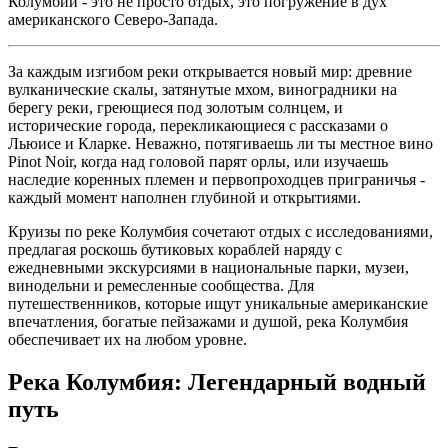
Колумбии - это не просто отдых, это погружение в дух
американского Северо-Запада.
За каждым изгибом реки открывается новый мир: древние
вулканические скалы, затянутые мхом, виноградники на
берегу реки, греющиеся под золотым солнцем, и
исторические города, перекликающиеся с рассказами о
Льюисе и Кларке. Неважно, потягиваешь ли ты местное вино
Pinot Noir, когда над головой парят орлы, или изучаешь
наследие коренных племен и первопроходцев приграничья -
каждый момент наполнен глубиной и открытиями.
Круизы по реке Колумбия сочетают отдых с исследованиями,
предлагая роскошь бутиковых кораблей наряду с
ежедневными экскурсиями в национальные парки, музеи,
винодельни и ремесленные сообщества. Для
путешественников, которые ищут уникальные американские
впечатления, богатые пейзажами и душой, река Колумбия
обеспечивает их на любом уровне.
Река Колумбия: Легендарный водный
путь