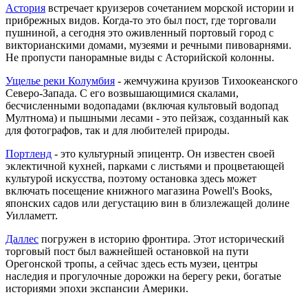
Астория
встречает круизеров сочетанием морской истории и
прибрежных видов. Когда-то это был пост, где торговали
пушниной, а сегодня это оживленный портовый город с
викторианскими домами, музеями и речными пивоварнями.
Не пропусти панорамные виды с Асторийской колонны.
Ущелье реки Колумбия
- жемчужина круизов Тихоокеанского
Северо-Запада. С его возвышающимися скалами,
бесчисленными водопадами (включая культовый водопад
Мултнома) и пышными лесами - это пейзаж, созданный как
для фотографов, так и для любителей природы.
Портленд
- это культурный эпицентр. Он известен своей
эклектичной кухней, парками с листьями и процветающей
культурой искусства, поэтому остановка здесь может
включать посещение книжного магазина Powell's Books,
японских садов или дегустацию вин в близлежащей долине
Уилламетт.
Даллес
погружен в историю фронтира. Этот исторический
торговый пост был важнейшей остановкой на пути
Орегонской тропы, а сейчас здесь есть музеи, центры
наследия и прогулочные дорожки на берегу реки, богатые
историями эпохи экспансии Америки.