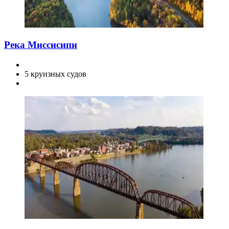
Река Миссисипи
5 круизных судов