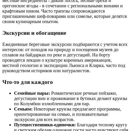
местные ингредиенты - дикий лосось, лесные орехи и
орегонские ягоды - в сочетании с региональными винами и
крафтовым пивом. Часто трапезы сопровождаются
приглашенными шеф-поварами или сомелье, которые делятся
своим кулинарным опытом.
Экскурсии и обогащение
Ежедневные береговые экскурсии подбираются с учетом всех
интересов: от походов на природу и посещения музеев до
сплавов на байдарках по реке и дегустаций. На борту
проводятся лекции о культуре коренных американцев,
местной геологии и экспедиции Льюиса и Кларка, часто под
руководством историков или натуралистов.
Что-то для каждого
Семейные пары:
Романтические речные пейзажи,
дегустации вин и проживание в бутиках делают круизы
по Колумбии излюбленными для пар.
Семьям:
Некоторые круизы предлагают программы,
ориентированные на семью, и познавательные
экскурсии для всех возрастов.
Путешественники-одиночки:
Благодаря тесному кругу
и светским обедам одинокие гости часто чувствуют себя