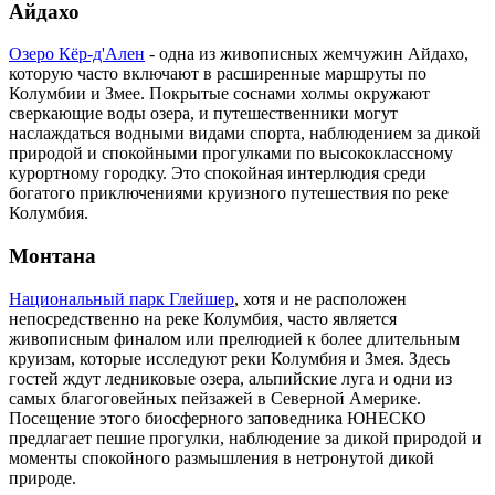
Айдахо
Озеро Кёр-д'Ален
- одна из живописных жемчужин Айдахо,
которую часто включают в расширенные маршруты по
Колумбии и Змее. Покрытые соснами холмы окружают
сверкающие воды озера, и путешественники могут
наслаждаться водными видами спорта, наблюдением за дикой
природой и спокойными прогулками по высококлассному
курортному городку. Это спокойная интерлюдия среди
богатого приключениями круизного путешествия по реке
Колумбия.
Монтана
Национальный парк Глейшер
, хотя и не расположен
непосредственно на реке Колумбия, часто является
живописным финалом или прелюдией к более длительным
круизам, которые исследуют реки Колумбия и Змея. Здесь
гостей ждут ледниковые озера, альпийские луга и одни из
самых благоговейных пейзажей в Северной Америке.
Посещение этого биосферного заповедника ЮНЕСКО
предлагает пешие прогулки, наблюдение за дикой природой и
моменты спокойного размышления в нетронутой дикой
природе.