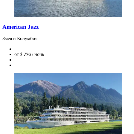
American Jazz
Змея и Колумбия
от
$
776
/ ночь