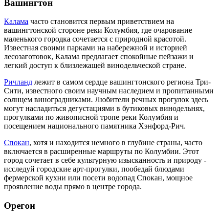
Вашингтон
Калама
часто становится первым приветствием на
вашингтонской стороне реки Колумбия, где очарование
маленького городка сочетается с природной красотой.
Известная своими парками на набережной и историей
лесозаготовок, Калама предлагает спокойные пейзажи и
легкий доступ к близлежащей винодельческой стране.
Ричланд
лежит в самом сердце вашингтонского региона Три-
Сити, известного своим научным наследием и пропитанными
солнцем виноградниками. Любители речных прогулок здесь
могут насладиться дегустациями в бутиковых винодельнях,
прогулками по живописной тропе реки Колумбия и
посещением национального памятника Хэнфорд-Рич.
Спокан
, хотя и находится немного в глубине страны, часто
включается в расширенные маршруты по Колумбии. Этот
город сочетает в себе культурную изысканность и природу -
исследуй городские арт-прогулки, пообедай блюдами
фермерской кухни или посети водопад Спокан, мощное
проявление воды прямо в центре города.
Орегон