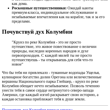
как дома.
Роскошные путешественники:
Ожидай каюты
премиум-класса, индивидуальное обслуживание и
незабываемые впечатления как на корабле, так и за его
пределами.
Почувствуй дух Колумбии
"Круиз по реке Колумбия - это не просто
путешествие, это живое повествование о величии
природы, наследии коренных народов и духе
первопроходцев. С каждой милей ты не просто
путешествуешь - ты открываешь для себя что-то
новое"
Что бы тебя ни привлекало - туманные водопады Ущелья,
кулинарное богатство долин Орегона или величественные
вершины Национального парка Глейшер, - круиз по реке
Колумбия обещает нечто незабываемое. Позволь течению
унести тебя в самое сердце нетронутого северо-запада
Америки, где каждый изгиб раскрывает свою историю, а
каждая остановка приближает тебя к душе земли.
Посмотреть все Колумбия речные круизы