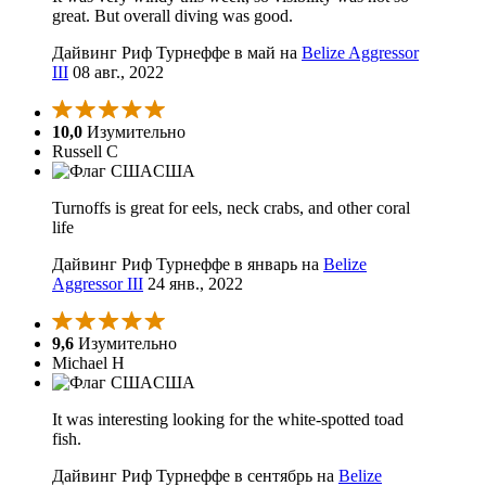
great. But overall diving was good.
Дайвинг Риф Турнеффе в май на
Belize Aggressor
III
08 авг., 2022
10,0
Изумительно
Russell C
США
Turnoffs is great for eels, neck crabs, and other coral
life
Дайвинг Риф Турнеффе в январь на
Belize
Aggressor III
24 янв., 2022
9,6
Изумительно
Michael H
США
It was interesting looking for the white-spotted toad
fish.
Дайвинг Риф Турнеффе в сентябрь на
Belize