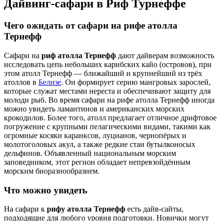
Дайвинг-сафари в Риф Турнеффе
Чего ожидать от сафари на рифе атолла
Тернефф
Сафари на
риф атолла Тернефф
дают дайверам возможность
исследовать цепь небольших карибских кайо (островов), при
этом атолл Тернефф — ближайший и крупнейший из трёх
атоллов в
Белизе
. Он формирует серию мангровых зарослей,
которые служат местами нереста и обеспечивают защиту для
молоди рыб. Во время сафари на рифе атолла Тернефф иногда
можно увидеть ламантинов и американских морских
крокодилов. Более того, атолл предлагает отличное дрифтовое
погружение с крупными пелагическими видами, такими как
огромные косяки каранксов, луцианов, чернопёрых и
молотоголовых акул, а также редкие стаи бутылконосых
дельфинов. Объявленный национальным морским
заповедником, этот регион обладает непревзойдённым
морским биоразнообразием.
Что можно увидеть
На сафари к
рифу атолла Тернефф
есть дайв-сайты,
подходящие для любого уровня подготовки. Новички могут