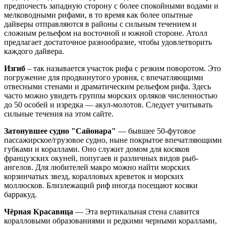
предпочесть западную сторону с более спокойными водами и
мелководными рифами, в то время как более опытные
дайверы отправляются в районы с сильным течением и
сложным рельефом на восточной и южной стороне. Атолл
предлагает достаточное разнообразие, чтобы удовлетворить
каждого дайвера.
Изгиб
– так называется участок рифа с резким поворотом. Это
погружение для продвинутого уровня, с впечатляющими
отвесными стенами и драматическим рельефом рифа. Здесь
часто можно увидеть группы морских орляков численностью
до 50 особей и изредка — акул-молотов. Следует учитывать
сильные течения на этом сайте.
Затонувшее судно "Сайонара"
— бывшее 50-футовое
пассажирское/грузовое судно, ныне покрытое впечатляющими
губками и кораллами. Оно служит домом для косяков
французских окуней, попугаев и различных видов рыб-
ангелов. Для любителей макро можно найти морских
корзинчатых звезд, коралловых креветок и морских
моллюсков. Близлежащий риф иногда посещают косяки
барракуд.
Чёрная Красавица
— Эта вертикальная стена славится
коралловыми образованиями и редкими черными кораллами,