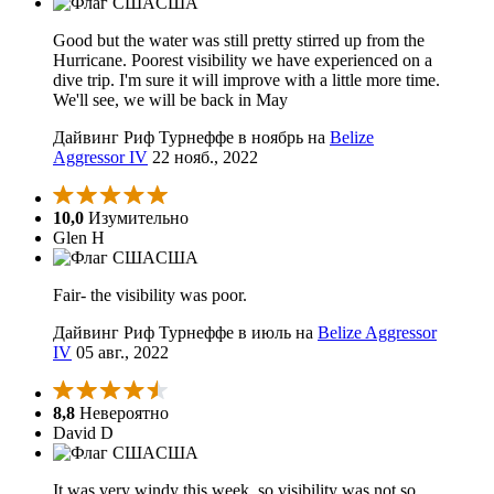
США
Good but the water was still pretty stirred up from the
Hurricane. Poorest visibility we have experienced on a
dive trip. I'm sure it will improve with a little more time.
We'll see, we will be back in May
Дайвинг Риф Турнеффе в ноябрь на
Belize
Aggressor IV
22 нояб., 2022
10,0
Изумительно
Glen H
США
Fair- the visibility was poor.
Дайвинг Риф Турнеффе в июль на
Belize Aggressor
IV
05 авг., 2022
8,8
Невероятно
David D
США
It was very windy this week, so visibility was not so