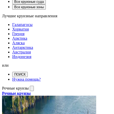
Все круизные суда
Все круизные зоны
Лучшие круизные направления
Галапагосы
Хорватия
Греция
Арктика
Аляска
Антарктика
Австралия
Индонезия
или
ПОИСК
Нужна помощь?
Речные круизы
Речные круизы