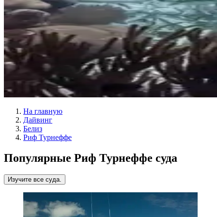
На главную
Дайвинг
Белиз
Риф Турнеффе
Популярные Риф Турнеффе суда
Изучите все суда.