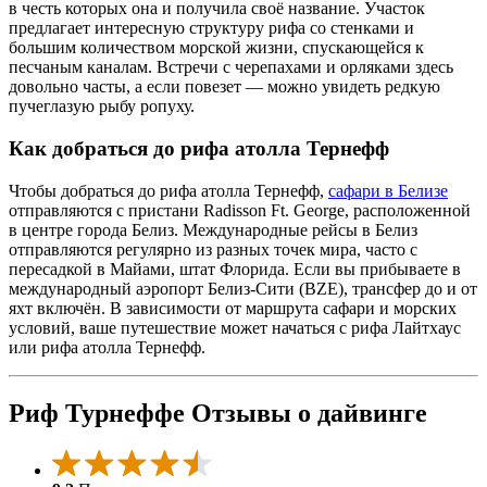
в честь которых она и получила своё название. Участок
предлагает интересную структуру рифа со стенками и
большим количеством морской жизни, спускающейся к
песчаным каналам. Встречи с черепахами и орляками здесь
довольно часты, а если повезет — можно увидеть редкую
пучеглазую рыбу ропуху.
Как добраться до рифа атолла Тернефф
Чтобы добраться до рифа атолла Тернефф,
сафари в Белизе
отправляются с пристани Radisson Ft. George, расположенной
в центре города Белиз. Международные рейсы в Белиз
отправляются регулярно из разных точек мира, часто с
пересадкой в Майами, штат Флорида. Если вы прибываете в
международный аэропорт Белиз-Сити (BZE), трансфер до и от
яхт включён. В зависимости от маршрута сафари и морских
условий, ваше путешествие может начаться с рифа Лайтхаус
или рифа атолла Тернефф.
Риф Турнеффе Отзывы о дайвинге