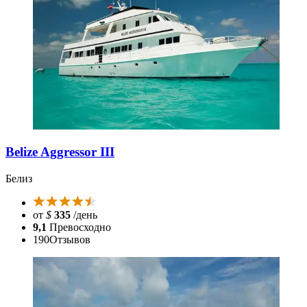
Belize Aggressor III
Белиз
от
$
335
/день
9,1
Превосходно
190
Отзывов