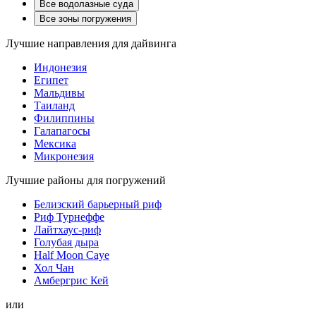
Все водолазные суда
Все зоны погружения
Лучшие направления для дайвинга
Индонезия
Египет
Мальдивы
Таиланд
Филиппины
Галапагосы
Мексика
Микронезия
Лучшие районы для погружений
Белизский барьерный риф
Риф Турнеффе
Лайтхаус-риф
Голубая дыра
Half Moon Caye
Хол Чан
Амбергрис Кей
или