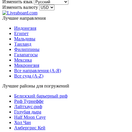
Изменить язык
Изменить валюту
Лучшие направления
Индонезия
Египет
Мальдивы
Таиланд
Филиппины
Галапагосы
Мексика
Микронезия
Все направления (A-Я)
Все суда (A-Z)
Лучшие районы для погружений
Белизский барьерный риф
Риф Турнеффе
Лайтхаус-риф
Голубая дыра
Half Moon Caye
Хол Чан
Амбергрис Кей