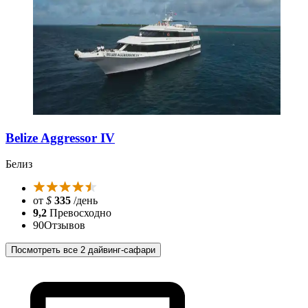
Belize Aggressor IV
Белиз
от
$
335
/день
9,2
Превосходно
90
Отзывов
Посмотреть все 2 дайвинг-сафари