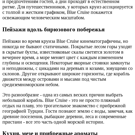
и предпочтениям гостей, а дни проходят в естественном
ритме. Для путешественников, у которых круиз ассоциируется
с толпой и жестким графиком, Blue Cruise покажется
освежающим человеческим масштабом.
Пейзажи вдоль бирюзового побережья
Пейзажи во время круиза Blue Cruise кинематографичны, но
никогда не бывают статичными. Покрытые лесом горы уходят
в скрытые бухты, известняковые скалы светятся золотом в
вечернее время, а море меняет цвет с каждым изменением
глубины и освещения. Некоторые якорные стоянки замкнуты
и неподвижны, с цикадами на деревьях и козами, зовущими со
склонов. Другие открывают широкие горизонты, где корабль
движется между островами и мысами под чистым
средиземноморским небом.
Это разнообразие - одна из самых веских причин выбрать
небольшой корабль. Blue Cruise - это не просто пляжный
отдых на плаву, это трогательное знакомство с прибрежной
географией Турции. Гости познают землю с воды, замечая, как
древние поселения, рыбацкие деревни, леса и современные
пристани - все это часть одной морской истории.
Кухня, мезе и прибрежные ароматы