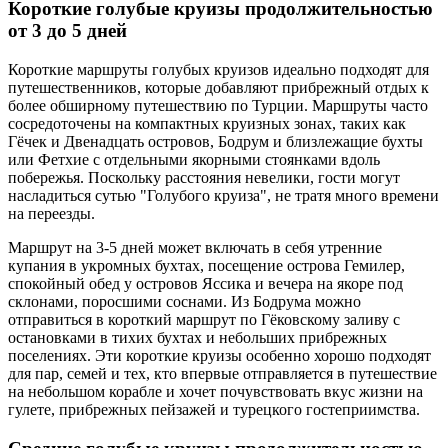
Короткие голубые круизы продолжительностью
от 3 до 5 дней
Короткие маршруты голубых круизов идеально подходят для
путешественников, которые добавляют прибрежный отдых к
более обширному путешествию по Турции. Маршруты часто
сосредоточены на компактных круизных зонах, таких как
Гёчек и Двенадцать островов, Бодрум и близлежащие бухты
или Фетхие с отдельными якорными стоянками вдоль
побережья. Поскольку расстояния невелики, гости могут
насладиться сутью "Голубого круиза", не тратя много времени
на переезды.
Маршрут на 3-5 дней может включать в себя утренние
купания в укромных бухтах, посещение острова Гемилер,
спокойный обед у островов Яссика и вечера на якоре под
склонами, поросшими соснами. Из Бодрума можно
отправиться в короткий маршрут по Гёковскому заливу с
остановками в тихих бухтах и небольших прибрежных
поселениях. Эти короткие круизы особенно хорошо подходят
для пар, семей и тех, кто впервые отправляется в путешествие
на небольшом корабле и хочет почувствовать вкус жизни на
гулете, прибрежных пейзажей и турецкого гостеприимства.