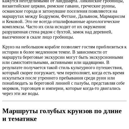
кажутся неотделимыми от ландшафта. Ликийские гробницы,
византийские церкви, римские гавани, греческие руины,
османские города и затонувшие поселения появляются на
маршрутах между Бодрумом, Фетхие, Дальяном, Мармарисом
и Кековой. Это не всегда отшлифованные археологические
комплексы. Часто их сила исходит от их окружения:
разрушенная стена рядом с бухтой, замок над деревней,
высеченное в скале лицо гробницы.
Круиз на небольшом корабле позволяет гостям приблизиться к
истории в более медленном темпе. В зависимости от
маршрута береговые экскурсии могут быть экскурсионными
или самостоятельными, активными или щадящими. В
результате получается такой стиль культурного путешествия,
который скорее погружает, чем переполняет, когда есть время
искупаться после утреннего пребывания среди руин или
понаблюдать за береговой линией с палубы, представляя себе
моряков, торговцев и империи, которые когда-то двигались
через эти же воды.
Маршруты голубых круизов по длине
и тематике