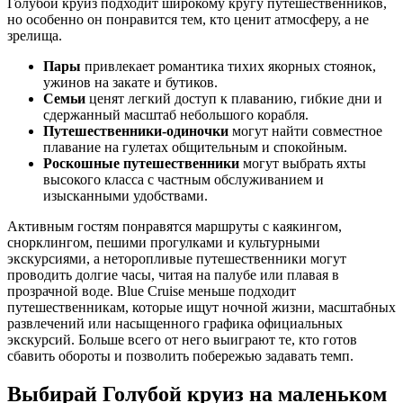
Голубой круиз подходит широкому кругу путешественников,
но особенно он понравится тем, кто ценит атмосферу, а не
зрелища.
Пары
привлекает романтика тихих якорных стоянок,
ужинов на закате и бутиков.
Семьи
ценят легкий доступ к плаванию, гибкие дни и
сдержанный масштаб небольшого корабля.
Путешественники-одиночки
могут найти совместное
плавание на гулетах общительным и спокойным.
Роскошные путешественники
могут выбрать яхты
высокого класса с частным обслуживанием и
изысканными удобствами.
Активным гостям понравятся маршруты с каякингом,
снорклингом, пешими прогулками и культурными
экскурсиями, а неторопливые путешественники могут
проводить долгие часы, читая на палубе или плавая в
прозрачной воде. Blue Cruise меньше подходит
путешественникам, которые ищут ночной жизни, масштабных
развлечений или насыщенного графика официальных
экскурсий. Больше всего от него выиграют те, кто готов
сбавить обороты и позволить побережью задавать темп.
Выбирай Голубой круиз на маленьком