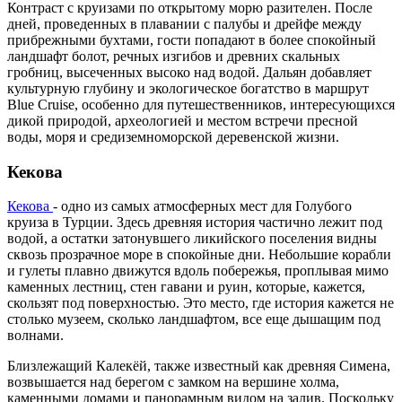
Контраст с круизами по открытому морю разителен. После
дней, проведенных в плавании с палубы и дрейфе между
прибрежными бухтами, гости попадают в более спокойный
ландшафт болот, речных изгибов и древних скальных
гробниц, высеченных высоко над водой. Дальян добавляет
культурную глубину и экологическое богатство в маршрут
Blue Cruise, особенно для путешественников, интересующихся
дикой природой, археологией и местом встречи пресной
воды, моря и средиземноморской деревенской жизни.
Кекова
Кекова
- одно из самых атмосферных мест для Голубого
круиза в Турции. Здесь древняя история частично лежит под
водой, а остатки затонувшего ликийского поселения видны
сквозь прозрачное море в спокойные дни. Небольшие корабли
и гулеты плавно движутся вдоль побережья, проплывая мимо
каменных лестниц, стен гавани и руин, которые, кажется,
скользят под поверхностью. Это место, где история кажется не
столько музеем, сколько ландшафтом, все еще дышащим под
волнами.
Близлежащий Калекёй, также известный как древняя Симена,
возвышается над берегом с замком на вершине холма,
каменными домами и панорамным видом на залив. Поскольку