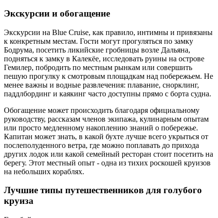
Экскурсии и обогащение
Экскурсии на Blue Cruise, как правило, интимны и привязаны
к конкретным местам. Гости могут прогуляться по замку
Бодрума, посетить ликийские гробницы возле Дальяна,
подняться к замку в Калекёе, исследовать руины на острове
Гемилер, побродить по местным рынкам или совершить
пешую прогулку к смотровым площадкам над побережьем. Не
менее важны и водные развлечения: плавание, снорклинг,
паддлбординг и каякинг часто доступны прямо с борта судна.
Обогащение может происходить благодаря официальному
руководству, рассказам членов экипажа, кулинарным опытам
или просто медленному накоплению знаний о побережье.
Капитан может знать, в какой бухте лучше всего укрыться от
послеполуденного ветра, где можно поплавать до прихода
других лодок или какой семейный ресторан стоит посетить на
берегу. Этот местный опыт - одна из тихих роскошей круизов
на небольших кораблях.
Лучшие типы путешественников для голубого
круиза