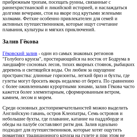
прибрежным тропам, посещать руины, связанные с
раннехристианской и ликийской историей, и наслаждаться
долгими вечерами, стоя на якоре под крутыми зелеными
холмами. Фетхие особенно привлекателен для семей и
активных путешественников, которые ищут сочетание
плавания, культуры и мягких приключений.
Залив Гёкова
Гёковский залив
- один из самых знаковых регионов
"Голубого круиза", простирающийся на восток от Бодрума в
ландшафте сосновых лесов, тихих якорных стоянок, рыбацких
деревень и светящейся воды. Он любим за ощущение
пространства: длинные горизонты, легкий бриз и бухты, где
гулеты могут бросить якорь недалеко от берега. По сравнению
с более оживленными курортными зонами, залив Гёкова часто
кажется более элементарным, сформированным ветром,
камнем, лесом и морем.
Среди основных достопримечательностей можно выделить
Английскую гавань, остров Клеопатры, Семь островов и
небольшие бухты, где плавание, катание на паддлборде и
обеды на палубе составляют ритм дня. Залив идеально
подходит для путешественников, которые хотят ощутить
романтику традиционного круиза на гулете и при этом не