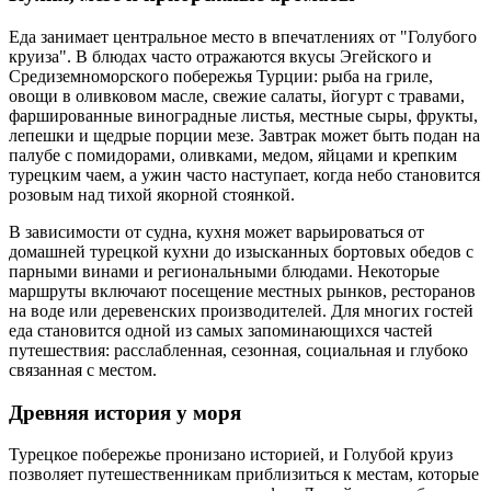
Еда занимает центральное место в впечатлениях от "Голубого
круиза". В блюдах часто отражаются вкусы Эгейского и
Средиземноморского побережья Турции: рыба на гриле,
овощи в оливковом масле, свежие салаты, йогурт с травами,
фаршированные виноградные листья, местные сыры, фрукты,
лепешки и щедрые порции мезе. Завтрак может быть подан на
палубе с помидорами, оливками, медом, яйцами и крепким
турецким чаем, а ужин часто наступает, когда небо становится
розовым над тихой якорной стоянкой.
В зависимости от судна, кухня может варьироваться от
домашней турецкой кухни до изысканных бортовых обедов с
парными винами и региональными блюдами. Некоторые
маршруты включают посещение местных рынков, ресторанов
на воде или деревенских производителей. Для многих гостей
еда становится одной из самых запоминающихся частей
путешествия: расслабленная, сезонная, социальная и глубоко
связанная с местом.
Древняя история у моря
Турецкое побережье пронизано историей, и Голубой круиз
позволяет путешественникам приблизиться к местам, которые