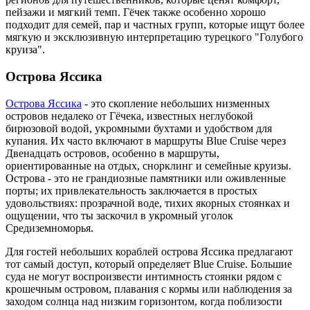
пейзажи и мягкий темп. Гёчек также особенно хорошо
подходит для семей, пар и частных групп, которые ищут более
мягкую и эксклюзивную интерпретацию турецкого "Голубого
круиза".
Острова Яссика
Острова Яссика
- это скопление небольших низменных
островов недалеко от Гёчека, известных неглубокой
бирюзовой водой, укромными бухтами и удобством для
купания. Их часто включают в маршруты Blue Cruise через
Двенадцать островов, особенно в маршруты,
ориентированные на отдых, снорклинг и семейные круизы.
Острова - это не грандиозные памятники или оживленные
порты; их привлекательность заключается в простых
удовольствиях: прозрачной воде, тихих якорных стоянках и
ощущении, что ты заскочил в укромный уголок
Средиземноморья.
Для гостей небольших кораблей острова Яссика предлагают
тот самый доступ, который определяет Blue Cruise. Большие
суда не могут воспроизвести интимность стоянки рядом с
крошечным островом, плавания с кормы или наблюдения за
заходом солнца над низким горизонтом, когда поблизости