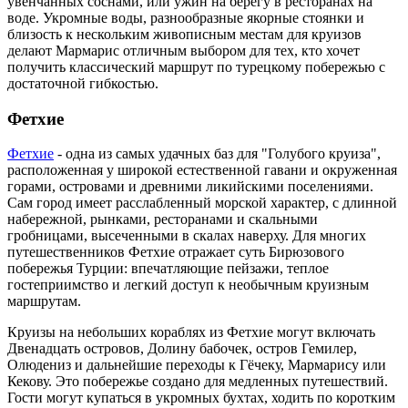
увенчанных соснами, или ужин на берегу в ресторанах на
воде. Укромные воды, разнообразные якорные стоянки и
близость к нескольким живописным местам для круизов
делают Мармарис отличным выбором для тех, кто хочет
получить классический маршрут по турецкому побережью с
достаточной гибкостью.
Фетхие
Фетхие
- одна из самых удачных баз для "Голубого круиза",
расположенная у широкой естественной гавани и окруженная
горами, островами и древними ликийскими поселениями.
Сам город имеет расслабленный морской характер, с длинной
набережной, рынками, ресторанами и скальными
гробницами, высеченными в скалах наверху. Для многих
путешественников Фетхие отражает суть Бирюзового
побережья Турции: впечатляющие пейзажи, теплое
гостеприимство и легкий доступ к необычным круизным
маршрутам.
Круизы на небольших кораблях из Фетхие могут включать
Двенадцать островов, Долину бабочек, остров Гемилер,
Олюдениз и дальнейшие переходы к Гёчеку, Мармарису или
Кекову. Это побережье создано для медленных путешествий.
Гости могут купаться в укромных бухтах, ходить по коротким