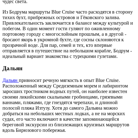
чудес света.
Из Бодрума маршруты Blue Cruise часто расходятся в сторону
тихих бухт, прибрежных островов и Гёковского залива.
Привлекательность заключается в балансе между культурой и
побегом. В один момент гости гуляют по оживленному
портовому городу с многослойным прошлым, а в другой -
бросают якорь в укромной бухте, где сосны склоняются к
прозрачной воде. Для пар, семей и тех, кто впервые
отправляется в путешествие на небольшом корабле, Бодрум -
идеальный вариант знакомства с турецкими гулетами.
Дальян
Дальян
привносит речную мягкость в опыт Blue Cruise.
Расположенный между Средиземным морем и лабиринтом
заросших тростником водных путей, он наиболее известен
своими ликийскими скальными гробницами, грязевыми
ваннами, пляжами, где гнездятся черепахи, и длинной
полосой пляжа Изтузу. Хотя до самого Дальяна можно
добраться на небольших местных лодках, а не на морских
судах, его часто включают в качестве запоминающейся
береговой экскурсии из близлежащих круизных маршрутов
вдоль Бирюзового побережья.