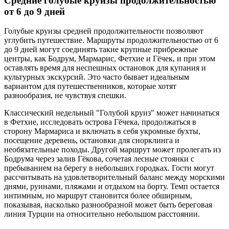
Средние голубые круизы продолжительностью
от 6 до 9 дней
Голубые круизы средней продолжительности позволяют
углубить путешествие. Маршруты продолжительностью от 6
до 9 дней могут соединять такие крупные прибрежные
центры, как Бодрум, Мармарис, Фетхие и Гёчек, и при этом
оставлять время для неспешных остановок для купания и
культурных экскурсий. Это часто бывает идеальным
вариантом для путешественников, которые хотят
разнообразия, не чувствуя спешки.
Классический недельный "Голубой круиз" может начинаться
в Фетхие, исследовать острова Гёчека, продолжаться в
сторону Мармариса и включать в себя укромные бухты,
посещение деревень, остановки для снорклинга и
необязательные походы. Другой маршрут может пролегать из
Бодрума через залив Гёкова, сочетая лесные стоянки с
пребыванием на берегу в небольших городках. Гости могут
рассчитывать на удовлетворительный баланс между морскими
днями, руинами, пляжами и отдыхом на борту. Темп остается
интимным, но маршрут становится более обширным,
показывая, насколько разнообразной может быть береговая
линия Турции на относительно небольшом расстоянии.