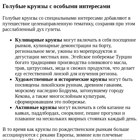
Голубые круизы с особыми интересами
Голубые круизы со специальными интересами добавляют в
путешествие целенаправленную тематику, сохраняя при этом
расслабленный дух гулеты.
Кулинарные круизы
могут включать в себя посещение
рынков, кулинарные демонстрации на борту,
региональное мезе, ужины из морепродуктов и
дегустации местных вин. Эгейское побережье Турции
богато традициями производства оливкового масла,
трав, цитрусовых, меда и свежих продуктов, что делает
еду естественной линзой для изучения региона.
Художественные и исторические круизы
могут быть
посвящены ликийским руинам, древним гаваням,
морскому наследию Бодрума, затонувшему городу
Кекова, а также многослойным культурам,
сформировавшим это побережье.
Активные круизы
могут включать в себя катание на
каяках, паддлбордах, снорклинг, пешие прогулки и
плавание на нескольких якорных стоянках каждый день.
В то время как круизы по рождественским рынкам больше
ассоциируются с реками Европы, зимние или плечевые