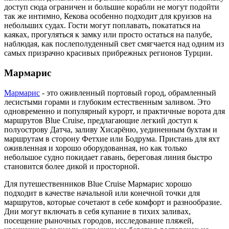
доступ сюда ограничен и большие корабли не могут подойти
так же интимно, Кекова особенно подходит для круизов на
небольших судах. Гости могут поплавать, покататься на
каяках, прогуляться к замку или просто остаться на палубе,
наблюдая, как послеполуденный свет смягчается над одним из
самых призрачно красивых прибрежных регионов Турции.
Мармарис
Мармарис
- это оживленный портовый город, обрамленный
лесистыми горами и глубоким естественным заливом. Это
одновременно и популярный курорт, и практичные ворота для
маршрутов Blue Cruise, предлагающие легкий доступ к
полуострову Датча, заливу Хисарёню, уединенным бухтам и
маршрутам в сторону Фетхие или Бодрума. Пристань для яхт
оживленная и хорошо оборудованная, но как только
небольшое судно покидает гавань, береговая линия быстро
становится более дикой и просторной.
Для путешественников Blue Cruise Мармарис хорошо
подходит в качестве начальной или конечной точки для
маршрутов, которые сочетают в себе комфорт и разнообразие.
Дни могут включать в себя купание в тихих заливах,
посещение рыночных городов, исследование пляжей,