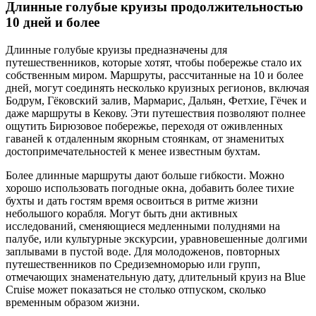
Длинные голубые круизы продолжительностью
10 дней и более
Длинные голубые круизы предназначены для
путешественников, которые хотят, чтобы побережье стало их
собственным миром. Маршруты, рассчитанные на 10 и более
дней, могут соединять несколько круизных регионов, включая
Бодрум, Гёковский залив, Мармарис, Дальян, Фетхие, Гёчек и
даже маршруты в Кекову. Эти путешествия позволяют полнее
ощутить Бирюзовое побережье, переходя от оживленных
гаваней к отдаленным якорным стоянкам, от знаменитых
достопримечательностей к менее известным бухтам.
Более длинные маршруты дают больше гибкости. Можно
хорошо использовать погодные окна, добавить более тихие
бухты и дать гостям время освоиться в ритме жизни
небольшого корабля. Могут быть дни активных
исследований, сменяющиеся медленными полуднями на
палубе, или культурные экскурсии, уравновешенные долгими
заплывами в пустой воде. Для молодоженов, повторных
путешественников по Средиземноморью или групп,
отмечающих знаменательную дату, длительный круиз на Blue
Cruise может показаться не столько отпуском, сколько
временным образом жизни.