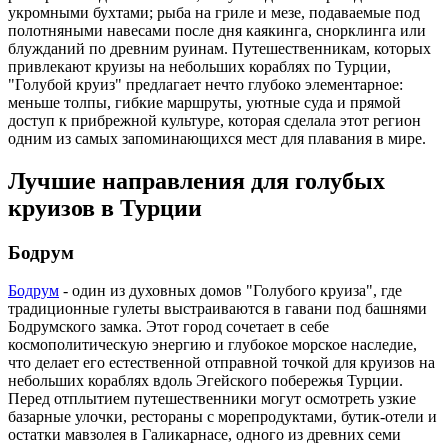
укромными бухтами; рыба на гриле и мезе, подаваемые под
полотняными навесами после дня каякинга, снорклинга или
блужданий по древним руинам. Путешественникам, которых
привлекают круизы на небольших кораблях по Турции,
"Голубой круиз" предлагает нечто глубоко элементарное:
меньше толпы, гибкие маршруты, уютные суда и прямой
доступ к прибрежной культуре, которая сделала этот регион
одним из самых запоминающихся мест для плавания в мире.
Лучшие направления для голубых
круизов в Турции
Бодрум
Бодрум
- один из духовных домов "Голубого круиза", где
традиционные гулеты выстраиваются в гавани под башнями
Бодрумского замка. Этот город сочетает в себе
космополитическую энергию и глубокое морское наследие,
что делает его естественной отправной точкой для круизов на
небольших кораблях вдоль Эгейского побережья Турции.
Перед отплытием путешественники могут осмотреть узкие
базарные улочки, рестораны с морепродуктами, бутик-отели и
остатки мавзолея в Галикарнасе, одного из древних семи