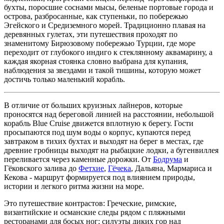
бухты, поросшие соснами мысы, беленые портовые города и
острова, разбросанные, как ступеньки, по побережью
Эгейского и Средиземного морей. Традиционно плавая на
деревянных гулетах, эти путешествия проходят по
знаменитому Бирюзовому побережью Турции, где море
переходит от глубокого индиго к стеклянному аквамарину, а
каждая якорная стоянка словно выбрана для купания,
наблюдения за звездами и такой тишины, которую может
достичь только маленький корабль.
В отличие от больших круизных лайнеров, которые
проносятся над береговой линией на расстоянии, небольшой
корабль Blue Cruise движется вплотную к берегу. Гости
просыпаются под шум воды о корпус, купаются перед
завтраком в тихих бухтах и выходят на берег в местах, где
древние гробницы выходят на рыбацкие лодки, а бугенвиллея
переливается через каменные дорожки. От
Бодрума
и
Гёковского залива до
Фетхие
,
Гёчека
, Дальяна, Мармариса и
Кекова - маршрут формируется под влиянием природы,
истории и легкого ритма жизни на море.
Это путешествие контрастов: Греческие, римские,
византийские и османские следы рядом с пляжными
ресторанами для босых ног; силуэты диких гор над