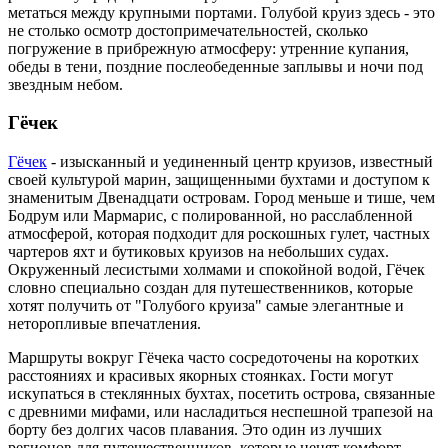
метаться между крупными портами. Голубой круиз здесь - это
не столько осмотр достопримечательностей, сколько
погружение в прибрежную атмосферу: утренние купания,
обеды в тени, поздние послеобеденные заплывы и ночи под
звездным небом.
Гёчек
Гёчек
- изысканный и уединенный центр круизов, известный
своей культурой марин, защищенными бухтами и доступом к
знаменитым Двенадцати островам. Город меньше и тише, чем
Бодрум или Мармарис, с полированной, но расслабленной
атмосферой, которая подходит для роскошных гулет, частных
чартеров яхт и бутиковых круизов на небольших судах.
Окруженный лесистыми холмами и спокойной водой, Гёчек
словно специально создан для путешественников, которые
хотят получить от "Голубого круиза" самые элегантные и
неторопливые впечатления.
Маршруты вокруг Гёчека часто сосредоточены на коротких
расстояниях и красивых якорных стоянках. Гости могут
искупаться в стеклянных бухтах, посетить острова, связанные
с древними мифами, или насладиться неспешной трапезой на
борту без долгих часов плавания. Это один из лучших
регионов для путешественников, которые ценят комфорт,