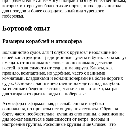
программы Blue Cruise могут понравиться путешественникам,
которых интересуют более тихие порты, прохладная погода
для походов и более созерцательный вид турецкого
побережья.
Бортовой опыт
Размеры кораблей и атмосфера
Большинство судов для "Голубых круизов" небольшие по
своей конструкции. Традиционные гулеты и бутик-яхты могут
вмещать от нескольких человек до нескольких десятков
гостей, в зависимости от судна и маршрута. Каюты, как
правило, компактные, но удобные, часто с ванными
комнатами, кладовками и кондиционерами на более дорогих
судах. Основная часть впечатлений находится над палубой:
затененные обеденные столы, мягкие зоны отдыха, матрасы
для загара и открытые виды на побережье.
Атмосфера неформальная, расслабленная и глубоко
социальная, но при этом нет ощущения тесноты. Обувь на
борту часто необязательна, купания спонтанны, а расписание
дня может меняться в зависимости от ветра, погоды и
настроения группы. Роскошные круизы Blue Cruises - это