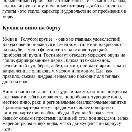
повышенный сервис, элегантные каюты, изысканные блюда,
водные игрушки и утонченные интерьеры, а более простые
гулеты - это тепло, характер и удовольствие от пребывания в
море.
Кухня и вино на борту
Ужин в "Голубом круизе" - одно из главных удовольствий.
Блюда обычно подаются в семейном стиле или накрываются
на палубе, а меню формируется на основе турецкой
прибрежной кухни. Гости могут отведать морского окуня на
гриле, фаршированные перцы, блюда из баклажанов,
чечевичный суп, бёрек, арбуз, инжир, оливки и яркие салаты,
заправленные оливковым маслом и лимоном. Еда, как
правило, свежая, щедрая и идеально подходит для теплых
дней на воде.
Вино и напитки зависят от судна и пакета, но многие круизы
включают в себя возможность попробовать турецкие вина,
местное пиво, раки и региональные безалкогольные напитки.
Премиум-чартеры могут предложить более обширную
винную карту или особые обеды. Лучшие блюда часто
бывают самыми простыми: длинный стол под звездами, запах
жареной рыбы и звук воды, мягко движущейся по корпусу
судна.