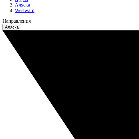
Аляска
Westward
Направления
Аляска