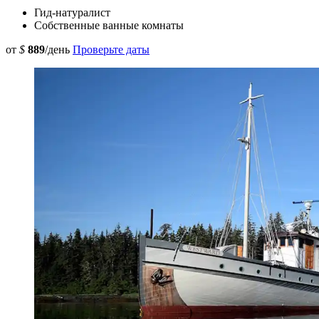
Гид-натуралист
Собственные ванные комнаты
от
$
889
/день
Проверьте даты