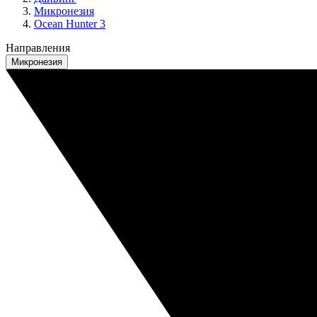
Микронезия
Ocean Hunter 3
Направления
Микронезия