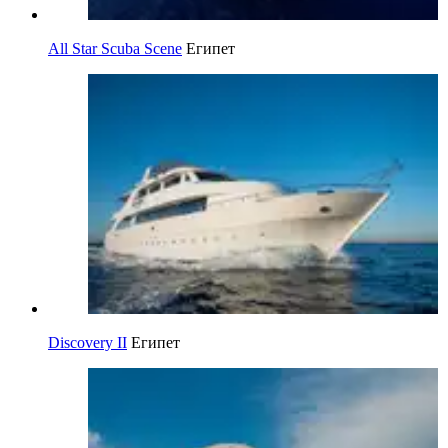
All Star Scuba Scene
Египет
Discovery II
Египет