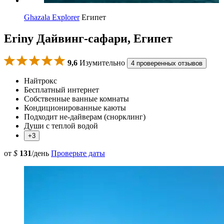
Ghazala Explorer
Египет
Eriny Дайвинг-сафари, Египет
9,6
Изумительно
4 проверенных отзывов
Найтрокс
Бесплатный интернет
Собственные ванные комнаты
Кондиционированные каюты
Подходит не-дайверам (снорклинг)
Души с теплой водой
+3
от
$
131
/день
Проверьте даты