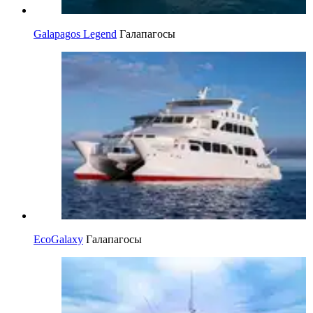
Galapagos Legend
Галапагосы
EcoGalaxy
Галапагосы