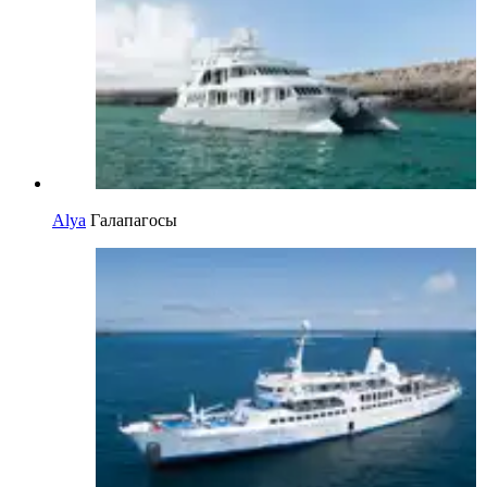
Alya
Галапагосы