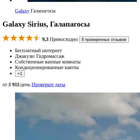
Galaxy
Галапагосы
Galaxy Sirius, Галапагосы
9,3
Превосходно
8 проверенных отзывов
Бесплатный интернет
Джакузи/ Гидромассаж
Собственные ванные комнаты
Кондиционированные каюты
+1
от
$
911
/день
Проверьте даты