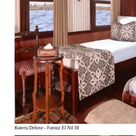
Каюта Deluxe - Farouz El Nil III