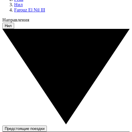
Нил
Farouz El Nil III
Направления
Нил
Предстоящие поездки