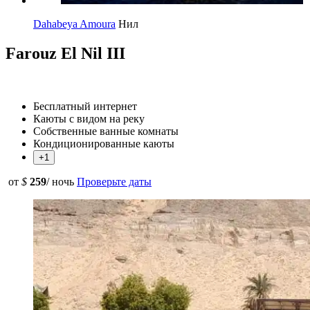
Dahabeya Amoura
Нил
Farouz El Nil III
Бесплатный интернет
Каюты с видом на реку
Собственные ванные комнаты
Кондиционированные каюты
+1
от
$
259
/ ночь
Проверьте даты