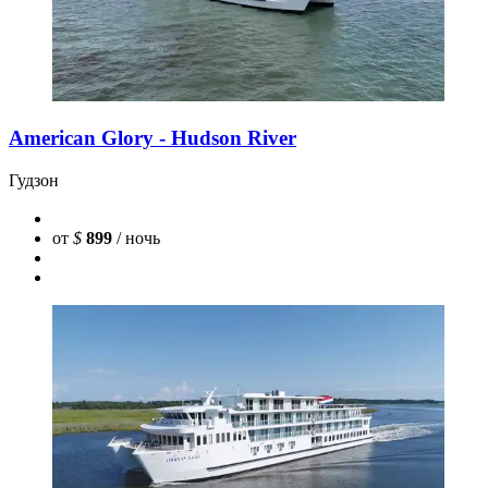
American Glory - Hudson River
Гудзон
от
$
899
/ ночь