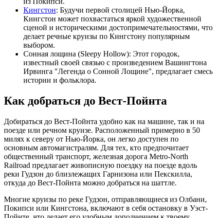
из Покипси.
Кингстон
: Будучи первой столицей Нью-Йорка,
Кингстон может похвастаться яркой художественной
сценой и историческими достопримечательностями, что
делает речные круизы по Кингстону популярным
выбором.
Сонная лощина (Sleepy Hollow): Этот городок,
известный своей связью с произведением Вашингтона
Ирвинга "Легенда о Сонной Лощине", предлагает смесь
истории и фольклора.
Как добраться до Вест-Пойнта
Добираться до Вест-Пойнта удобно как на машине, так и на
поезде или речном круизе. Расположенный примерно в 50
милях к северу от Нью-Йорка, он легко доступен по
основным автомагистралям. Для тех, кто предпочитает
общественный транспорт, железная дорога Metro-North
Railroad предлагает живописную поездку на поезде вдоль
реки Гудзон до близлежащих Гарнизона или Пекскилла,
откуда до Вест-Пойнта можно добраться на шаттле.
Многие круизы по реке Гудзон, отправляющиеся из Олбани,
Покипси или Кингстона, включают в себя остановку в Уэст-
Пойнте, что делает его удобным дополнением к твоему