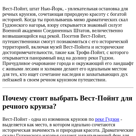
Вест-Пойнт, штат Нью-Йорк, - увлекательная остановка для
речных круизов, сочетающая природную красоту с богатой
историей. Когда ты проплываешь мимо драматических скал
Гудзонского нагорья, взору открывается знаковый силуэт
Военной академии Соединенных Штатов, величественно
возвышающийся над рекой. Посетив Вест-Пойнт,
путешественники смогут познакомиться с его исторической
территорией, включая музей Вест-Пойнта и исторические
достопримечательности, такие как Трофи-Пойнт, с которого
открывается панорамный вид на долину реки Гудзон.
Причудливое очарование города и окружающий его ландшафт
с живыми лесами и холмами делают его идеальным местом
для тех, кто ищет сочетание наследия и захватывающих дух
пейзажей в своем речном круизном путешествии.
Почему стоит выбрать Вест-Пойнт для
речного круиза?
Вест-Пойнт - одна из изюминок круизов по
реке Гудзон
-
выделяется как место, в котором идеально сочетаются
историческая значимость и природная красота. Драматические
скалы Гудзонского нагорья создают захватывающий фон для