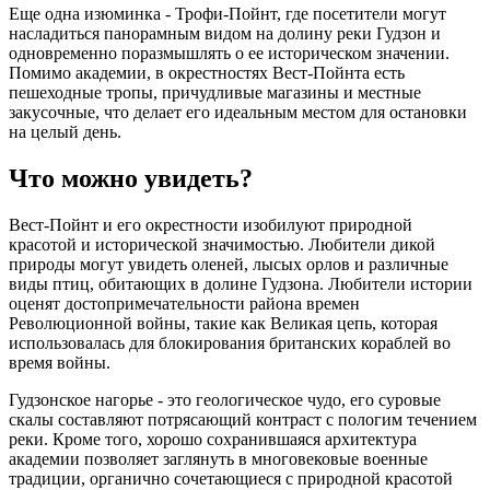
Еще одна изюминка - Трофи-Пойнт, где посетители могут
насладиться панорамным видом на долину реки Гудзон и
одновременно поразмышлять о ее историческом значении.
Помимо академии, в окрестностях Вест-Пойнта есть
пешеходные тропы, причудливые магазины и местные
закусочные, что делает его идеальным местом для остановки
на целый день.
Что можно увидеть?
Вест-Пойнт и его окрестности изобилуют природной
красотой и исторической значимостью. Любители дикой
природы могут увидеть оленей, лысых орлов и различные
виды птиц, обитающих в долине Гудзона. Любители истории
оценят достопримечательности района времен
Революционной войны, такие как Великая цепь, которая
использовалась для блокирования британских кораблей во
время войны.
Гудзонское нагорье - это геологическое чудо, его суровые
скалы составляют потрясающий контраст с пологим течением
реки. Кроме того, хорошо сохранившаяся архитектура
академии позволяет заглянуть в многовековые военные
традиции, органично сочетающиеся с природной красотой