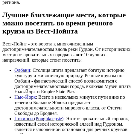
региона.
Лучшие близлежащие места, которые
можно посетить во время речного
круиза из Вест-Пойнта
Вест-Пойнт - это ворота к многочисленным
достопримечательностям вдоль реки Гудзон. От исторических
мест до очаровательных городков - вот 10 лучших
направлений, которые стоит посетить:
Олбани
: Столица штата предлагает богатую историю,
культуру и живописную природу. Речные круизы по
Олбани - фантастический способ познакомиться с
достопримечательностями города, включая Музей штата
Нью-Йорк и Empire State Plaza.
Нью-Йорк
: Всего в нескольких минутах пути вниз по
течению Большое Яблоко предлагает
достопримечательности мирового класса, от Статуи
Свободы до Бродвея.
Покипси (Poughkeepsie)
: Этот очаровательный городок,
известный своей исторической аллеей над Гудзоном,
является излюбленной остановкой для речных круизов