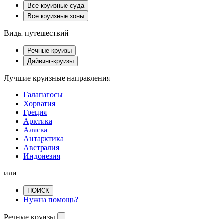
Все круизные суда
Все круизные зоны
Виды путешествий
Речные круизы
Дайвинг-круизы
Лучшие круизные направления
Галапагосы
Хорватия
Греция
Арктика
Аляска
Антарктика
Австралия
Индонезия
или
ПОИСК
Нужна помощь?
Речные круизы