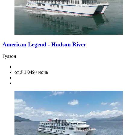
American Legend - Hudson River
Гудзон
от
$
1 049
/ ночь