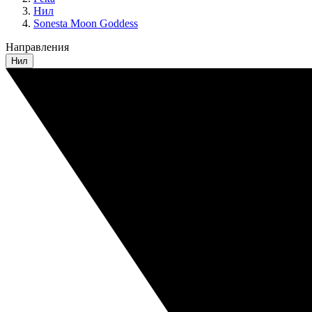
Нил
Sonesta Moon Goddess
Направления
Нил