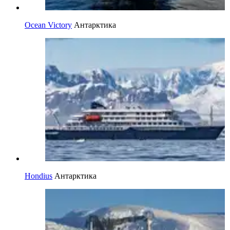
Ocean Victory
Антарктика
Hondius
Антарктика