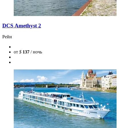
DCS Amethyst 2
Рейн
от
$
137
/ ночь