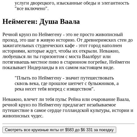
услуги дворецкого, изысканные обеды и элегантность
"все включено".
Неймеген: Душа Ваала
Речной круиз по Неймегену - это не просто живописный
проход, это шаг в живую историю. От древнеримских стен до
зажигательных студенческих кафе - этот город наполнен
историями, которые ждут, чтобы их открыли. Неважно,
любуешься ли ты горизонтом с моста Ваалбруг или
потягиваешь местное пиво в старинном погребке, Неймеген
показывает Нидерланды в их самом настоящем виде.
"Плыть по Неймегену - значит путешествовать
сквозь века, где прошлое шепчет с булыжников, а
река несет тебя вперед с изяществом".
Неважно, влечет ли тебя пульс Рейна или очарование Ваала,
речной круиз по Неймегену предлагает незабываемое
путешествие в самое сердце голландской культуры, истории и
живописных чудес.
Смотреть все круизные яхты от $583 до $6 331 за поездку