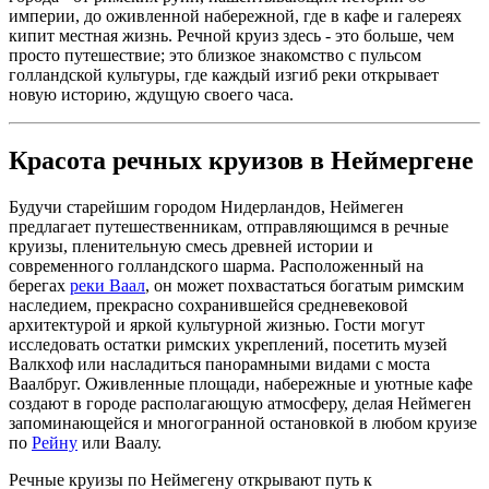
империи, до оживленной набережной, где в кафе и галереях
кипит местная жизнь. Речной круиз здесь - это больше, чем
просто путешествие; это близкое знакомство с пульсом
голландской культуры, где каждый изгиб реки открывает
новую историю, ждущую своего часа.
Красота речных круизов в Неймергене
Будучи старейшим городом Нидерландов, Неймеген
предлагает путешественникам, отправляющимся в речные
круизы, пленительную смесь древней истории и
современного голландского шарма. Расположенный на
берегах
реки Ваал
, он может похвастаться богатым римским
наследием, прекрасно сохранившейся средневековой
архитектурой и яркой культурной жизнью. Гости могут
исследовать остатки римских укреплений, посетить музей
Валкхоф или насладиться панорамными видами с моста
Ваалбруг. Оживленные площади, набережные и уютные кафе
создают в городе располагающую атмосферу, делая Неймеген
запоминающейся и многогранной остановкой в любом круизе
по
Рейну
или Ваалу.
Речные круизы по Неймегену открывают путь к