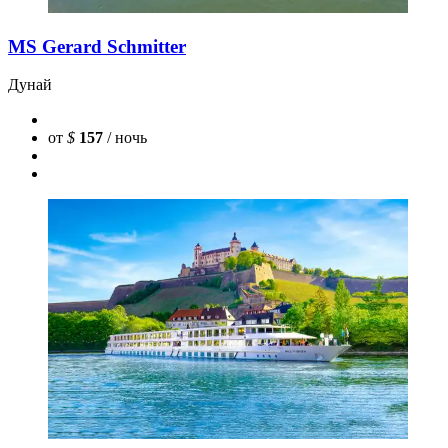
MS Gerard Schmitter
Дунай
от
$
157
/ ночь