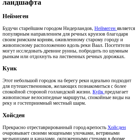
ландшафта
Неймеген
Будучи старейшим городом Нидерландов,
Неймеген
является
популярным направлением для речных круизов благодаря
своим римским корням, оживленному старому городу и
живописному расположению вдоль реки Ваал. Посетители
могут исследовать древние руины, побродить по шумным
рынкам или отдохнуть на лиственных речных дорожках.
Куик
Этот небольшой городок на берегу реки идеально подходит
для путешественников, желающих познакомиться с более
спокойной стороной голландской жизни.
Куйк
предлагает
живописные велосипедные маршруты, спокойные виды на
реку и гостеприимный местный шарм.
Хойсден
Прекрасно отреставрированный город-крепость
Хойсден
очаровывает своими мощеными улочками, ветряными
мельницами и каналами, окруженными стенами в форме