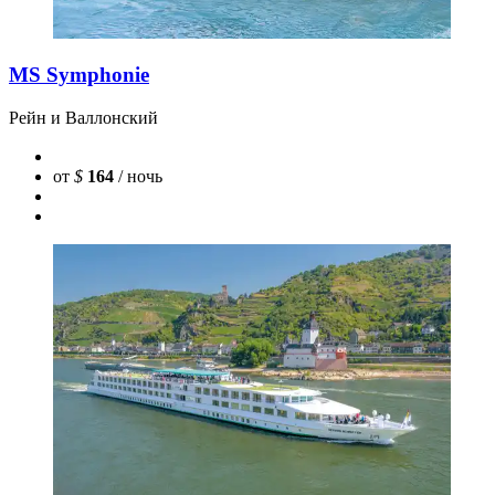
MS Symphonie
Рейн и Валлонский
от
$
164
/ ночь