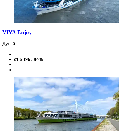
VIVA Enjoy
Дунай
от
$
196
/ ночь