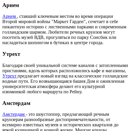
Арнем
Арнем
, ставший ключевым местом во время операции
Второй мировой войны "Маркет Гарден", сочетает в себе
пикантную историю с лиственными парками и современным
голландским шармом. Любители речных круизов могут
посетить музей ВДВ, прогуляться по парку Сонсбик или
насладиться шопингом в бутиках в центре города.
Утрехт
Благодаря своей уникальной системе каналов с затопленными
пристанями, вдоль которых расположились кафе и магазины,
Утрехт
предлагает новый взгляд на классические голландские
водные пути. Его возвышающаяся башня Дом и оживленная
университетская атмосфера делают его культурной
изюминкой любого маршрута по Рейну.
Амстердам
Амстердам
- это шоустоппер, предлагающий речным
круизерам разнообразные достопримечательности, от
всемирно известных музеев и исторических кварталов до
яркой кулинарной и ночной жизни. Многие круизы