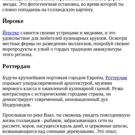
звезды. Это фотогеничная остановка, во время которой ты
словно попадаешь на голландскую картину.
Йерсеке
Йерсеке
славится своими устрицами и мидиями, и это
удовольствие для любителей кулинарных круизов. Осмотри
местные фермы по разведению моллюсков, попробуй свежие
морепродукты и узнай о гордых традициях аквакультуры
этого региона.
Роттердам
Будучи крупнейшим портовым городом Европы,
Роттердам
поражает ультрасовременной архитектурой, музеями
мирового класса и оживленной кулинарной сценой. Резко
контрастируя с историческими городами страны, он
демонстрирует современный, инновационный дух
Нидерландов.
Проплывая по реке Ваал, ты сможешь увидеть повседневную
жизнь голландцев - рыбаков, забрасывающих сети на
рассвете, коров, пасущихся вдоль дамб, и церковные шпили,
возвышающиеся над сонными деревушками. Это опыт,