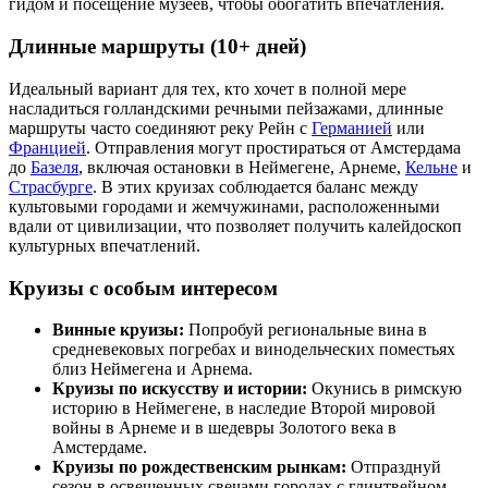
гидом и посещение музеев, чтобы обогатить впечатления.
Длинные маршруты (10+ дней)
Идеальный вариант для тех, кто хочет в полной мере
насладиться голландскими речными пейзажами, длинные
маршруты часто соединяют реку Рейн с
Германией
или
Францией
. Отправления могут простираться от Амстердама
до
Базеля
, включая остановки в Неймегене, Арнеме,
Кельне
и
Страсбурге
. В этих круизах соблюдается баланс между
культовыми городами и жемчужинами, расположенными
вдали от цивилизации, что позволяет получить калейдоскоп
культурных впечатлений.
Круизы с особым интересом
Винные круизы:
Попробуй региональные вина в
средневековых погребах и винодельческих поместьях
близ Неймегена и Арнема.
Круизы по искусству и истории:
Окунись в римскую
историю в Неймегене, в наследие Второй мировой
войны в Арнеме и в шедевры Золотого века в
Амстердаме.
Круизы по рождественским рынкам:
Отпразднуй
сезон в освещенных свечами городах с глинтвейном,