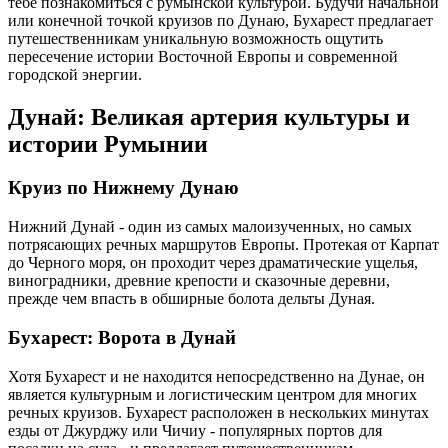
тебе познакомиться с румынской культурой. Будучи начальной
или конечной точкой круизов по Дунаю, Бухарест предлагает
путешественникам уникальную возможность ощутить
пересечение истории Восточной Европы и современной
городской энергии.
Дунай: Великая артерия культуры и
истории Румынии
Круиз по Нижнему Дунаю
Нижний Дунай - один из самых малоизученных, но самых
потрясающих речных маршрутов Европы. Протекая от Карпат
до Черного моря, он проходит через драматические ущелья,
виноградники, древние крепости и сказочные деревни,
прежде чем впасть в обширные болота дельты Дуная.
Бухарест: Ворота в Дунай
Хотя Бухарест и не находится непосредственно на Дунае, он
является культурным и логистическим центром для многих
речных круизов. Бухарест расположен в нескольких минутах
езды от Джурджу или Чичиу - популярных портов для