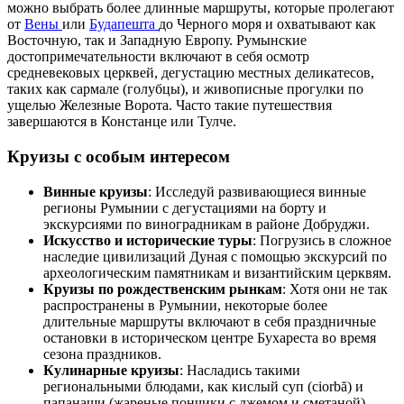
можно выбрать более длинные маршруты, которые пролегают
от
Вены
или
Будапешта
до Черного моря и охватывают как
Восточную, так и Западную Европу. Румынские
достопримечательности включают в себя осмотр
средневековых церквей, дегустацию местных деликатесов,
таких как сармале (голубцы), и живописные прогулки по
ущелью Железные Ворота. Часто такие путешествия
завершаются в Констанце или Тулче.
Круизы с особым интересом
Винные круизы
: Исследуй развивающиеся винные
регионы Румынии с дегустациями на борту и
экскурсиями по виноградникам в районе Добруджи.
Искусство и исторические туры
: Погрузись в сложное
наследие цивилизаций Дуная с помощью экскурсий по
археологическим памятникам и византийским церквям.
Круизы по рождественским рынкам
: Хотя они не так
распространены в Румынии, некоторые более
длительные маршруты включают в себя праздничные
остановки в историческом центре Бухареста во время
сезона праздников.
Кулинарные круизы
: Насладись такими
региональными блюдами, как кислый суп (ciorbă) и
папанаши (жареные пончики с джемом и сметаной),