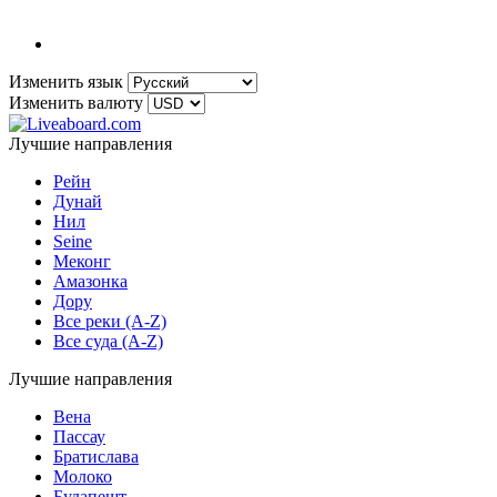
Изменить язык
Изменить валюту
Лучшие направления
Рейн
Дунай
Нил
Seine
Меконг
Амазонка
Дору
Все реки (A-Z)
Все суда (A-Z)
Лучшие направления
Вена
Пассау
Братислава
Молоко
Будапешт