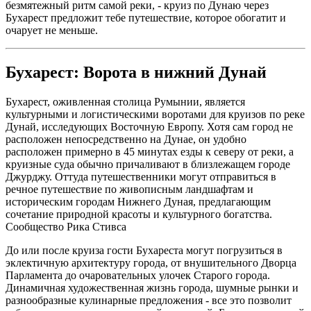
безмятежный ритм самой реки, - круиз по Дунаю через
Бухарест предложит тебе путешествие, которое обогатит и
очарует не меньше.
Бухарест: Ворота в нижний Дунай
Бухарест, оживленная столица Румынии, является
культурными и логистическими воротами для круизов по реке
Дунай, исследующих Восточную Европу. Хотя сам город не
расположен непосредственно на Дунае, он удобно
расположен примерно в 45 минутах езды к северу от реки, а
круизные суда обычно причаливают в близлежащем городе
Джурджу. Оттуда путешественники могут отправиться в
речное путешествие по живописным ландшафтам и
историческим городам Нижнего Дуная, предлагающим
сочетание природной красоты и культурного богатства.
Сообщество Рика Стивса
До или после круиза гости Бухареста могут погрузиться в
эклектичную архитектуру города, от внушительного Дворца
Парламента до очаровательных улочек Старого города.
Динамичная художественная жизнь города, шумные рынки и
разнообразные кулинарные предложения - все это позволит