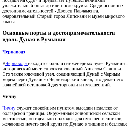
посадки на суда - и предлагает путешественникам
увлекательный опыт до или после круиза. Среди основных
достопримечательностей - Дворец Парламента,
очаровательный Старый город Липскани и музеи мирового
класса.
Основные порты и достопримечательности
вдоль Дуная в Румынии
Чернаводэ
В
Чернаводэ
находится одно из инженерных чудес Румынии -
исторический мост, спроектированный Ангелом Салиньи.
Это также ключевой узел, соединяющий Дунай с Черным
морем через Дунайско-Черноморский канал, что делает его
важнейшей остановкой для торговли и путешествий.
Чичиу
Чичиу
служит спокойным пунктом высадки недалеко от
болгарской границы. Окруженный живописной сельской
местностью, он идеально подходит для путешественников,
желающих начать свой круиз по Дунаю в тишине и безлюдье.