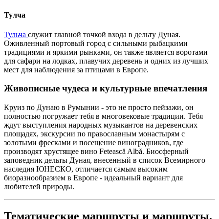
Тулча
Тульча
служит главной точкой входа в дельту Дуная.
Оживленный портовый город с сильными рыбацкими
традициями и яркими рынками, он также является воротами
для сафари на лодках, плавучих деревень и одних из лучших
мест для наблюдения за птицами в Европе.
Живописные чудеса и культурные впечатления
Круиз по Дунаю в Румынии - это не просто пейзажи, он
полностью погружает тебя в многовековые традиции. Тебя
ждут выступления народных музыкантов на деревенских
площадях, экскурсии по православным монастырям с
золотыми фресками и посещение виноградников, где
производят хрустящее вино Fetească Albă. Биосферный
заповедник дельты Дуная, внесенный в список Всемирного
наследия ЮНЕСКО, отличается самым высоким
биоразнообразием в Европе - идеальный вариант для
любителей природы.
Тематические маршруты и маршруты,