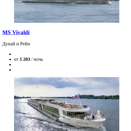
MS Vivaldi
Дунай и Рейн
от
$
203
/ ночь