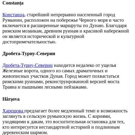
Constanța
Констанца
, старейший непрерывно населенный город
Румынии, расположен на побережье Черного моря и часто
включается в расширенные маршруты по Дунаю. Благодаря
римским мозаикам, древним руинам и красивой набережной
он является исторической и культурной
достопримечательностью.
Дробета-Турну-Северин
Дробета-Турну-Северин
находится недалеко от ущелья
Железные ворота, одного из самых драматичных и
живописных участков Дуная. Город может похвастаться
римскими руинами, реконструированной версией моста
Траяна и пышными лесными пейзажами.
Hârşova
Харешова
предлагает более медленный темп и возможность
заглянуть в сельскую румынскую жизнь. С корнями,
уходящими к дакам, это восхитительная остановка для тех,
кто интересуется нестандартной историей и подлинным
деревенским шармом.