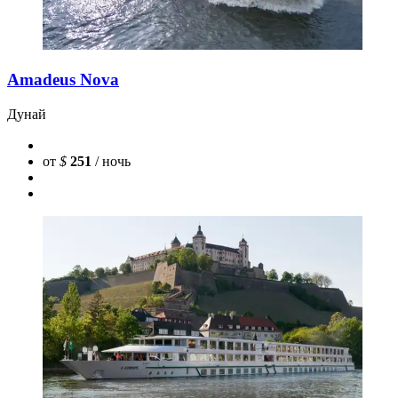
Amadeus Nova
Дунай
от
$
251
/ ночь