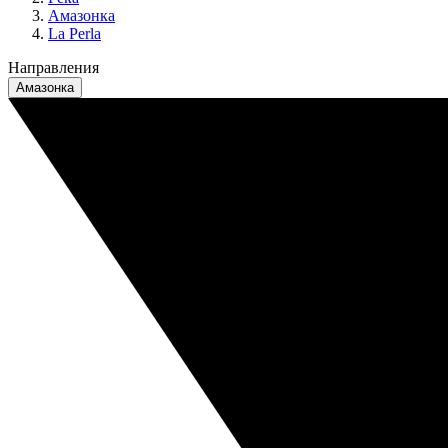
Амазонка
La Perla
Направления
Амазонка