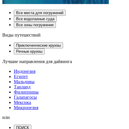
Все места для погружений
Все водолазные суда
Все зоны погружения
Виды путешествий
Приключенческие круизы
Речные круизы
Лучшие направления для дайвинга
Индонезия
Египет
Мальдивы
Таиланд
Филиппины
Галапагосы
Мексика
Микронезия
или
ПОИСК