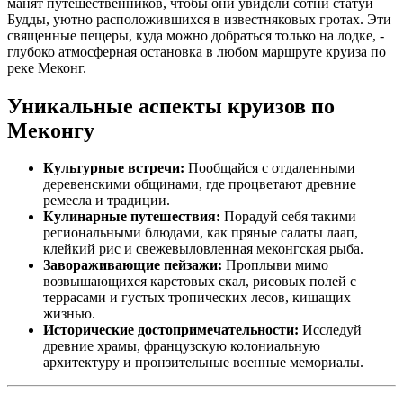
манят путешественников, чтобы они увидели сотни статуй
Будды, уютно расположившихся в известняковых гротах. Эти
священные пещеры, куда можно добраться только на лодке, -
глубоко атмосферная остановка в любом маршруте круиза по
реке Меконг.
Уникальные аспекты круизов по
Меконгу
Культурные встречи:
Пообщайся с отдаленными
деревенскими общинами, где процветают древние
ремесла и традиции.
Кулинарные путешествия:
Порадуй себя такими
региональными блюдами, как пряные салаты лаап,
клейкий рис и свежевыловленная меконгская рыба.
Завораживающие пейзажи:
Проплыви мимо
возвышающихся карстовых скал, рисовых полей с
террасами и густых тропических лесов, кишащих
жизнью.
Исторические достопримечательности:
Исследуй
древние храмы, французскую колониальную
архитектуру и пронзительные военные мемориалы.