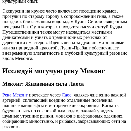
культурный опыт.
Экскурсии на круизе часто включают посещение храмов,
прогулки по старому городу в сопровождении гида, а также
поездки к близлежащим водопадам Куанг Си или священным
пещерам Пак Оу, в которых находятся тысячи статуй Будды.
Путешественники также могут насладиться местными
деликатесами и узнать о традиционных ремеслах от
деревенских мастеров. Идешь ли ты за духовными знаниями
или за природной красотой, Луанг-Прабанг обеспечивает
вневременную элегантность и глубокий культурный резонанс
вдоль Меконга.
Исследуй могучую реку Меконг
Меконг: Жизненная сила Лаоса
Река Меконг
протекает через
Лаос
, являясь жизненно важной
артерией, сплетающей воедино отдаленные поселения,
пышные ландшафты и исторические сокровища. Когда ты
будешь плыть по ее спокойным водам, ожидай увидеть
шумные утренние рынки, монахов в шафрановых одеяниях,
собирающих милостыню, и рыбаков, забрасывающих сети на
рассвете.