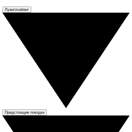
Луангпхабанг
Предстоящие поездки