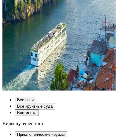
Все реки
Все круизные суда
Все места
Виды путешествий
Приключенческие круизы