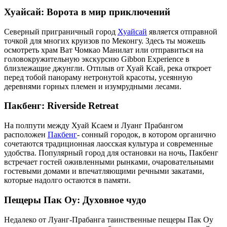
Хуайсай: Ворота в мир приключений
Северный приграничный город
Хуайсай
является отправной
точкой для многих круизов по Меконгу. Здесь ты можешь
осмотреть храм Ват Чомкао Манилат или отправиться на
головокружительную экскурсию Gibbon Experience в
близлежащие джунгли. Отплыв от Хуай Ксай, река откроет
перед тобой панораму нетронутой красоты, усеянную
деревнями горных племен и изумрудными лесами.
Пакбенг: Riverside Retreat
На полпути между Хуай Ксаем и Луанг Прабангом
расположен
Пакбенг
- сонный городок, в котором органично
сочетаются традиционная лаосская культура и современные
удобства. Популярный город для остановки на ночь, Пакбенг
встречает гостей оживленными рынками, очаровательными
гостевыми домами и впечатляющими речными закатами,
которые надолго остаются в памяти.
Пещеры Пак Оу: Духовное чудо
Недалеко от Луанг-Прабанга таинственные пещеры Пак Оу