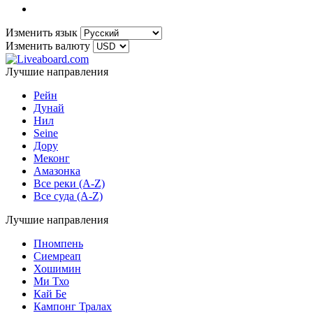
Изменить язык
Изменить валюту
Лучшие направления
Рейн
Дунай
Нил
Seine
Дору
Меконг
Амазонка
Все реки (A-Z)
Все суда (A-Z)
Лучшие направления
Пномпень
Сиемреап
Хошимин
Ми Тхо
Кай Бе
Кампонг Тралах