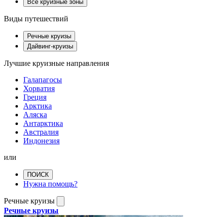
Все круизные зоны
Виды путешествий
Речные круизы
Дайвинг-круизы
Лучшие круизные направления
Галапагосы
Хорватия
Греция
Арктика
Аляска
Антарктика
Австралия
Индонезия
или
ПОИСК
Нужна помощь?
Речные круизы
Речные круизы