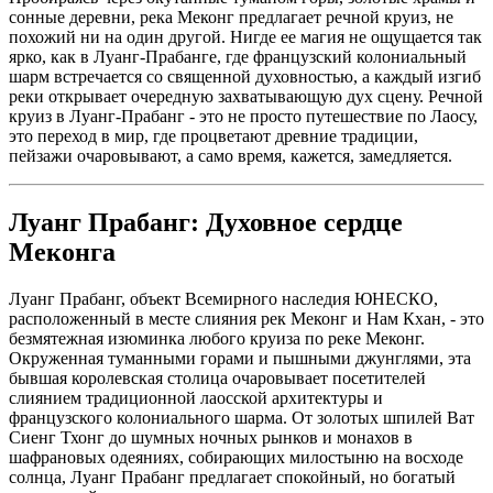
сонные деревни, река Меконг предлагает речной круиз, не
похожий ни на один другой. Нигде ее магия не ощущается так
ярко, как в Луанг-Прабанге, где французский колониальный
шарм встречается со священной духовностью, а каждый изгиб
реки открывает очередную захватывающую дух сцену. Речной
круиз в Луанг-Прабанг - это не просто путешествие по Лаосу,
это переход в мир, где процветают древние традиции,
пейзажи очаровывают, а само время, кажется, замедляется.
Луанг Прабанг: Духовное сердце
Меконга
Луанг Прабанг, объект Всемирного наследия ЮНЕСКО,
расположенный в месте слияния рек Меконг и Нам Кхан, - это
безмятежная изюминка любого круиза по реке Меконг.
Окруженная туманными горами и пышными джунглями, эта
бывшая королевская столица очаровывает посетителей
слиянием традиционной лаосской архитектуры и
французского колониального шарма. От золотых шпилей Ват
Сиенг Тхонг до шумных ночных рынков и монахов в
шафрановых одеяниях, собирающих милостыню на восходе
солнца, Луанг Прабанг предлагает спокойный, но богатый