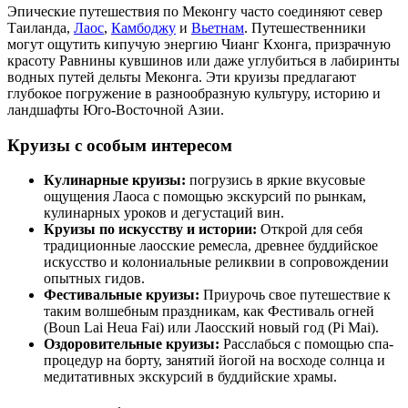
Эпические путешествия по Меконгу часто соединяют север
Таиланда,
Лаос
,
Камбоджу
и
Вьетнам
. Путешественники
могут ощутить кипучую энергию Чианг Кхонга, призрачную
красоту Равнины кувшинов или даже углубиться в лабиринты
водных путей дельты Меконга. Эти круизы предлагают
глубокое погружение в разнообразную культуру, историю и
ландшафты Юго-Восточной Азии.
Круизы с особым интересом
Кулинарные круизы:
погрузись в яркие вкусовые
ощущения Лаоса с помощью экскурсий по рынкам,
кулинарных уроков и дегустаций вин.
Круизы по искусству и истории:
Открой для себя
традиционные лаосские ремесла, древнее буддийское
искусство и колониальные реликвии в сопровождении
опытных гидов.
Фестивальные круизы:
Приурочь свое путешествие к
таким волшебным праздникам, как Фестиваль огней
(Boun Lai Heua Fai) или Лаосский новый год (Pi Mai).
Оздоровительные круизы:
Расслабься с помощью спа-
процедур на борту, занятий йогой на восходе солнца и
медитативных экскурсий в буддийские храмы.