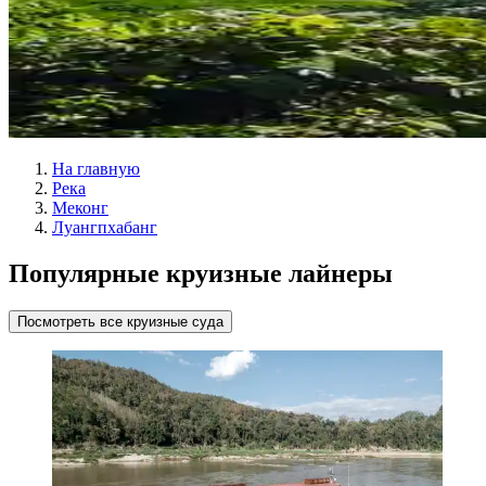
На главную
Река
Меконг
Луангпхабанг
Популярные круизные лайнеры
Посмотреть все круизные суда