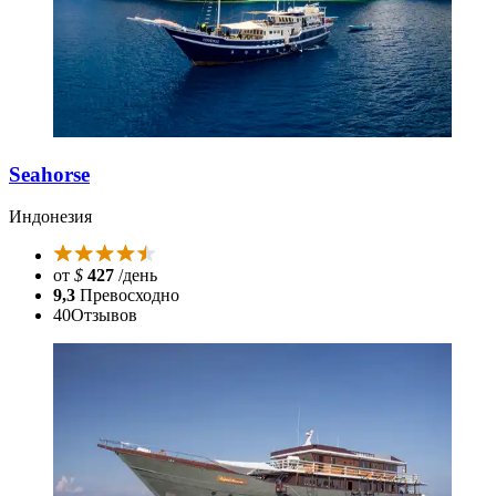
Seahorse
Индонезия
от
$
427
/день
9,3
Превосходно
40
Отзывов