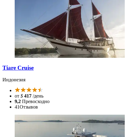
Tiare Cruise
Индонезия
от
$
417
/день
9,2
Превосходно
41
Отзывов