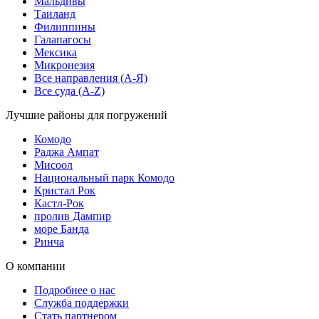
Мальдивы
Таиланд
Филиппины
Галапагосы
Мексика
Микронезия
Все направления (A-Я)
Все суда (A-Z)
Лучшие районы для погружений
Комодо
Раджа Ампат
Мисоол
Национальный парк Комодо
Кристал Рок
Кастл-Рок
пролив Дампир
море Банда
Ринча
О компании
Подробнее о нас
Служба поддержки
Стать партнером