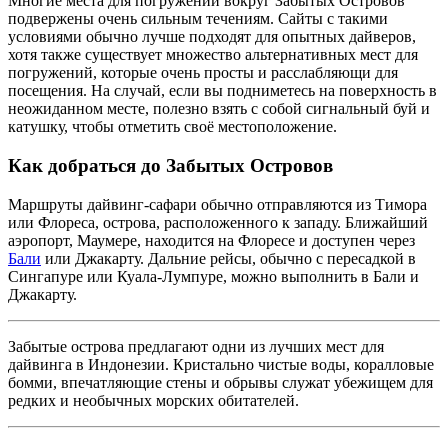
Многие места для погружений вокруг Забытых Островов
подвержены очень сильным течениям. Сайты с такими
условиями обычно лучше подходят для опытных дайверов,
хотя также существует множество альтернативных мест для
погружений, которые очень просты и расслабляющи для
посещения. На случай, если вы подниметесь на поверхность в
неожиданном месте, полезно взять с собой сигнальный буй и
катушку, чтобы отметить своё местоположение.
Как добраться до Забытых Островов
Маршруты дайвинг-сафари обычно отправляются из Тимора
или Флореса, острова, расположенного к западу. Ближайший
аэропорт, Маумере, находится на Флоресе и доступен через
Бали
или Джакарту. Дальние рейсы, обычно с пересадкой в
Сингапуре или Куала-Лумпуре, можно выполнить в Бали и
Джакарту.
Забытые острова предлагают одни из лучших мест для
дайвинга в Индонезии. Кристально чистые воды, коралловые
бомми, впечатляющие стены и обрывы служат убежищем для
редких и необычных морских обитателей.