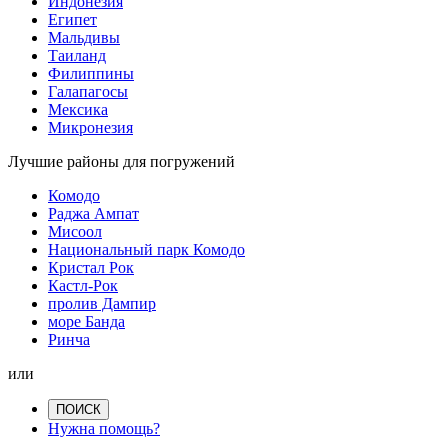
Индонезия
Египет
Мальдивы
Таиланд
Филиппины
Галапагосы
Мексика
Микронезия
Лучшие районы для погружений
Комодо
Раджа Ампат
Мисоол
Национальный парк Комодо
Кристал Рок
Кастл-Рок
пролив Дампир
море Банда
Ринча
или
ПОИСК
Нужна помощь?