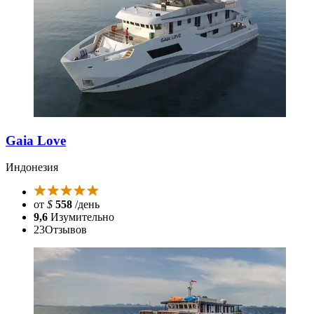
Gaia Love
Индонезия
от
$
558
/день
9,6
Изумительно
23
Отзывов