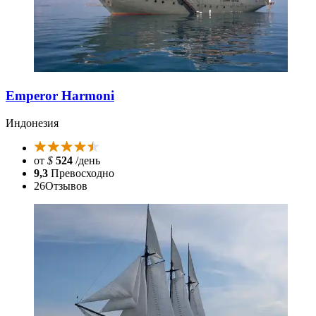
Emperor Harmoni
Индонезия
от
$
524
/день
9,3
Превосходно
26
Отзывов