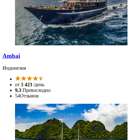
Ambai
Индонезия
от
$
423
/день
9,3
Превосходно
54
Отзывов