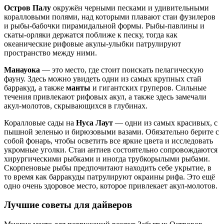
Остров Палу
окружён черными песками и удивительными
коралловыми полями, над которыми плавают стаи фузилеров
и рыбы-бабочки пирамидальной формы. Рыбы-павлины и
скаты-орляки держатся поближе к песку, тогда как
океанические рифовые акулы-улыбки патрулируют
пространство между ними.
Манауока
— это место, где стоит поискать пелагическую
фауну. Здесь можно увидеть одни из самых крупных стай
барракуд, а также
манты
и гигантских груперов. Сильные
течения привлекают рифовых акул, а также здесь замечали
акул-молотов, скрывающихся в глубинах.
Коралловые сады на
Нуса Лаут
— одни из самых красивых, с
пышной зеленью и бирюзовыми вазами. Обязательно берите с
собой фонарь, чтобы осветить все яркие цвета и исследовать
укромные уголки. Стаи антиев состоятельно сопровождаются
хирургическими рыбками и иногда трубкорылыми рыбами.
Скорпеновые рыбы предпочитают находить себе укрытие, в
то время как барракуды патрулируют окраины рифа. Это ещё
одно очень здоровое место, которое привлекает акул-молотов.
Лучшие советы для дайверов