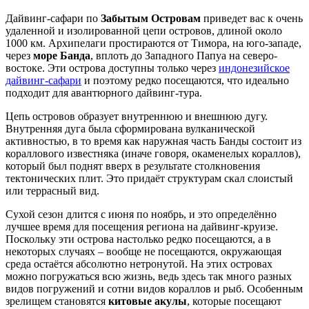
Дайвинг-сафари по
Забытым Островам
приведет вас к очень
удаленной и изолированной цепи островов, длиной около
1000 км. Архипелаги простираются от Тимора, на юго-западе,
через
море Банда
, вплоть до Западного Папуа на северо-
востоке. Эти острова доступны только через
индонезийское
дайвинг-сафари
и поэтому редко посещаются, что идеально
подходит для авантюрного дайвинг-тура.
Цепь островов образует внутреннюю и внешнюю дугу.
Внутренняя дуга была сформирована вулканической
активностью, в то время как наружная часть Банды состоит из
кораллового известняка (иначе говоря, окаменелых кораллов),
который был поднят вверх в результате столкновения
тектонических плит. Это придаёт структурам скал слоистый
или террасный вид.
Сухой сезон длится с июня по ноябрь, и это определённо
лучшее время для посещения региона на дайвинг-круизе.
Поскольку эти острова настолько редко посещаются, а в
некоторых случаях – вообще не посещаются, окружающая
среда остаётся абсолютно нетронутой. На этих островах
можно погружаться всю жизнь, ведь здесь так много разных
видов погружений и сотни видов кораллов и рыб. Особенным
зрелищем становятся
китовые акулы
, которые посещают