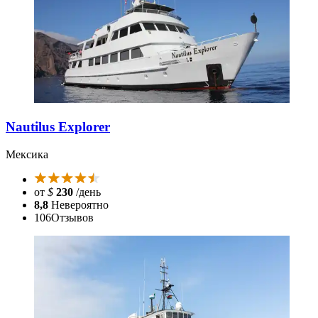
Nautilus Explorer
Мексика
от
$
230
/день
8,8
Невероятно
106
Отзывов