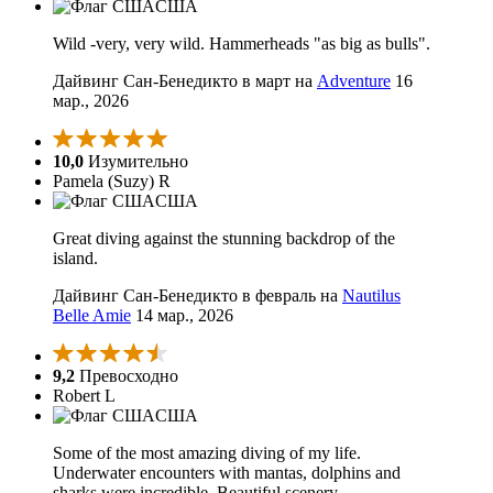
США
Wild -very, very wild. Hammerheads "as big as bulls".
Дайвинг Сан-Бенедикто в март на
Adventure
16
мар., 2026
10,0
Изумительно
Pamela (Suzy) R
США
Great diving against the stunning backdrop of the
island.
Дайвинг Сан-Бенедикто в февраль на
Nautilus
Belle Amie
14 мар., 2026
9,2
Превосходно
Robert L
США
Some of the most amazing diving of my life.
Underwater encounters with mantas, dolphins and
sharks were incredible. Beautiful scenery.