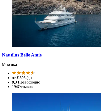
Nautilus Belle Amie
Мексика
от
$
308
/день
9,3
Превосходно
194
Отзывов