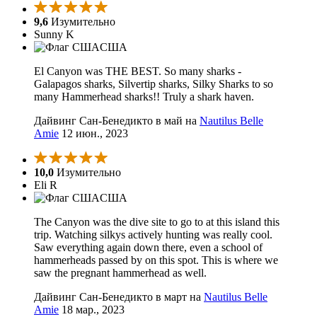
9,6
Изумительно
Sunny K
США
El Canyon was THE BEST. So many sharks -
Galapagos sharks, Silvertip sharks, Silky Sharks to so
many Hammerhead sharks!! Truly a shark haven.
Дайвинг Сан-Бенедикто в май на
Nautilus Belle
Amie
12 июн., 2023
10,0
Изумительно
Eli R
США
The Canyon was the dive site to go to at this island this
trip. Watching silkys actively hunting was really cool.
Saw everything again down there, even a school of
hammerheads passed by on this spot. This is where we
saw the pregnant hammerhead as well.
Дайвинг Сан-Бенедикто в март на
Nautilus Belle
Amie
18 мар., 2023