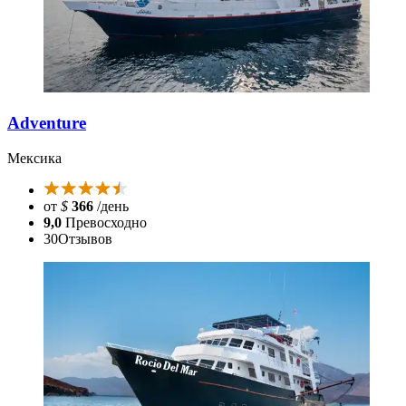
Adventure
Мексика
от
$
366
/день
9,0
Превосходно
30
Отзывов