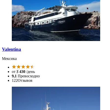
Valentina
Мексика
от
$
430
/день
9,1
Превосходно
122
Отзывов