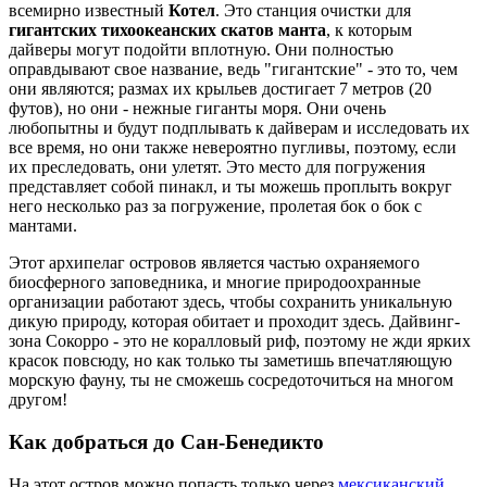
всемирно известный
Котел
. Это станция очистки для
гигантских тихоокеанских скатов манта
, к которым
дайверы могут подойти вплотную. Они полностью
оправдывают свое название, ведь "гигантские" - это то, чем
они являются; размах их крыльев достигает 7 метров (20
футов), но они - нежные гиганты моря. Они очень
любопытны и будут подплывать к дайверам и исследовать их
все время, но они также невероятно пугливы, поэтому, если
их преследовать, они улетят. Это место для погружения
представляет собой пинакл, и ты можешь проплыть вокруг
него несколько раз за погружение, пролетая бок о бок с
мантами.
Этот архипелаг островов является частью охраняемого
биосферного заповедника, и многие природоохранные
организации работают здесь, чтобы сохранить уникальную
дикую природу, которая обитает и проходит здесь. Дайвинг-
зона Сокорро - это не коралловый риф, поэтому не жди ярких
красок повсюду, но как только ты заметишь впечатляющую
морскую фауну, ты не сможешь сосредоточиться на многом
другом!
Как добраться до Сан-Бенедикто
На этот остров можно попасть только через
мексиканский