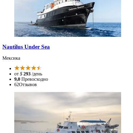
Nautilus Under Sea
Мексика
от
$
293
/день
9,0
Превосходно
62
Отзывов