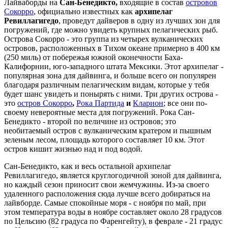
Лайваборды на
Сан-Бенедикто,
входящие в состав
островов
Сокорро
, официально известных как
архипелаг
Ревиллагигедо
, проведут дайверов в одну из лучших зон для
погружений, где можно увидеть крупных пелагических рыб.
Острова Сокорро - это группа из четырех вулканических
островов, расположенных в Тихом океане примерно в 400 км
(250 миль) от побережья южной оконечности Баха-
Калифорнии, юго-западного штата Мексики. Этот архипелаг -
популярная зона для дайвинга, и больше всего он популярен
благодаря различным пелагическим видам, которые у тебя
будет шанс увидеть и понырять с ними. Три других острова -
это
остров Сокорро
,
Рока Партида
и
Кларион
; все они по-
своему невероятные места для погружений. Рока Сан-
Бенедикто - второй по величине из островов; это
необитаемый остров с вулканическим кратером и пышным
зеленым лесом, площадь которого составляет 10 км. Этот
остров кишит жизнью над и под водой.
Сан-Бенедикто, как и весь остальной архипелаг
Ревиллагигедо, является круглогодичной зоной для дайвинга,
но каждый сезон приносит свои жемчужины. Из-за своего
удаленного расположения сюда лучше всего добираться на
лайвборде. Самые спокойные моря - с ноября по май, при
этом температура воды в ноябре составляет около 28 градусов
по Цельсию (82 градуса по Фаренгейту), в феврале - 21 градус