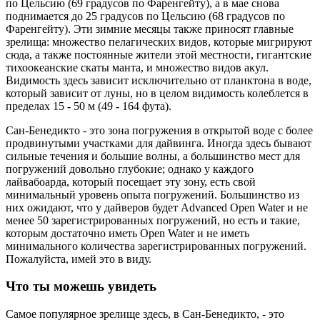
по Цельсию (69 градусов по Фаренгейту), а в мае снова
поднимается до 25 градусов по Цельсию (68 градусов по
Фаренгейту). Эти зимние месяцы также приносят главные
зрелища: множество пелагических видов, которые мигрируют
сюда, а также постоянные жители этой местности, гигантские
тихоокеанские скаты манта, и множество видов акул.
Видимость здесь зависит исключительно от планктона в воде,
который зависит от луны, но в целом видимость колеблется в
пределах 15 - 50 м (49 - 164 фута).
Сан-Бенедикто - это зона погружения в открытой воде с более
продвинутыми участками для дайвинга. Иногда здесь бывают
сильные течения и большие волны, а большинство мест для
погружений довольно глубокие; однако у каждого
лайвабоарда, который посещает эту зону, есть свой
минимальный уровень опыта погружений. Большинство из
них ожидают, что у дайверов будет Advanced Open Water и не
менее 50 зарегистрированных погружений, но есть и такие,
которым достаточно иметь Open Water и не иметь
минимального количества зарегистрированных погружений.
Пожалуйста, имей это в виду.
Что ты можешь увидеть
Самое популярное зрелище здесь, в Сан-Бенедикто, - это