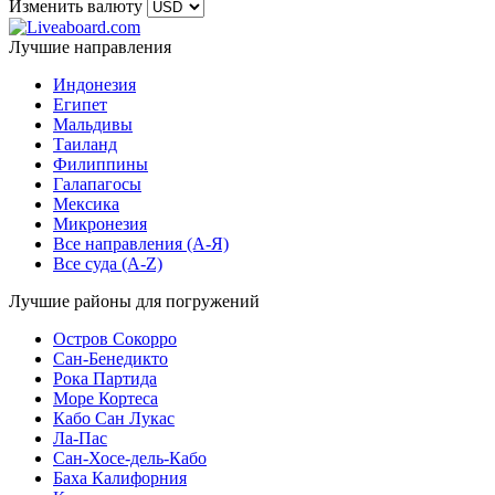
Изменить валюту
Лучшие направления
Индонезия
Египет
Мальдивы
Таиланд
Филиппины
Галапагосы
Мексика
Микронезия
Все направления (A-Я)
Все суда (A-Z)
Лучшие районы для погружений
Остров Сокорро
Сан-Бенедикто
Рока Партида
Море Кортеса
Кабо Сан Лукас
Ла-Пас
Сан-Хосе-дель-Кабо
Баха Калифорния