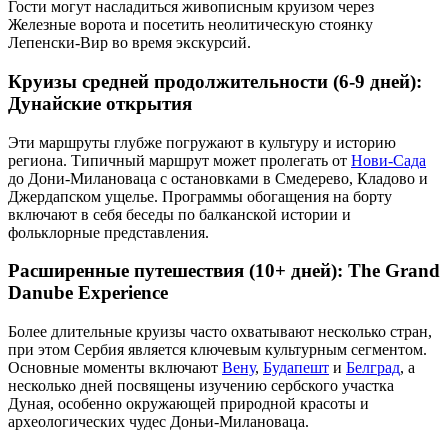
Гости могут насладиться живописным круизом через
Железные ворота и посетить неолитическую стоянку
Лепенски-Вир во время экскурсий.
Круизы средней продолжительности (6-9 дней):
Дунайские открытия
Эти маршруты глубже погружают в культуру и историю
региона. Типичный маршрут может пролегать от
Нови-Сада
до Дони-Милановаца с остановками в Смедерево, Кладово и
Джердапском ущелье. Программы обогащения на борту
включают в себя беседы по балканской истории и
фольклорные представления.
Расширенные путешествия (10+ дней): The Grand
Danube Experience
Более длительные круизы часто охватывают несколько стран,
при этом Сербия является ключевым культурным сегментом.
Основные моменты включают
Вену
,
Будапешт
и
Белград
, а
несколько дней посвящены изучению сербского участка
Дуная, особенно окружающей природной красоты и
археологических чудес Доньи-Милановаца.