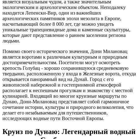
является визуальным чудом, а также значительным
экологическим и археологическим объектом. Неподалеку
находится Лепенски-Вир, один из важнейших
археологических памятников эпохи мезолита в Европе,
насчитывающий более 8 000 лет, где можно увидеть
уникальные трапециевидные дома и каменные скульптуры,
которые дают представление о раннем заселении региона
людьми.
Помимо своего исторического значения, Дони Милановац
является воротами к различным культурным и природным
достопримечательностям. Посетители могут осмотреть
крепость Голубац - хорошо сохранившуюся средневековую
твердыню, расположенную у входа в Железные ворота, откуда
открывается панорамный вид на Дунай. Город с его
живописной набережной и гостеприимной атмосферой
располагает к неспешным прогулкам и знакомству с местной
кулинарией. Входящий во многие круизные маршруты по
Дунаю, Дони-Милановац представляет собой гармоничное
сочетание истории, культуры и природного великолепия, что
делает его незабываемым для путешественников,
исследующих водные пути Восточной Европы.
Круиз по Дунаю: Легендарный водный