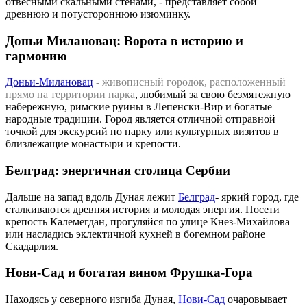
отвесными скальными стенами, - представляет собой
древнюю и потустороннюю изюминку.
Доньи Милановац: Ворота в историю и
гармонию
Доньи-Милановац
- живописный городок, расположенный
прямо на территории парка
, любимый за свою безмятежную
набережную, римские руины в Лепенски-Вир и богатые
народные традиции. Город является отличной отправной
точкой для экскурсий по парку или культурных визитов в
близлежащие монастыри и крепости.
Белград: энергичная столица Сербии
Дальше на запад вдоль Дуная лежит
Белград
- яркий город, где
сталкиваются древняя история и молодая энергия. Посети
крепость Калемегдан, прогуляйся по улице Кнез-Михайлова
или насладись эклектичной кухней в богемном районе
Скадарлия.
Нови-Сад и богатая вином Фрушка-Гора
Находясь у северного изгиба Дуная,
Нови-Сад
очаровывает