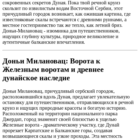
сокровенных секретов Дуная. Пока твой речной круиз
скользит по извилистым водам Восточной Сербии, этот
причудливый городок возникает, как ожившая картина, где
известняковые скалы встречаются с древними руинами, а
местное гостеприимство так же тепло, как летний бриз.
Доньи-Милановац - изюминка для путешественников,
ищущих глубину культуры, природное великолепие и
аутентичные балканские впечатления.
Доньи Милановац: Ворота к
Железным воротам и древнее
дунайское наследие
Доньи Милановац, причудливый сербский городок,
расположившийся вдоль Дуная, предлагает увлекательную
остановку для путешественников, отправляющихся в речной
круиз и ищущих природные красоты и богатую историю.
Расположенный на территории национального парка
Джердап, город знаменит своей близостью к ущелью
Железные ворота - драматическому участку, где Дунай
прорезает Карпатские и Балканские горы, создавая
возвышающиеся скалы и узкие проходы. Эта местность