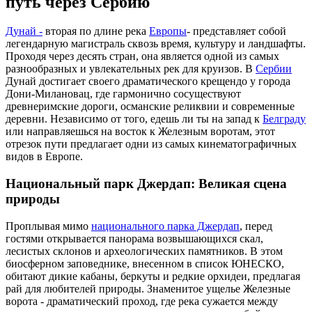
путь через Сербию
Дунай -
вторая по длине река
Европы
- представляет собой
легендарную магистраль сквозь время, культуру и ландшафты.
Проходя через десять стран, она является одной из самых
разнообразных и увлекательных рек для круизов. В
Сербии
Дунай достигает своего драматического крещендо у города
Дони-Милановац, где гармонично сосуществуют
древнеримские дороги, османские реликвии и современные
деревни. Независимо от того, едешь ли ты на запад к
Белграду
или направляешься на восток к Железным воротам, этот
отрезок пути предлагает одни из самых кинематографичных
видов в Европе.
Национальный парк Джердап: Великая сцена
природы
Проплывая мимо
национального парка Джердап
, перед
гостями открывается панорама возвышающихся скал,
лесистых склонов и археологических памятников. В этом
биосферном заповеднике, внесенном в список ЮНЕСКО,
обитают дикие кабаны, беркуты и редкие орхидеи, предлагая
рай для любителей природы. Знаменитое ущелье Железные
ворота - драматический проход, где река сужается между