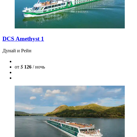
DCS Amethyst 1
Дунай и Рейн
от
$
126
/ ночь