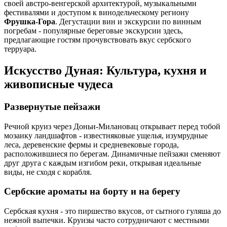
своей австро-венгерской архитектурой, музыкальными
фестивалями и доступом к винодельческому региону
Фрушка-Гора
. Дегустации вин и экскурсии по винным
погребам - популярные береговые экскурсии здесь,
предлагающие гостям прочувствовать вкус сербского
терруара.
Искусство Дуная: Культура, кухня и
живописные чудеса
Развернутые пейзажи
Речной круиз через Доньи-Милановац открывает перед тобой
мозаику ландшафтов - известняковые ущелья, изумрудные
леса, деревенские фермы и средневековые города,
расположившиеся по берегам. Динамичные пейзажи сменяют
друг друга с каждым изгибом реки, открывая идеальные
виды, не сходя с корабля.
Сербские ароматы на борту и на берегу
Сербская кухня - это пиршество вкусов, от сытного гуляша до
нежной выпечки. Круизы часто сотрудничают с местными