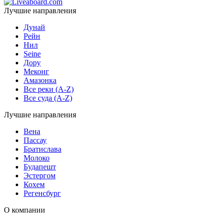
Лучшие направления
Дунай
Рейн
Нил
Seine
Дору
Меконг
Амазонка
Все реки (A-Z)
Все суда (A-Z)
Лучшие направления
Вена
Пассау
Братислава
Молоко
Будапешт
Эстергом
Кохем
Регенсбург
О компании