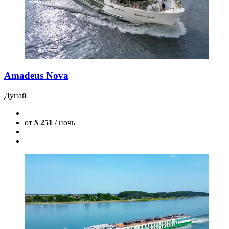
Amadeus Nova
Дунай
от
$
251
/ ночь