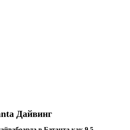
anta Дайвинг
айвабоарда в Батанта как 9,5