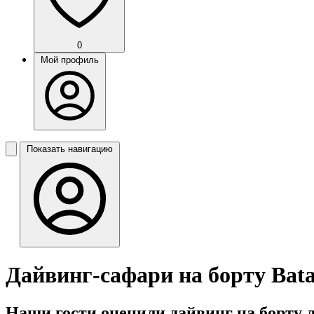
0
Мой профиль
Показать навигацию
Дайвинг-сафари на борту Bat
Наши гости оценили дайвинг на борту л