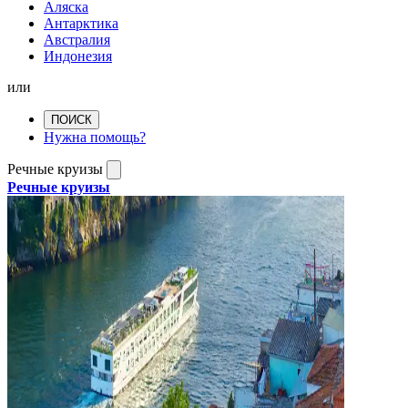
Аляска
Антарктика
Австралия
Индонезия
или
ПОИСК
Нужна помощь?
Речные круизы
Речные круизы