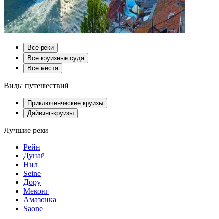
Все реки
Все круизные суда
Все места
Виды путешествий
Приключенческие круизы
Дайвинг-круизы
Лучшие реки
Рейн
Дунай
Нил
Seine
Дору
Меконг
Амазонка
Saone