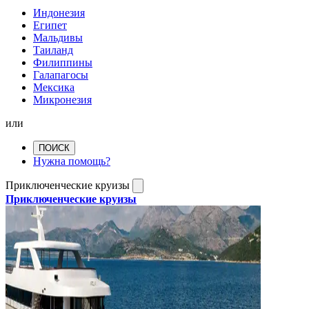
Индонезия
Египет
Мальдивы
Таиланд
Филиппины
Галапагосы
Мексика
Микронезия
или
ПОИСК
Нужна помощь?
Приключенческие круизы
Приключенческие круизы