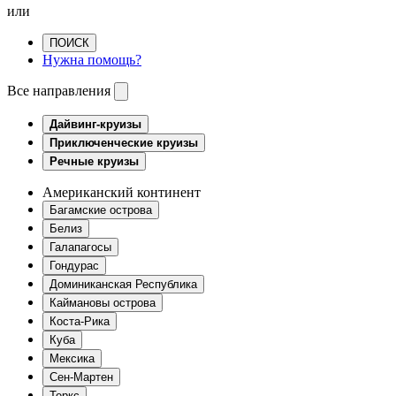
или
ПОИСК
Нужна помощь?
Все направления
Дайвинг-круизы
Приключенческие круизы
Речные круизы
Американский континент
Багамские острова
Белиз
Галапагосы
Гондурас
Доминиканская Республика
Каймановы острова
Коста-Рика
Куба
Мексика
Сен-Мартен
Теркс