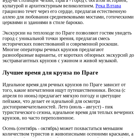
Будучи столицей Чехии, Прага - город с богатой историей,
культурой и архитектурным великолепием.
Река Влтава
грациозно течет через его сердце, предлагая естественную
аллею для любования средневековыми мостами, готическими
церквями и зданиями в стиле барокко.
Экскурсии на теплоходе по Праге позволяют гостям увидеть
город с уникальной точки зрения, предлагая смесь
исторических повествований и современной роскоши.
Многие операторы речных круизов предлагают
разнообразные варианты, от коротких обзорных экскурсий до
экстравагантных круизов с ужином и живой музыкой.
Лучшее время для круиза по Праге
Идеальное время для речных круизов по Праге зависит от
того, какие впечатления ищут путешественники. Весна (с
апреля по июнь) предлагает мягкую погоду и цветущие
пейзажи, что делает ее идеальной для осмотра
достопримечательностей. Лето (июль - август) - пик
туристического сезона, идеальное время для теплых вечерних
круизов, но часто переполненное.
Осень (сентябрь - октябрь) может похвастаться меньшим
количеством туристов и живописными осенними красками, а