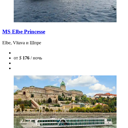
MS Elbe Princesse
Elbe, Vltava и Шпре
от
$
176
/ ночь