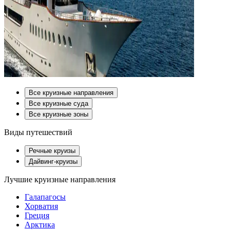
Все круизные направления
Все круизные суда
Все круизные зоны
Виды путешествий
Речные круизы
Дайвинг-круизы
Лучшие круизные направления
Галапагосы
Хорватия
Греция
Арктика