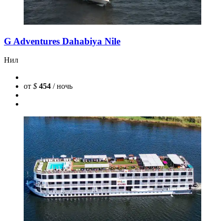
G Adventures Dahabiya Nile
Нил
от
$
454
/ ночь