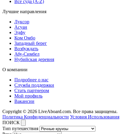
Все суда (A-Z)
Лучшие направления
Луксор
Асуан
Эдфу
Ком Омбо
Западный берег
Возбуждать
Абу-Симбел
Нубийская деревня
О компании
Подробнее о нас
Служба поддержки
Стать партнером
Мой профиль
Вакансии
Copyright © 2026 LiveAboard.com. Все права защищены.
Политика Конфиденциальности
Условия Использования
ПОИСК
Тип путешествия