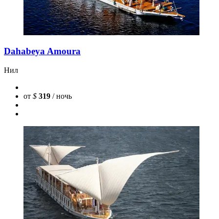
Dahabeya Amoura
Нил
от
$
319
/ ночь