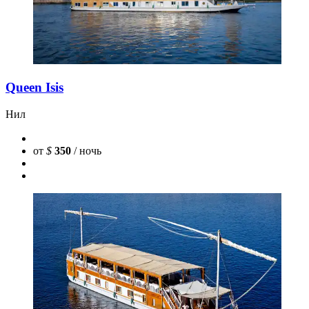
Queen Isis
Нил
от
$
350
/ ночь