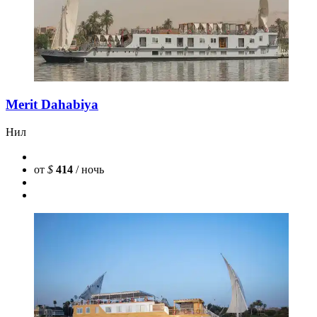
Merit Dahabiya
Нил
от
$
414
/ ночь