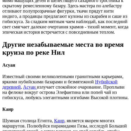
мимо машущих детей и шелестящего сахарного тростника к
скрытому ремесленному базару. Здесь мастера по алебастру
отливают полупрозрачные фигурки, ткачи прядут нити
индиго, а продавцы предлагают кулоны из скарабея и саше из
гибискуса. За сладким мятным чаем наблюдай, как последний
свет смягчает далекие очертания храмов - тихий момент, когда
эпическая история встречается с повседневным теплом.
Другие незабываемые места во время
круиза по реке Нил
Асуан
Известный своими великолепными гранитными карьерами,
яркими нубийскими базарами и безмятежной
Нубийской
деревней
,
Асуан
излучает спокойное очарование. Проплыви
на фелюке вокруг острова Элефантина или попей чай из
гибискуса, любуясь элегантными изгибами Высокой плотины.
Каир
Шумная столица Египта,
Каир
, является якорем многих
маршрутов. Полюбуйся пирамидами Гизы, исследуй Большой