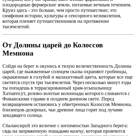
плодородные фермерские земли, питаемые вечным течением.
Круиз здесь - это больше, чем просто путешествие; это
симфония истории, культуры и сенсорного великолепия,
которая пленяет путешественников на протяжении
тысячелетий.
От Долины царей до Колоссов
Мемнона
Сойди на берег и окунись в тихую величественность Долины
царей, где выжженные солнцем скалы охраняют гробницы,
окрашенные в голубой и малахитовый цвета, которые все еще
светятся спустя три тысячелетия. Через несколько минут езды
ты попадешь в террасированный храм-усыпальницу
Хатшепсут, розово-золотые колоннады которого сливаются с
Фиванскими горами в позднем дневном свете. Перед
возвращением остановись у обветренных Колоссов Мемнона,
близнецов-дозорных, чьи древние лица горят под лучами
заходящего солнца.
Сбалансируй это величие с интимностью Западного берега:
сядь на запряженную лошадьми
калечу
, которая промчится