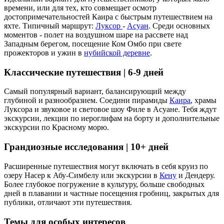
времени, или для тех, кто совмещает осмотр
достопримечательностей Каира с быстрым путешествием на
яхте. Типичный маршрут:
Луксор
-
Асуан
. Среди основных
моментов - полет на воздушном шаре на рассвете над
Западным берегом, посещение Ком Омбо при свете
прожекторов и ужин в
нубийской деревне
.
Классические путешествия | 6-9 дней
Самый популярный вариант, балансирующий между
глубиной и разнообразием. Соедини пирамиды
Каира
, храмы
Луксора и звуковое и световое шоу Филе в Асуане. Тебя ждут
экскурсии, лекции по иероглифам на борту и дополнительные
экскурсии по Красному морю.
Грандиозные исследования | 10+ дней
Расширенные путешествия могут включать в себя круиз по
озеру Насер к Абу-Симбелу или экскурсии в
Кену
и Дендеру.
Более глубокое погружение в культуру, больше свободных
дней в плавании и частные посещения гробниц, закрытых для
публики, отличают эти путешествия.
Темы для особых интересов