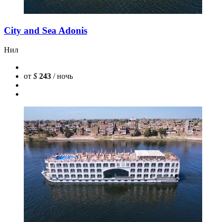
City and Sea Adonis
Нил
от
$
243
/ ночь