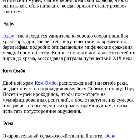
египетский музей, а затем вернись на свой корабль, чтобы
выпить коктейль на закате, когда горизонт станет розово-
золотым.
Эдфу
Эдфу
, где находится удивительно хорошо сохранившийся
храм Гора, приглашает тебя в путешествие во времени по
барельефам, подробно описывающим мифические сражения
между Гором и Сетом. Конные повозки доставляют гостей от
пирса до храма, воссоздавая ритуалы путешествий XIX века.
Ком Омбо
Двойной храм
Ком Омбо
, расположенный на изгибе реки,
воздает почести и крокодиловому богу Собеку, и старцу Гору.
Посети музей крокодилов, чтобы посмотреть на
мумифицированных рептилий, а после наступления сумерек
прогуляйся по освещенным прожекторами руинам, чтобы
испытать потусторонние ощущения.
Эсна
Очаровательный сельскохозяйственный центр,
Эсна