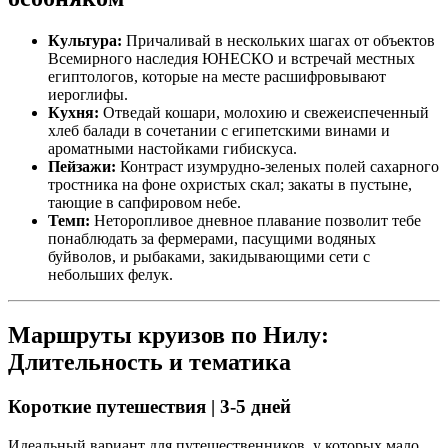
Культура:
Причаливай в нескольких шагах от объектов
Всемирного наследия ЮНЕСКО и встречай местных
египтологов, которые на месте расшифровывают
иероглифы.
Кухня:
Отведай кошари, молохию и свежеиспеченный
хлеб балади в сочетании с египетскими винами и
ароматными настойками гибискуса.
Пейзажи:
Контраст изумрудно-зеленых полей сахарного
тростника на фоне охристых скал; закаты в пустыне,
тающие в сапфировом небе.
Темп:
Неторопливое дневное плавание позволит тебе
понаблюдать за фермерами, пасущими водяных
буйволов, и рыбаками, закидывающими сети с
небольших фелук.
Маршруты круизов по Нилу:
Длительность и тематика
Короткие путешествия | 3-5 дней
Идеальный вариант для путешественников, у которых мало