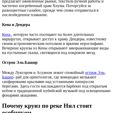
предлагает оживленные рынки, текстиль ручной работы и
частично погребенный храм Хнума. Поторгуйся за
разноцветные галабеи, прежде чем снова отправиться в
послеобеденное плавание.
Кена и Дендера
Кена
, которую часто посещают на более длительных
маршрутах, открывает доступ к храму Дендеры, известному
своим астрономическим потолком и яркими иероглифами.
Вечерние круизы из Кены открывают завораживающие виды
на пустынные скалы, светящиеся под покровом звезд.
Остров Эль-Башир
Между Луксором и Асуаном лежит спокойный
остров Эль-
Башир
- рай для орнитологов, где зимородки мелькают
сапфировыми крыльями над устланными папирусом
берегами. Здесь гости наслаждаются барбекю под открытым
небом и традиционной нубийской музыкой под освещенными
фонарями акациями.
Почему круиз по реке Нил стоит
особняком