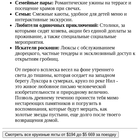
Семейные пары:
Романтические ужины на террасе и
посещение храмов при свечах.
Семьи:
Смежные каюты, удобное для детей меню и
интерактивные экскурсии.
Любители одиночных приключений:
Столики, за
которыми сидят хозяева, акции без единой доплаты за
проживание, а также специальные социальные
мероприятия.
Искатели роскоши:
Люксы с обслуживанием
дворецкого, частные тендеры и эксклюзивный доступ к
открытиям гробниц.
От первого всплеска весел на фоне утреннего
света до тишины, которая оседает на западном
берегу Луксора в сумерках, круиз по реке Нил -
это живое любовное письмо человеческой
изобретательности и природному величию.
Позволь древнему течению пронести тебя мимо
нестареющих памятников и погрузить в
воспоминания, которые будут мерцать, как
золотые звезды пустыни, еще долго после твоего
возвращения домой.
Смотреть все круизные яхты от $194 до $5 669 за поездку