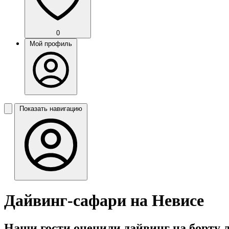
0
Мой профиль
Показать навигацию
Дайвинг-сафари на Невисе
Наши гости оценили дайвинг на борту л