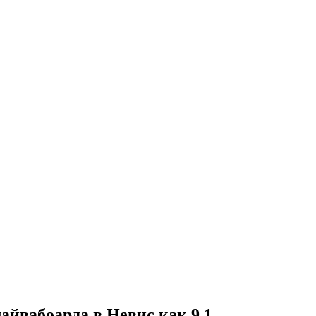
айвабоарда в Невис как 9,1