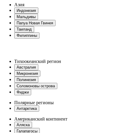
Азия
Индонезия
Мальдивы
Папуа Новая Гвинея
Таиланд
Филиппины
Тихоокеанский регион
Австралия
Микронезия
Полинезия
Соломоновы острова
Фиджи
Полярные регионы
Антарктика
Американский континент
Аляска
Галапагосы