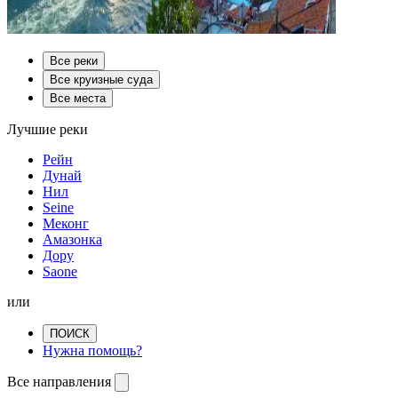
Все реки
Все круизные суда
Все места
Лучшие реки
Рейн
Дунай
Нил
Seine
Меконг
Амазонка
Дору
Saone
или
ПОИСК
Нужна помощь?
Все направления