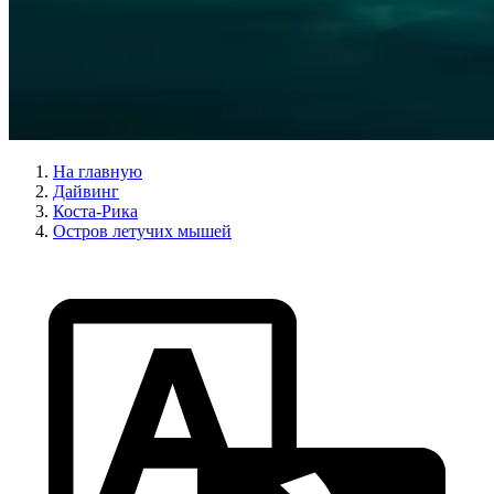
На главную
Дайвинг
Коста-Рика
Остров летучих мышей