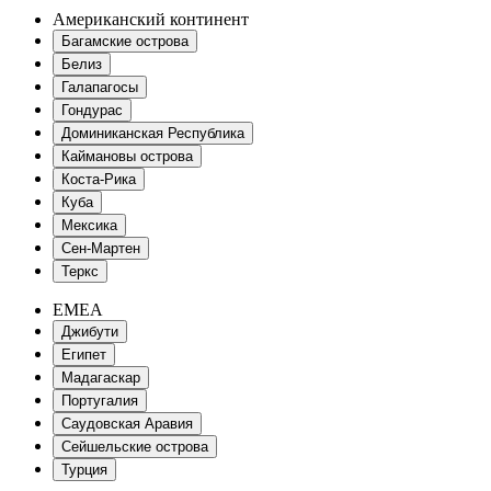
Американский континент
Багамские острова
Белиз
Галапагосы
Гондурас
Доминиканская Республика
Каймановы острова
Коста-Рика
Куба
Мексика
Сен-Мартен
Теркс
EMEA
Джибути
Египет
Мадагаскар
Португалия
Саудовская Аравия
Сейшельские острова
Турция