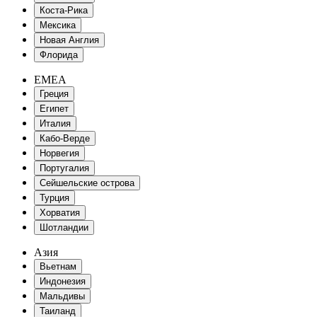
Коста-Рика
Мексика
Новая Англия
Флорида
EMEA
Греция
Египет
Италия
Кабо-Верде
Норвегия
Португалия
Сейшельские острова
Турция
Хорватия
Шотландии
Азия
Вьетнам
Индонезия
Мальдивы
Таиланд