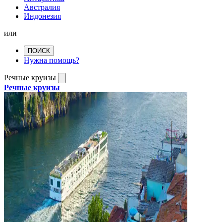
Австралия
Индонезия
или
ПОИСК
Нужна помощь?
Речные круизы
Речные круизы