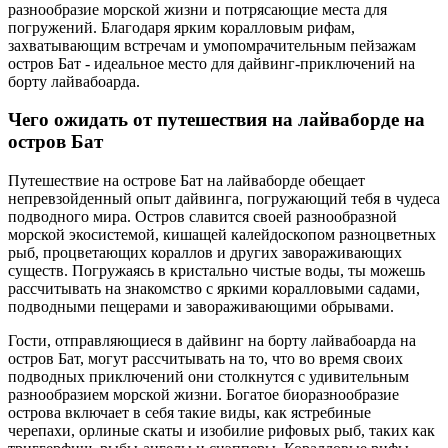
разнообразие морской жизни и потрясающие места для
погружений. Благодаря ярким коралловым рифам,
захватывающим встречам и умопомрачительным пейзажам
остров Бат - идеальное место для дайвинг-приключений на
борту лайвабоарда.
Чего ожидать от путешествия на лайваборде на
остров Бат
Путешествие на острове Бат на лайваборде обещает
непревзойденный опыт дайвинга, погружающий тебя в чудеса
подводного мира. Остров славится своей разнообразной
морской экосистемой, кишащей калейдоскопом разноцветных
рыб, процветающих кораллов и других завораживающих
существ. Погружаясь в кристально чистые воды, ты можешь
рассчитывать на знакомство с яркими коралловыми садами,
подводными пещерами и завораживающими обрывами.
Гости, отправляющиеся в дайвинг на борту лайвабоарда на
остров Бат, могут рассчитывать на то, что во время своих
подводных приключений они столкнутся с удивительным
разнообразием морской жизни. Богатое биоразнообразие
острова включает в себя такие виды, как ястребиные
черепахи, орлиные скаты и изобилие рифовых рыб, таких как