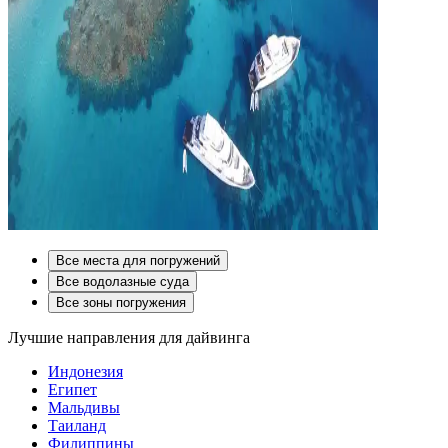
Все места для погружений
Все водолазные суда
Все зоны погружения
Лучшие направления для дайвинга
Индонезия
Египет
Мальдивы
Таиланд
Филиппины