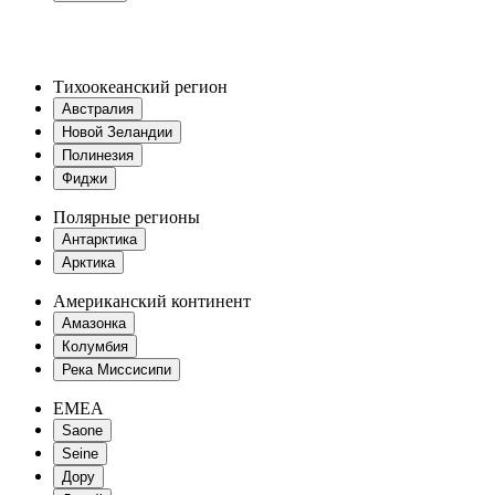
Тихоокеанский регион
Австралия
Новой Зеландии
Полинезия
Фиджи
Полярные регионы
Антарктика
Арктика
Американский континент
Амазонка
Колумбия
Река Миссисипи
EMEA
Saone
Seine
Дору