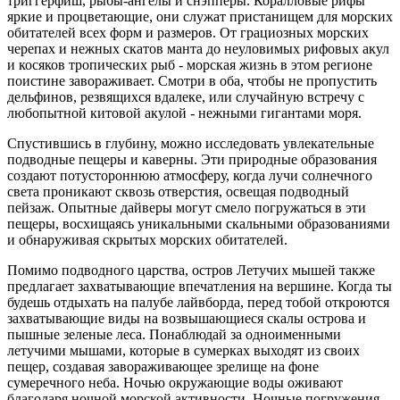
триггерфиш, рыбы-ангелы и снэпперы. Коралловые рифы
яркие и процветающие, они служат пристанищем для морских
обитателей всех форм и размеров. От грациозных морских
черепах и нежных скатов манта до неуловимых рифовых акул
и косяков тропических рыб - морская жизнь в этом регионе
поистине завораживает. Смотри в оба, чтобы не пропустить
дельфинов, резвящихся вдалеке, или случайную встречу с
любопытной китовой акулой - нежными гигантами моря.
Спустившись в глубину, можно исследовать увлекательные
подводные пещеры и каверны. Эти природные образования
создают потустороннюю атмосферу, когда лучи солнечного
света проникают сквозь отверстия, освещая подводный
пейзаж. Опытные дайверы могут смело погружаться в эти
пещеры, восхищаясь уникальными скальными образованиями
и обнаруживая скрытых морских обитателей.
Помимо подводного царства, остров Летучих мышей также
предлагает захватывающие впечатления на вершине. Когда ты
будешь отдыхать на палубе лайвборда, перед тобой откроются
захватывающие виды на возвышающиеся скалы острова и
пышные зеленые леса. Понаблюдай за одноименными
летучими мышами, которые в сумерках выходят из своих
пещер, создавая завораживающее зрелище на фоне
сумеречного неба. Ночью окружающие воды оживают
благодаря ночной морской активности. Ночные погружения