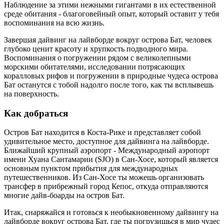
Наблюдение за этими нежными гигантами в их естественной
среде обитания - благоговейный опыт, который оставит у тебя
воспоминания на всю жизнь.
Завершая дайвинг на лайвборде вокруг острова Бат, человек
глубоко ценит красоту и хрупкость подводного мира.
Воспоминания о погружении рядом с великолепными
морскими обитателями, исследовании потрясающих
коралловых рифов и погружении в природные чудеса острова
Бат останутся с тобой надолго после того, как ты всплывешь
на поверхность.
Как добраться
Остров Бат находится в Коста-Рике и представляет собой
удивительное место, доступное для дайвинга на лайвборде.
Ближайший крупный аэропорт - Международный аэропорт
имени Хуана Сантамарии (SJO) в Сан-Хосе, который является
основным пунктом прибытия для международных
путешественников. Из Сан-Хосе ты можешь организовать
трансфер в прибрежный город Кепос, откуда отправляются
многие дайв-боарды на остров Бат.
Итак, снаряжайся и готовься к необыкновенному дайвингу на
лайвборде вокруг острова Бат, где ты погрузишься в мир чудес