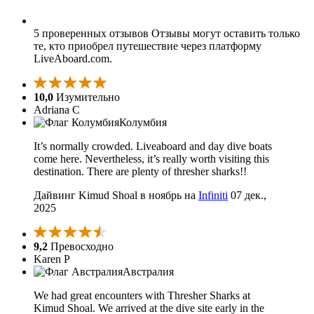
5 проверенных отзывов
Отзывы могут оставить только
те, кто приобрел путешествие через платформу
LiveAboard.com.
10,0
Изумительно
Adriana C
Колумбия
It’s normally crowded. Liveaboard and day dive boats
come here. Nevertheless, it’s really worth visiting this
destination. There are plenty of thresher sharks!!
Дайвинг Kimud Shoal в ноябрь на
Infiniti
07 дек.,
2025
9,2
Превосходно
Karen P
Австралия
We had great encounters with Thresher Sharks at
Kimud Shoal. We arrived at the dive site early in the