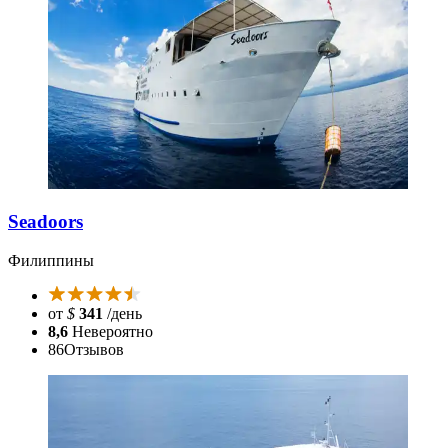
Seadoors
Филиппины
от
$
341
/день
8,6
Невероятно
86
Отзывов