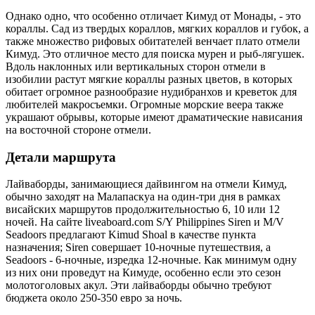
Однако одно, что особенно отличает Кимуд от Монады, - это
кораллы. Сад из твердых кораллов, мягких кораллов и губок, а
также множество рифовых обитателей венчает плато отмели
Кимуд. Это отличное место для поиска мурен и рыб-лягушек.
Вдоль наклонных или вертикальных сторон отмели в
изобилии растут мягкие кораллы разных цветов, в которых
обитает огромное разнообразие нудибранхов и креветок для
любителей макросъемки. Огромные морские веера также
украшают обрывы, которые имеют драматические нависания
на восточной стороне отмели.
Детали маршрута
Лайваборды, занимающиеся дайвингом на отмели Кимуд,
обычно заходят на Малапаскуа на один-три дня в рамках
висайских маршрутов продолжительностью 6, 10 или 12
ночей. На сайте liveaboard.com S/Y Philippines Siren и M/V
Seadoors предлагают Kimud Shoal в качестве пункта
назначения; Siren совершает 10-ночные путешествия, а
Seadoors - 6-ночные, изредка 12-ночные. Как минимум одну
из них они проведут на Кимуде, особенно если это сезон
молотоголовых акул. Эти лайваборды обычно требуют
бюджета около 250-350 евро за ночь.