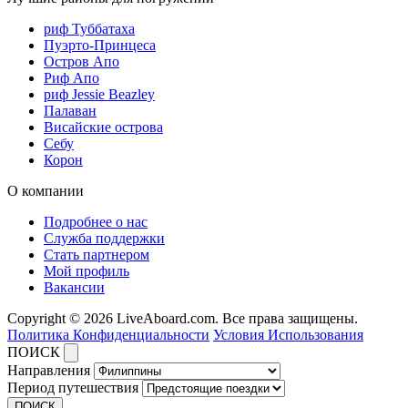
риф Туббатаха
Пуэрто-Принцеса
Остров Апо
Риф Апо
риф Jessie Beazley
Палаван
Висайские острова
Себу
Корон
О компании
Подробнее о нас
Служба поддержки
Стать партнером
Мой профиль
Вакансии
Copyright © 2026 LiveAboard.com. Все права защищены.
Политика Конфиденциальности
Условия Использования
ПОИСК
Направления
Период путешествия
ПОИСК