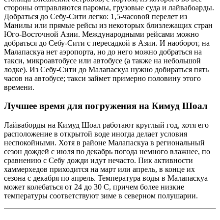
стороны отправляются паромы, грузовые суда и лайвабоарды.
Добраться до Себу-Сити легко: 1,5-часовой перелет из
Манилы или прямые рейсы из некоторых близлежащих стран
Юго-Восточной Азии. Международными рейсами можно
добраться до Себу-Сити с пересадкой в Азии. И наоборот, на
Малапаскуа нет аэропорта, но до него можно добраться на
такси, микроавтобусе или автобусе (а также на небольшой
лодке). Из Себу-Сити до Малапаскуа нужно добираться пять
часов на автобусе; такси займет примерно половину этого
времени.
Лучшее время для погружения на Кимуд Шоал
Лайваборды на Кимуд Шоал работают круглый год, хотя его
расположение в открытой воде иногда делает условия
неспокойными. Хотя в районе Малапаскуа в региональный
сезон дождей с июля по декабрь погода немного влажнее, по
сравнению с Себу дожди идут нечасто. Пик активности
хаммерхедов приходится на март или апрель, в конце их
сезона с декабря по апрель. Температура воды в Малапаскуа
может колебаться от 24 до 30 С, причем более низкие
температуры соответствуют зиме в северном полушарии.