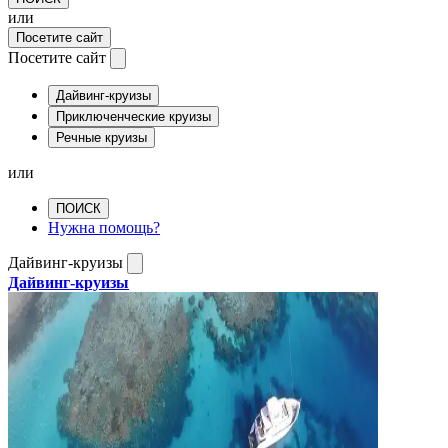
или
Посетите сайт
Посетите сайт
Дайвинг-круизы
Приключенческие круизы
Речные круизы
или
ПОИСК
Нужна помощь?
Дайвинг-круизы
Дайвинг-круизы