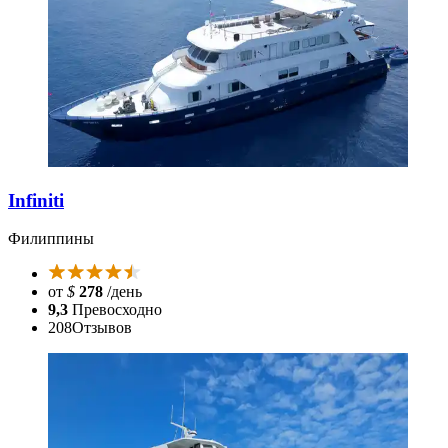
Infiniti
Филиппины
от
$
278
/день
9,3
Превосходно
208
Отзывов