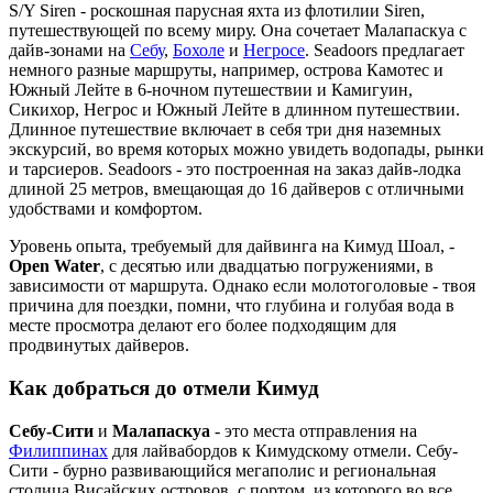
S/Y Siren - роскошная парусная яхта из флотилии Siren,
путешествующей по всему миру. Она сочетает Малапаскуа с
дайв-зонами на
Себу
,
Бохоле
и
Негросе
. Seadoors предлагает
немного разные маршруты, например, острова Камотес и
Южный Лейте в 6-ночном путешествии и Камигуин,
Сикихор, Негрос и Южный Лейте в длинном путешествии.
Длинное путешествие включает в себя три дня наземных
экскурсий, во время которых можно увидеть водопады, рынки
и тарсиеров. Seadoors - это построенная на заказ дайв-лодка
длиной 25 метров, вмещающая до 16 дайверов с отличными
удобствами и комфортом.
Уровень опыта, требуемый для дайвинга на Кимуд Шоал, -
Open Water
, с десятью или двадцатью погружениями, в
зависимости от маршрута. Однако если молотоголовые - твоя
причина для поездки, помни, что глубина и голубая вода в
месте просмотра делают его более подходящим для
продвинутых дайверов.
Как добраться до отмели Кимуд
Себу-Сити
и
Малапаскуа
- это места отправления на
Филиппинах
для лайвабордов к Кимудскому отмели. Себу-
Сити - бурно развивающийся мегаполис и региональная
столица Висайских островов, с портом, из которого во все