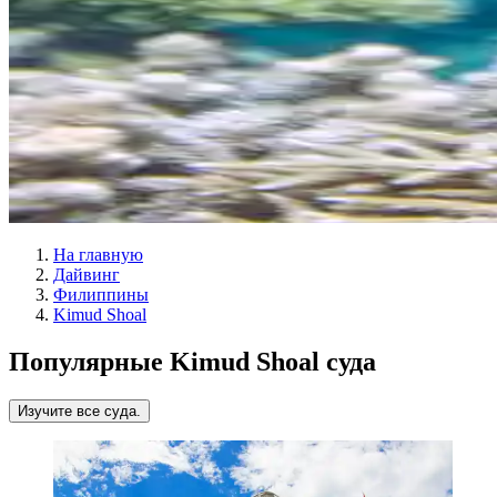
На главную
Дайвинг
Филиппины
Kimud Shoal
Популярные Kimud Shoal суда
Изучите все суда.