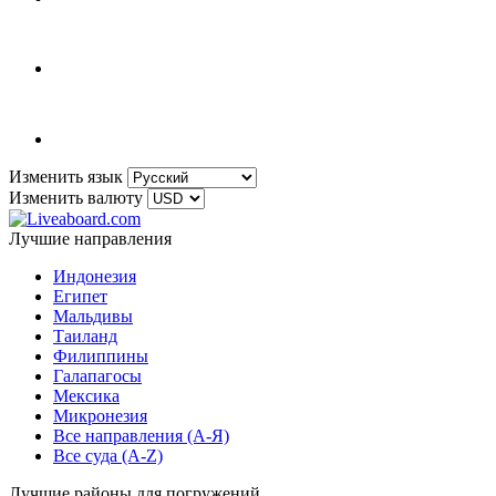
Изменить язык
Изменить валюту
Лучшие направления
Индонезия
Египет
Мальдивы
Таиланд
Филиппины
Галапагосы
Мексика
Микронезия
Все направления (A-Я)
Все суда (A-Z)
Лучшие районы для погружений