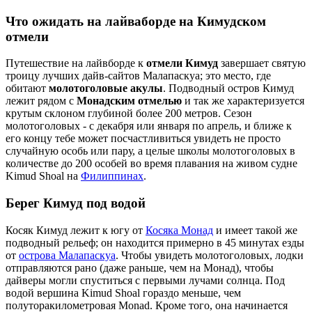
Что ожидать на лайваборде на Кимудском
отмели
Путешествие на лайвборде к
отмели Кимуд
завершает святую
троицу лучших дайв-сайтов Малапаскуа; это место, где
обитают
молотоголовые акулы
. Подводный остров Кимуд
лежит рядом с
Монадским отмелью
и так же характеризуется
крутым склоном глубиной более 200 метров. Сезон
молотоголовых - с декабря или января по апрель, и ближе к
его концу тебе может посчастливиться увидеть не просто
случайную особь или пару, а целые школы молотоголовых в
количестве до 200 особей во время плавания на живом судне
Kimud Shoal на
Филиппинах
.
Берег Кимуд под водой
Косяк Кимуд лежит к югу от
Косяка Монад
и имеет такой же
подводный рельеф; он находится примерно в 45 минутах езды
от
острова Малапаскуа
. Чтобы увидеть молотоголовых, лодки
отправляются рано (даже раньше, чем на Монад), чтобы
дайверы могли спуститься с первыми лучами солнца. Под
водой вершина Kimud Shoal гораздо меньше, чем
полуторакилометровая Monad. Кроме того, она начинается