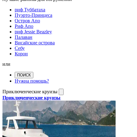
риф Туббатаха
Пуэрто-Принцеса
Остров Апо
Риф Апо
риф Jessie Beazley
Палаван
Висайские острова
Себу
Корон
или
ПОИСК
Нужна помощь?
Приключенческие круизы
Приключенческие круизы