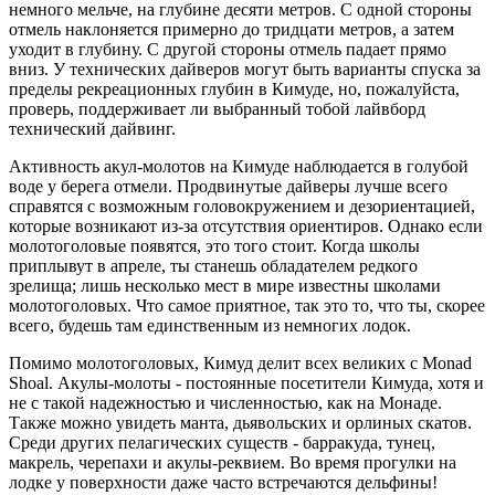
немного мельче, на глубине десяти метров. С одной стороны
отмель наклоняется примерно до тридцати метров, а затем
уходит в глубину. С другой стороны отмель падает прямо
вниз. У технических дайверов могут быть варианты спуска за
пределы рекреационных глубин в Кимуде, но, пожалуйста,
проверь, поддерживает ли выбранный тобой лайвборд
технический дайвинг.
Активность акул-молотов на Кимуде наблюдается в голубой
воде у берега отмели. Продвинутые дайверы лучше всего
справятся с возможным головокружением и дезориентацией,
которые возникают из-за отсутствия ориентиров. Однако если
молотоголовые появятся, это того стоит. Когда школы
приплывут в апреле, ты станешь обладателем редкого
зрелища; лишь несколько мест в мире известны школами
молотоголовых. Что самое приятное, так это то, что ты, скорее
всего, будешь там единственным из немногих лодок.
Помимо молотоголовых, Кимуд делит всех великих с Monad
Shoal. Акулы-молоты - постоянные посетители Кимуда, хотя и
не с такой надежностью и численностью, как на Монаде.
Также можно увидеть манта, дьявольских и орлиных скатов.
Среди других пелагических существ - барракуда, тунец,
макрель, черепахи и акулы-реквием. Во время прогулки на
лодке у поверхности даже часто встречаются дельфины!