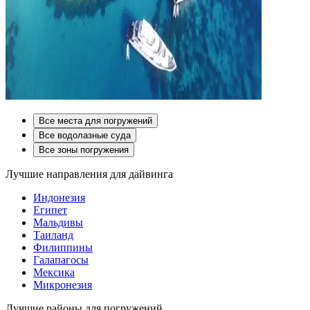
Все места для погружений
Все водолазные суда
Все зоны погружения
Лучшие направления для дайвинга
Индонезия
Египет
Мальдивы
Таиланд
Филиппины
Галапагосы
Мексика
Микронезия
Лучшие районы для погружений