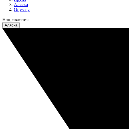
Аляска
Odyssey
Направления
Аляска