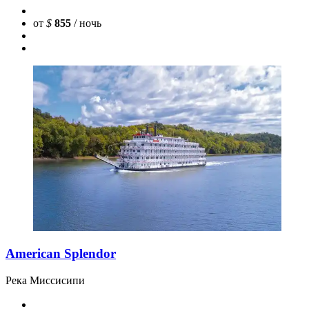
от
$
855
/ ночь
American Splendor
Река Миссисипи