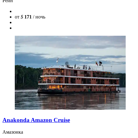
Рейн
от
$
171
/ ночь
Anakonda Amazon Cruise
Амазонка