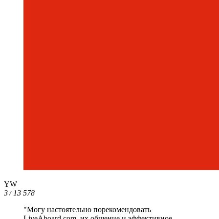
YW
3
13 578
/
"Могу настоятельно порекомендовать
LiveAboard.com, их общение и эффективное