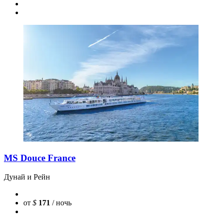
MS Douce France
Дунай и Рейн
от
$
171
/ ночь