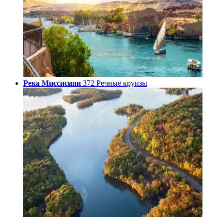
Река Миссисипи
372 Речные круизы