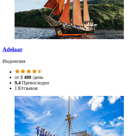
Adelaar
Индонезия
от
$
480
/день
9,4
Превосходно
13
Отзывов