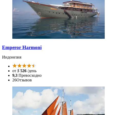
Emperor Harmoni
Индонезия
от
$
526
/день
9,3
Превосходно
26
Отзывов