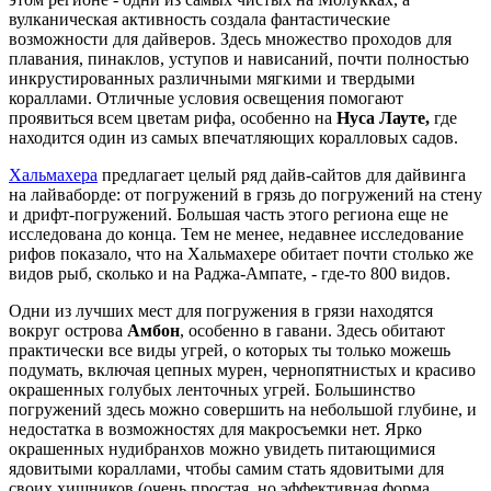
вулканическая активность создала фантастические
возможности для дайверов. Здесь множество проходов для
плавания, пинаклов, уступов и нависаний, почти полностью
инкрустированных различными мягкими и твердыми
кораллами. Отличные условия освещения помогают
проявиться всем цветам рифа, особенно на
Нуса Лауте,
где
находится один из самых впечатляющих коралловых садов.
Хальмахера
предлагает целый ряд дайв-сайтов для дайвинга
на лайваборде: от погружений в грязь до погружений на стену
и дрифт-погружений. Большая часть этого региона еще не
исследована до конца. Тем не менее, недавнее исследование
рифов показало, что на Хальмахере обитает почти столько же
видов рыб, сколько и на Раджа-Ампате, - где-то 800 видов.
Одни из лучших мест для погружения в грязи находятся
вокруг острова
Амбон
, особенно в гавани. Здесь обитают
практически все виды угрей, о которых ты только можешь
подумать, включая цепных мурен, чернопятнистых и красиво
окрашенных голубых ленточных угрей. Большинство
погружений здесь можно совершить на небольшой глубине, и
недостатка в возможностях для макросъемки нет. Ярко
окрашенных нудибранхов можно увидеть питающимися
ядовитыми кораллами, чтобы самим стать ядовитыми для
своих хищников (очень простая, но эффективная форма