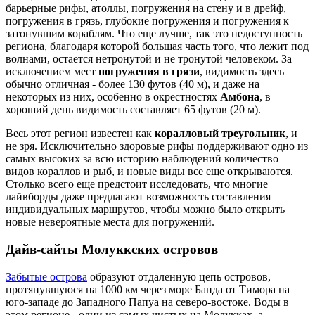
барьерные рифы, атоллы, погружения на стену и в дрейф,
погружения в грязь, глубокие погружения и погружения к
затонувшим кораблям. Что еще лучше, так это недоступность
региона, благодаря которой большая часть того, что лежит под
волнами, остается нетронутой и не тронутой человеком. За
исключением мест
погружения в грязи
, видимость здесь
обычно отличная - более 130 футов (40 м), и даже на
некоторых из них, особенно в окрестностях
Амбона
, в
хороший день видимость составляет 65 футов (20 м).
Весь этот регион известен как
коралловый треугольник
, и
не зря. Исключительно здоровые рифы поддерживают одно из
самых высоких за всю историю наблюдений количество
видов кораллов и рыб, и новые виды все еще открываются.
Столько всего еще предстоит исследовать, что многие
лайвборды даже предлагают возможность составления
индивидуальных маршрутов, чтобы можно было открыть
новые невероятные места для погружений.
Дайв-сайты Молуккских островов
Забытые острова
образуют отдаленную цепь островов,
протянувшуюся на 1000 км через море Банда от Тимора на
юго-западе до Западного Папуа на северо-востоке. Воды в
этом регионе - одни из самых чистых на Молукках, а