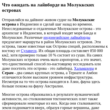
Что ожидать на лайвборде на Молуккских
островах
Отправляйся на дайвинг-живом судне на
Молуккские
острова
в Индонезии и сделай шаг назад во времени.
Неисследованные и отдаленные Молуккские острова - это
архипелаг в Индонезии, в который входят моря Банда и
Молуккское. Различные
индонезийские лайваборды
предлагают маршруты в район Молуккских островов. Эти
острова, также известные как Острова специй, расположены к
востоку от
Сулавеси
. Их общая площадь составляет 850 000
км2, хотя примерно только 10 % состоит из суши. На самих
Молуккских островах очень мало аэропортов, а это значит,
что единственный способ по-настоящему исследовать или
даже посетить эти острова - это лайвборд.
Хальмахера
и
Серам
- два самых крупных острова, а Тернате и Амбон
отличаются более высоким уровнем инфраструктуры.
Несмотря на то что острова находятся в Азии, фауна здесь
больше похожа на фауну Австралии.
Многие острова образовались в результате вулканической
активности, но столкновения тектонических плит также
сформировали некоторые из них. Когда они сталкиваются,
земля поднимается вверх, образуя горные вершины, даже