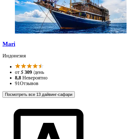
Mari
Индонезия
от
$
309
/день
8,8
Невероятно
91
Отзывов
Посмотреть все 13 дайвинг-сафари