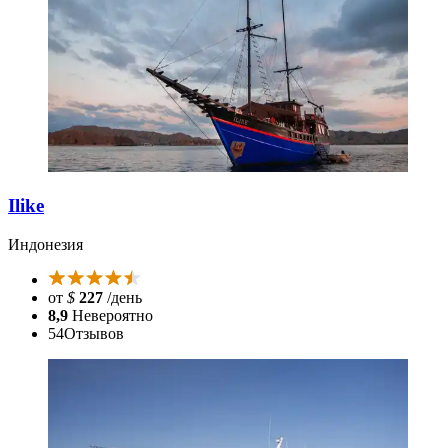
Ilike
Индонезия
от
$
227
/день
8,9
Невероятно
54
Отзывов