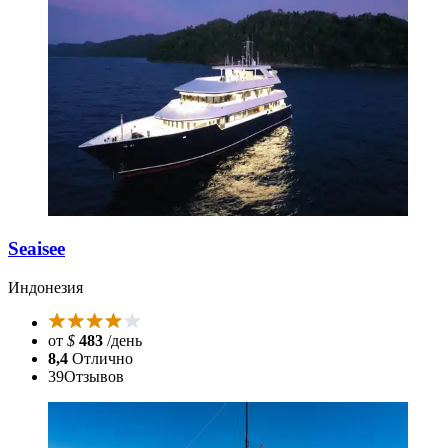
Seaisee
Индонезия
от
$
483
/день
8,4
Отлично
39
Отзывов