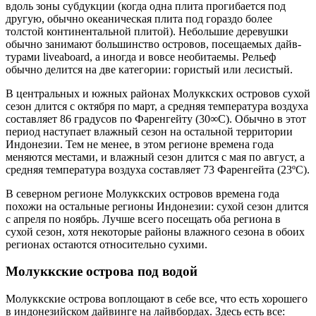
вдоль зоны субдукции (когда одна плита прогибается под
другую, обычно океаническая плита под гораздо более
толстой континентальной плитой). Небольшие деревушки
обычно занимают большинство островов, посещаемых дайв-
турами liveaboard, а иногда и вовсе необитаемы. Рельеф
обычно делится на две категории: гористый или лесистый.
В центральных и южных районах Молуккских островов сухой
сезон длится с октября по март, а средняя температура воздуха
составляет 86 градусов по Фаренгейту (30∞C). Обычно в этот
период наступает влажный сезон на остальной территории
Индонезии. Тем не менее, в этом регионе времена года
меняются местами, и влажный сезон длится с мая по август, а
средняя температура воздуха составляет 73 Фаренгейта (23ºC).
В северном регионе Молуккских островов времена года
похожи на остальные регионы Индонезии: сухой сезон длится
с апреля по ноябрь. Лучше всего посещать оба региона в
сухой сезон, хотя некоторые районы влажного сезона в обоих
регионах остаются относительно сухими.
Молуккские острова под водой
Молуккские острова воплощают в себе все, что есть хорошего
в индонезийском дайвинге на лайвбордах. Здесь есть все: