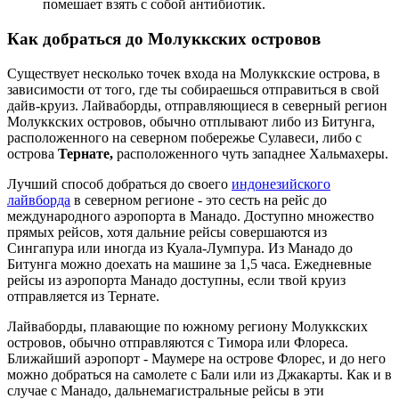
помешает взять с собой антибиотик.
Как добраться до Молуккских островов
Существует несколько точек входа на Молуккские острова, в
зависимости от того, где ты собираешься отправиться в свой
дайв-круиз. Лайваборды, отправляющиеся в северный регион
Молуккских островов, обычно отплывают либо из Битунга,
расположенного на северном побережье Сулавеси, либо с
острова
Тернате,
расположенного чуть западнее Хальмахеры.
Лучший способ добраться до своего
индонезийского
лайвборда
в северном регионе - это сесть на рейс до
международного аэропорта в Манадо. Доступно множество
прямых рейсов, хотя дальние рейсы совершаются из
Сингапура или иногда из Куала-Лумпура. Из Манадо до
Битунга можно доехать на машине за 1,5 часа. Ежедневные
рейсы из аэропорта Манадо доступны, если твой круиз
отправляется из Тернате.
Лайваборды, плавающие по южному региону Молуккских
островов, обычно отправляются с Тимора или Флореса.
Ближайший аэропорт - Маумере на острове Флорес, и до него
можно добраться на самолете с Бали или из Джакарты. Как и в
случае с Манадо, дальнемагистральные рейсы в эти