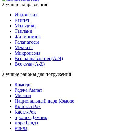
Лучшие направления
Индонезия
Египет
Мальдивы
Таиланд
Филиппины
Галапагосы
Мексика
Микронезия
Все направления (A-Я)
Все суда (A-Z)
Лучшие районы для погружений
Комодо
Раджа Ампат
Мисоол
Национальный парк Комодо
Кристал Рок
Кастл-Рок
пролив Дампир
море Банда
Ринча