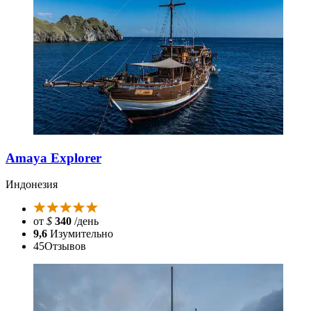
Amaya Explorer
Индонезия
от
$
340
/день
9,6
Изумительно
45
Отзывов