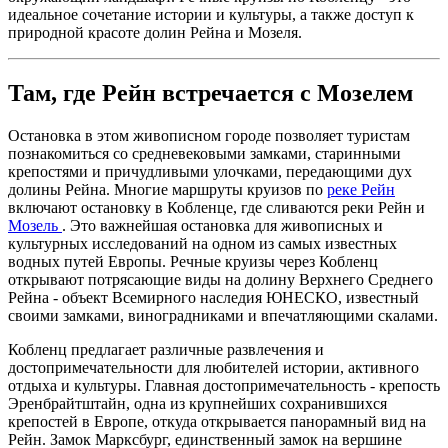
идеальное сочетание истории и культуры, а также доступ к
природной красоте долин Рейна и Мозеля.
Там, где Рейн встречается с Мозелем
Остановка в этом живописном городе позволяет туристам
познакомиться со средневековыми замками, старинными
крепостями и причудливыми улочками, передающими дух
долины Рейна. Многие маршруты круизов по
реке Рейн
включают остановку в Кобленце, где сливаются реки Рейн и
Мозель
. Это важнейшая остановка для живописных и
культурных исследований на одном из самых известных
водных путей Европы. Речные круизы через Кобленц
открывают потрясающие виды на долину Верхнего Среднего
Рейна - объект Всемирного наследия ЮНЕСКО, известный
своими замками, виноградниками и впечатляющими скалами.
Кобленц предлагает различные развлечения и
достопримечательности для любителей истории, активного
отдыха и культуры. Главная достопримечательность - крепость
Эренбрайтштайн, одна из крупнейших сохранившихся
крепостей в Европе, откуда открывается панорамный вид на
Рейн. Замок Марксбург, единственный замок на вершине