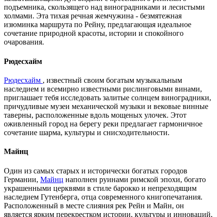
подъемника, скользящего над виноградниками и лесистыми
холмами. Эта тихая речная жемчужина - безмятежная
изюминка маршрута по Рейну, предлагающая идеальное
сочетание природной красоты, истории и спокойного
очарования.
Рюдесхайм
Рюдесхайм
, известный своим богатым музыкальным
наследием и всемирно известными рислинговыми винами,
приглашает тебя исследовать залитые солнцем виноградники,
причудливые музеи механической музыки и вековые винные
таверны, расположенные вдоль мощеных улочек. Этот
оживленный город на берегу реки предлагает гармоничное
сочетание шарма, культуры и снисходительности.
Майнц
Один из самых старых и исторически богатых городов
Германии,
Майнц
наполнен руинами римской эпохи, богато
украшенными церквями в стиле барокко и непреходящим
наследием Гутенберга, отца современного книгопечатания.
Расположенный в месте слияния рек Рейн и Майн, он
является ярким перекрестком истории, культуры и инноваций,