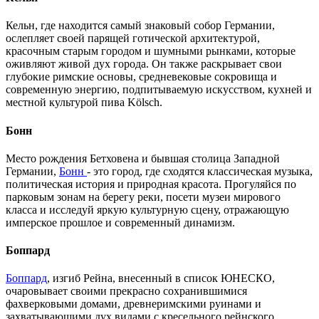
Кельн, где находится самый знаковый собор Германии,
ослепляет своей парящей готической архитектурой,
красочным старым городом и шумными рынками, которые
оживляют живой дух города. Он также раскрывает свои
глубокие римские основы, средневековые сокровища и
современную энергию, подпитываемую искусством, кухней и
местной культурой пива Kölsch.
Бонн
Место рождения Бетховена и бывшая столица Западной
Германии,
Бонн
- это город, где сходятся классическая музыка,
политическая история и природная красота. Прогуляйся по
парковым зонам на берегу реки, посети музеи мирового
класса и исследуй яркую культурную сцену, отражающую
имперское прошлое и современный динамизм.
Боппард
Боппард
, изгиб Рейна, внесенный в список ЮНЕСКО,
очаровывает своими прекрасно сохранившимися
фахверковыми домами, древнеримскими руинами и
захватывающими дух видами с кресельного рейнского