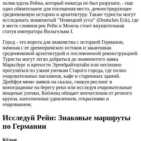
холма вдоль Рейна, который никогда не был разрушен, - еще
одно обязательное для посещения место, демонстрирующее
средневековую историю и архитектуру. Также туристы могут
исследовать знаменитый "Немецкий угол" (Deutsches Eck), где
в месте слияния рек Рейн и Мозель стоит внушительная
статуя императора Вильгельма I.
Город - это ворота для знакомства с историей Германии,
начиная с ее древнеримских истоков и заканчивая
средневековой архитектурой и послевоенной реконструкцией.
Туристы могут легко добраться до знаменитого замка
Марксбург и крепости Эренбрайтштайн или неспешно
прогуляться по узким улочкам Старого города, где полно
очаровательных магазинов, кафе и старинных зданий.
Дрейфуя мимо замков на скалах, смакуя рислинг в
винограднике на берегу реки или исследуя очаровательные
мощеные улочки, Кобленц обещает впечатления от речного
круиза, наполненные удивлением, открытиями и
очарованием.
Исследуй Рейн: Знаковые маршруты
по Германии
Кёльн