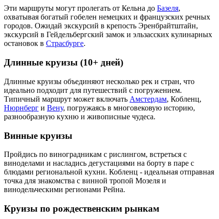
Эти маршруты могут пролегать от Кельна до
Базеля
,
охватывая богатый гобелен немецких и французских речных
городов. Ожидай экскурсий в крепость Эренбрайтштайн,
экскурсий в Гейдельбергский замок и эльзасских кулинарных
остановок в
Страсбурге
.
Длинные круизы (10+ дней)
Длинные круизы объединяют несколько рек и стран, что
идеально подходит для путешествий с погружением.
Типичный маршрут может включать
Амстердам
, Кобленц,
Нюрнберг
и
Вену
, погружаясь в многовековую историю,
разнообразную кухню и живописные чудеса.
Винные круизы
Пройдись по виноградникам с рислингом, встреться с
виноделами и насладись дегустациями на борту в паре с
блюдами региональной кухни. Кобленц - идеальная отправная
точка для знакомства с винной тропой Мозеля и
винодельческими регионами Рейна.
Круизы по рождественским рынкам