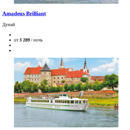
Amadeus Brilliant
Дунай
от
$
289
/ ночь