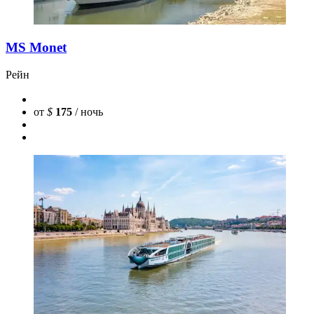
MS Monet
Рейн
от
$
175
/ ночь