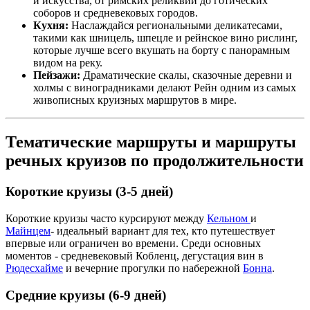
и искусства, от римских реликвий до готических
соборов и средневековых городов.
Кухня:
Наслаждайся региональными деликатесами,
такими как шницель, шпецле и рейнское вино рислинг,
которые лучше всего вкушать на борту с панорамным
видом на реку.
Пейзажи:
Драматические скалы, сказочные деревни и
холмы с виноградниками делают Рейн одним из самых
живописных круизных маршрутов в мире.
Тематические маршруты и маршруты
речных круизов по продолжительности
Короткие круизы (3-5 дней)
Короткие круизы часто курсируют между
Кельном
и
Майнцем
- идеальный вариант для тех, кто путешествует
впервые или ограничен во времени. Среди основных
моментов - средневековый Кобленц, дегустация вин в
Рюдесхайме
и вечерние прогулки по набережной
Бонна
.
Средние круизы (6-9 дней)