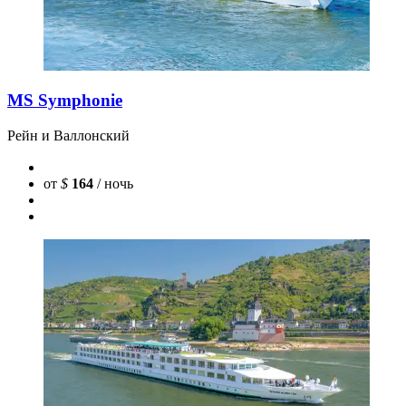
MS Symphonie
Рейн и Валлонский
от
$
164
/ ночь