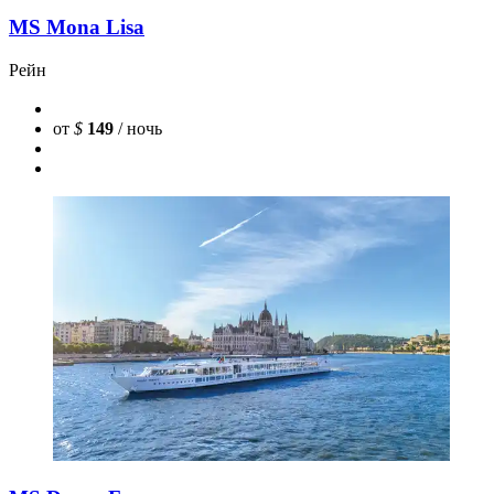
MS Mona Lisa
Рейн
от
$
149
/ ночь