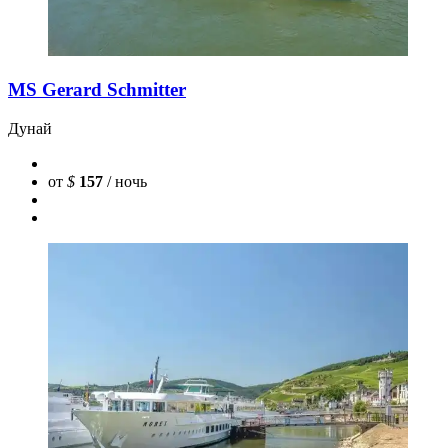
MS Gerard Schmitter
Дунай
от
$
157
/ ночь