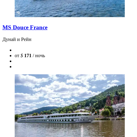
MS Douce France
Дунай и Рейн
от
$
171
/ ночь