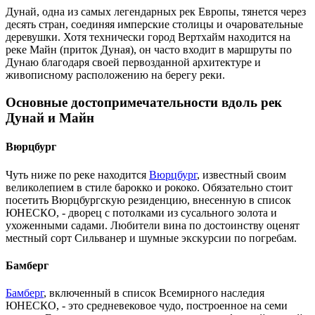
Дунай, одна из самых легендарных рек Европы, тянется через
десять стран, соединяя имперские столицы и очаровательные
деревушки. Хотя технически город Вертхайм находится на
реке Майн (приток Дуная), он часто входит в маршруты по
Дунаю благодаря своей первозданной архитектуре и
живописному расположению на берегу реки.
Основные достопримечательности вдоль рек
Дунай и Майн
Вюрцбург
Чуть ниже по реке находится
Вюрцбург
, известный своим
великолепием в стиле барокко и рококо. Обязательно стоит
посетить Вюрцбургскую резиденцию, внесенную в список
ЮНЕСКО, - дворец с потолками из сусального золота и
ухоженными садами. Любители вина по достоинству оценят
местный сорт Сильванер и шумные экскурсии по погребам.
Бамберг
Бамберг
, включенный в список Всемирного наследия
ЮНЕСКО, - это средневековое чудо, построенное на семи