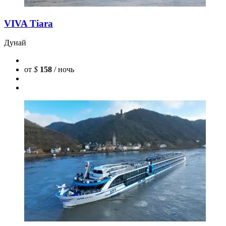
VIVA Tiara
Дунай
от
$
158
/ ночь