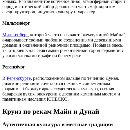
холмах. Его знаменитое копченое пиво, атмосферный старый
город и готический собор делают его частым фаворитом
среди круизеров, ищущих культуру и характер.
Мильтенберг
Мильтенберг
, который часто называют "жемчужиной Майна",
очаровывает своими любовно сохраненными деревянными
домами и оживленной рыночной площадью. Побывав здесь,
ты откроешь для себя самый романтичный город Германии с
узкими улочками и кафе на берегу реки.
Регенсбург
В
Регенсбурге
, расположенном дальше по течению Дуная,
римские реликвии сочетаются с живым современным
шармом. Тебя ждут яркая студенческая культура, сытная
баварская кухня, экскурсии к древним каменным мостам и
памятникам наследия ЮНЕСКО.
Круиз по рекам Майн и Дунай
Аутентичная культура и местные традиции