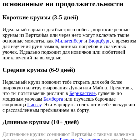
основанные на продолжительности
Короткие круизы (3-5 дней)
Идеальный вариант для быстрого побега, короткие речные
круизы из Вертхайма или через него могут включать такие
основные моменты, как
Мильтенберг
и
Вюрцбург
, с временем
для изучения руин замков, винных погребов и сказочных
улочек. Идеально подходит для новичков или любителей
приключений на выходные.
Средние круизы (6-9 дней)
Недельный круиз позволит тебе открыть для себя более
широкую палитру очарования Дуная или Майна. Представь,
что ты потягиваешь рислинг в
Бернкастеле
, гуляешь по
мощеным улочкам
Бамберга
или изучаешь барочные
сокровища
Пассау
. Эти маршруты сочетают в себе экскурсию
с расслабленным пребыванием на борту.
Длинные круизы (10+ дней)
Длительные круизы соединяют Вертхайм с такими далекими
пунктами назначения, как
Белград
,
Будапешт
или даже Черное