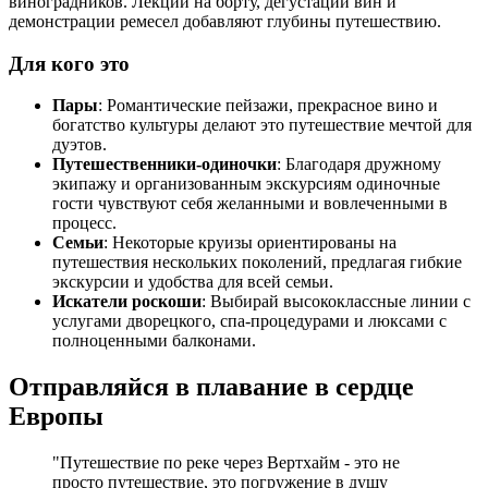
виноградников. Лекции на борту, дегустации вин и
демонстрации ремесел добавляют глубины путешествию.
Для кого это
Пары
: Романтические пейзажи, прекрасное вино и
богатство культуры делают это путешествие мечтой для
дуэтов.
Путешественники-одиночки
: Благодаря дружному
экипажу и организованным экскурсиям одиночные
гости чувствуют себя желанными и вовлеченными в
процесс.
Семьи
: Некоторые круизы ориентированы на
путешествия нескольких поколений, предлагая гибкие
экскурсии и удобства для всей семьи.
Искатели роскоши
: Выбирай высококлассные линии с
услугами дворецкого, спа-процедурами и люксами с
полноценными балконами.
Отправляйся в плавание в сердце
Европы
"Путешествие по реке через Вертхайм - это не
просто путешествие, это погружение в душу