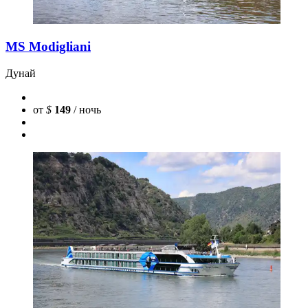
MS Modigliani
Дунай
от
$
149
/ ночь