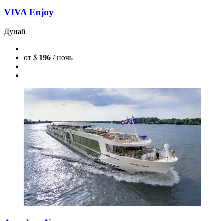
VIVA Enjoy
Дунай
от
$
196
/ ночь