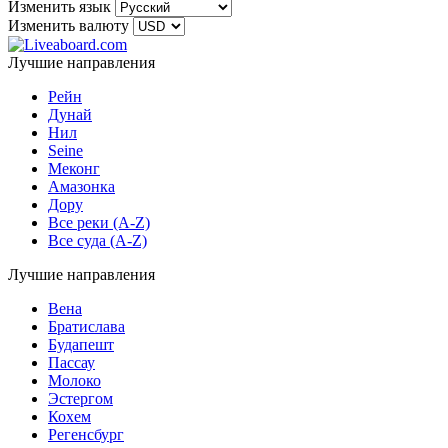
Изменить язык
Изменить валюту
Лучшие направления
Рейн
Дунай
Нил
Seine
Меконг
Амазонка
Дору
Все реки (A-Z)
Все суда (A-Z)
Лучшие направления
Вена
Братислава
Будапешт
Пассау
Молоко
Эстергом
Кохем
Регенсбург