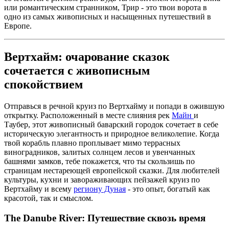
или романтическим странником, Трир - это твои ворота в
одно из самых живописных и насыщенных путешествий в
Европе.
Вертхайм: очарование сказок
сочетается с живописным
спокойствием
Отправься в речной круиз по Вертхайму и попади в ожившую
открытку. Расположенный в месте слияния рек
Майн
и
Таубер, этот живописный баварский городок сочетает в себе
историческую элегантность и природное великолепие. Когда
твой корабль плавно проплывает мимо террасных
виноградников, залитых солнцем лесов и увенчанных
башнями замков, тебе покажется, что ты скользишь по
страницам нестареющей европейской сказки. Для любителей
культуры, кухни и завораживающих пейзажей круиз по
Вертхайму и всему
региону Дуная
- это опыт, богатый как
красотой, так и смыслом.
The Danube River: Путешествие сквозь время