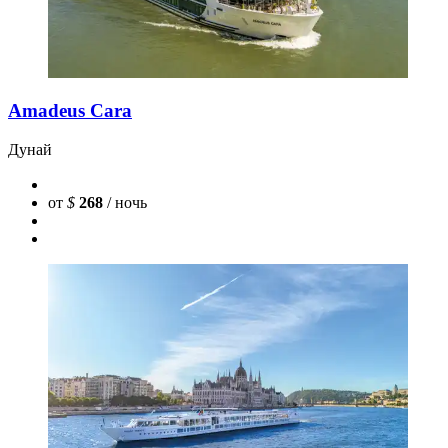
Amadeus Cara
Дунай
от
$
268
/ ночь