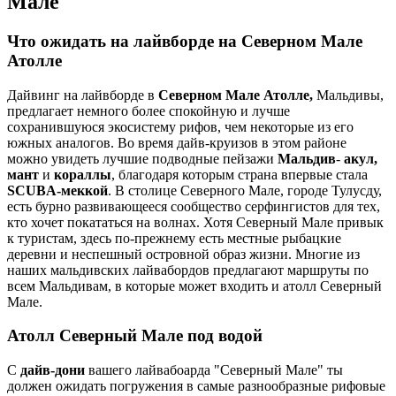
Мале
Что ожидать на лайвборде на Северном Мале
Атолле
Дайвинг на лайвборде в
Северном Мале Атолле,
Мальдивы,
предлагает немного более спокойную и лучше
сохранившуюся экосистему рифов, чем некоторые из его
южных аналогов. Во время дайв-круизов в этом районе
можно увидеть лучшие подводные пейзажи
Мальдив
-
акул,
мант
и
кораллы
, благодаря которым страна впервые стала
SCUBA-меккой
. В столице Северного Мале, городе Тулусду,
есть бурно развивающееся сообщество серфингистов для тех,
кто хочет покататься на волнах. Хотя Северный Мале привык
к туристам, здесь по-прежнему есть местные рыбацкие
деревни и неспешный островной образ жизни. Многие из
наших мальдивских лайвабордов предлагают маршруты по
всем Мальдивам, в которые может входить и атолл Северный
Мале.
Атолл Северный Мале под водой
С
дайв-дони
вашего лайвабоарда "Северный Мале" ты
должен ожидать погружения в самые разнообразные рифовые