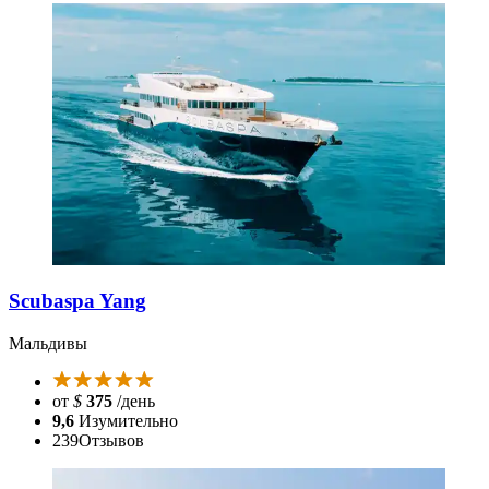
Scubaspa Yang
Мальдивы
от
$
375
/день
9,6
Изумительно
239
Отзывов