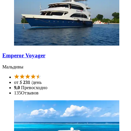
Emperor Voyager
Мальдивы
от
$
231
/день
9,0
Превосходно
135
Отзывов