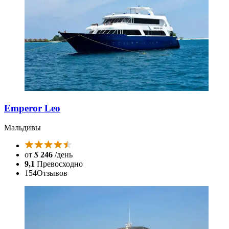
Emperor Leo
Мальдивы
от
$
246
/день
9,1
Превосходно
154
Отзывов