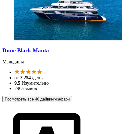
Dune Black Manta
Мальдивы
от
$
254
/день
9,5
Изумительно
29
Отзывов
Посмотреть все 40 дайвинг-сафари