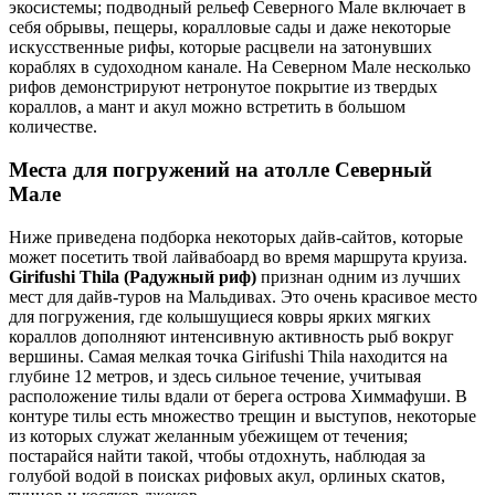
экосистемы; подводный рельеф Северного Мале включает в
себя обрывы, пещеры, коралловые сады и даже некоторые
искусственные рифы, которые расцвели на затонувших
кораблях в судоходном канале. На Северном Мале несколько
рифов демонстрируют нетронутое покрытие из твердых
кораллов, а мант и акул можно встретить в большом
количестве.
Места для погружений на атолле Северный
Мале
Ниже приведена подборка некоторых дайв-сайтов, которые
может посетить твой лайвабоард во время маршрута круиза.
Girifushi Thila (Радужный риф)
признан одним из лучших
мест для дайв-туров на Мальдивах. Это очень красивое место
для погружения, где колышущиеся ковры ярких мягких
кораллов дополняют интенсивную активность рыб вокруг
вершины. Самая мелкая точка Girifushi Thila находится на
глубине 12 метров, и здесь сильное течение, учитывая
расположение тилы вдали от берега острова Химмафуши. В
контуре тилы есть множество трещин и выступов, некоторые
из которых служат желанным убежищем от течения;
постарайся найти такой, чтобы отдохнуть, наблюдая за
голубой водой в поисках рифовых акул, орлиных скатов,