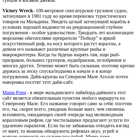
тунцов и косяков джеков.
Victory Wreck
- 100-метровое сингапурское грузовое судно,
затонувшее в 1981 году во время перевозки туристических
товаров на Мальдивы. Увидеть целый затонувший корабль в
условиях хорошей видимости на рекреационной глубине
погружения - особое удовольствие. Тридцать лет колонизации
морскими обитателями превратили "Победу" в яркий
искусственный риф, на носу которого растут кораллы, а
домом его называют различные крупные рыбы и
макрокриптеры. Когда ты будешь нырять там, ищи рыб-
призраков, больших груперов, нудибранхов, иглобрюхов и
многих других. Течение может быть сильным, поэтому крепко
держись за леску спуска/подъема в начале и в конце
погружения. Дайв-круизы на Северном Мале Атолле почти
наверняка посетят этот дайв-сайт.
Manta Point
- в мире мальдивского лайвборд-дайвинга этот
сайт является обязательным пунктом любого маршрута по
Северному Мале. Его название говорит само за себя: посетив
его, ты, скорее всего, увидишь больше мант, чем сможешь
вспомнить, ожидающих своей очереди над мелководным
коралловым рифом, где чистильщики предлагают услуги по
удалению паразитов. Если ты не забываешь отводить взгляд
от мант, то можешь обнаружить рифовых акул, угрей и
всякую живность на склоне под тобой. Мимо даже