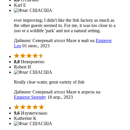
Karl E
США
ever improving; I didn't like the fish factory as much as
the other guests seemed to. For me, it was too close to a
zoo or a wildlife 'park' and not a natural setting.
Дайвинг Северный атолл Мале в май на
Emperor
Leo
01 июн., 2023
8,8
Невероятно
Robert H
США
Really clear water, great variety of fish
Дайвинг Северный атолл Мале в апрель на
Emperor Serenity
18 апр., 2023
9,6
Изумительно
Katherine K
США