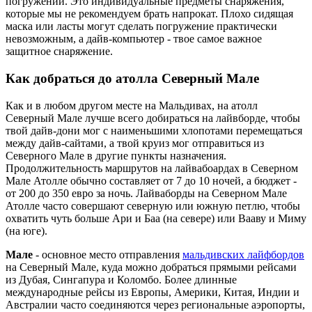
погружений. Это индивидуальные предметы снаряжения,
которые мы не рекомендуем брать напрокат. Плохо сидящая
маска или ласты могут сделать погружение практически
невозможным, а дайв-компьютер - твое самое важное
защитное снаряжение.
Как добраться до атолла Северный Мале
Как и в любом другом месте на Мальдивах, на атолл
Северный Мале лучше всего добираться на лайвборде, чтобы
твой дайв-дони мог с наименьшими хлопотами перемещаться
между дайв-сайтами, а твой круиз мог отправиться из
Северного Мале в другие пункты назначения.
Продолжительность маршрутов на лайвабоардах в Северном
Мале Атолле обычно составляет от 7 до 10 ночей, а бюджет -
от 200 до 350 евро за ночь. Лайваборды на Северном Мале
Атолле часто совершают северную или южную петлю, чтобы
охватить чуть больше Ари и Баа (на севере) или Вааву и Миму
(на юге).
Мале
- основное место отправления
мальдивских лайфбордов
на Северный Мале, куда можно добраться прямыми рейсами
из Дубая, Сингапура и Коломбо. Более длинные
международные рейсы из Европы, Америки, Китая, Индии и
Австралии часто соединяются через региональные аэропорты,