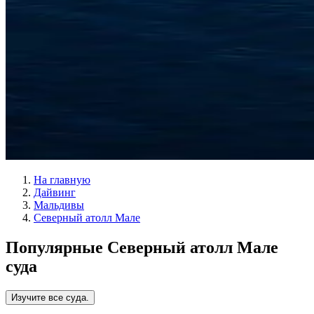
На главную
Дайвинг
Мальдивы
Северный атолл Мале
Популярные Северный атолл Мале
суда
Изучите все суда.