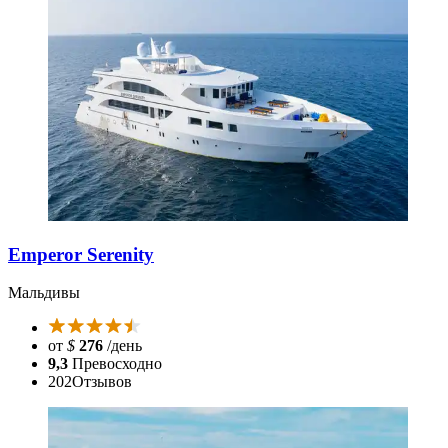
Emperor Serenity
Мальдивы
от
$
276
/день
9,3
Превосходно
202
Отзывов