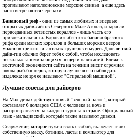
проплывают наполеоновские морские свиньи, а еще здесь
часто встречаются черепахи.
Банановый риф
- один из самых любимых и впервые
открытых дайв-сайтов Северного Мале Атолла, и заросли
первозданных ветвистых кораллов - лишь часть его
привлекательности. Вдоль изгиба этого бананообразного
рифа среди мягких кораллов и больших морских вееров
можно встретить гигантских груперов и мурен. Дальше твой
дайв-гид обычно берет тебя с собой, чтобы исследовать
несколько запоминающихся пещер и нависаний. Ближе к
восточной оконечности сайта на течении висит огромная
школа рыб-баннеров, которую лучше всего наблюдать
издалека; не зря ее называют "Стиральной машиной".
Лучшие советы для дайверов
На Мальдивах действует новый "зеленый налог", который
составляет 6 долларов США с человека за ночь и
распространяется на каждого туриста в стране. Официальный
язык - мальдивский, который также называют дивехи.
Снаряжение, которое нужно взять с собой, включает твою
собственную маску, ботинки, ласты и компьютер для