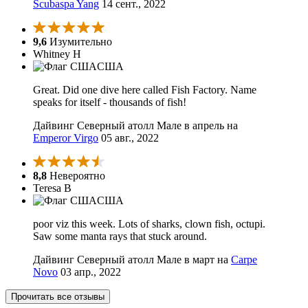
Scubaspa Yang
14 сент., 2022
9,6
Изумительно
Whitney H
США
Great. Did one dive here called Fish Factory. Name
speaks for itself - thousands of fish!
Дайвинг Северный атолл Мале в апрель на
Emperor Virgo
05 авг., 2022
8,8
Невероятно
Teresa B
США
poor viz this week. Lots of sharks, clown fish, octupi.
Saw some manta rays that stuck around.
Дайвинг Северный атолл Мале в март на
Carpe
Novo
03 апр., 2022
Прочитать все отзывы