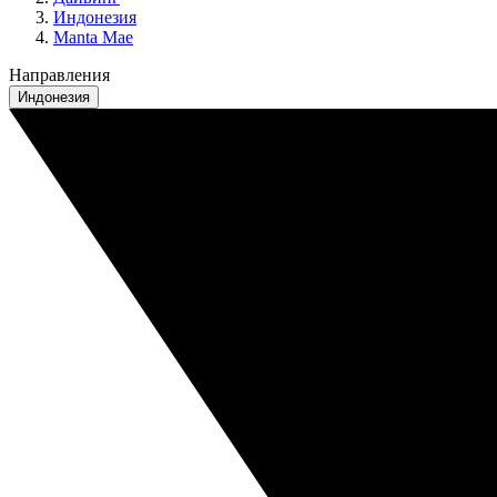
Индонезия
Manta Mae
Направления
Индонезия