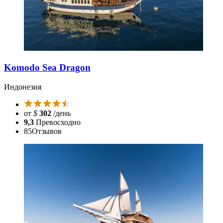
Komodo Sea Dragon
Индонезия
от
$
302
/день
9,3
Превосходно
85
Отзывов