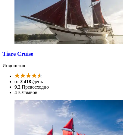
Tiare Cruise
Индонезия
от
$
418
/день
9,2
Превосходно
41
Отзывов