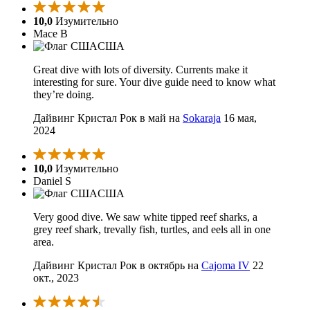
10,0
Изумительно
Mace B
США
Great dive with lots of diversity. Currents make it
interesting for sure. Your dive guide need to know what
they’re doing.
Дайвинг Кристал Рок в май на
Sokaraja
16 мая,
2024
10,0
Изумительно
Daniel S
США
Very good dive. We saw white tipped reef sharks, a
grey reef shark, trevally fish, turtles, and eels all in one
area.
Дайвинг Кристал Рок в октябрь на
Cajoma IV
22
окт., 2023