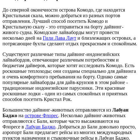
До северной оконечности острова Комодо, где находится
Кристальная скала, можно добраться из разных портов
отправления. Лучший способ посетить Комодо и
Кристальную скалу - это отправиться на борту дайвинг-
живого судна. Комодские лайваборды могут провести
несколько дней на
Гили Лава Лаут
и близлежащих островах, а
потрясающие бухты сделают отдых прекрасным и спокойным.
Существуют различные типы дайвинг-индонезийских
лайвабордов, отвечающие различным потребностям и
бюджетам дайверов, которые хотят исследовать Комодо. Есть
роскошные теплоходы; они созданы специально для дайвинга
и очень комфортного пребывания на борту. Однако самые
популярные лайваборды для дайв-круизов в этом районе -
традиционные индонезийские парусники. Эти красивые
роскошные лодки - один из самых спокойных и приятных
способов посетить Кристал Рок.
Большинство дайвинг-животных отправляются из
Лабуан
Баджо
на
острове Флорес
. Несколько дайвинг-животных
отправляются с Бали, которые часто высаживаются на
Флоресе в
Лабуан Баджо
. Добраться до Бали довольно просто,
аэропорт Бали предлагает рейсы из многих международных
пунктов назначения и стыковочные рейсы в Лабуан Баджо.