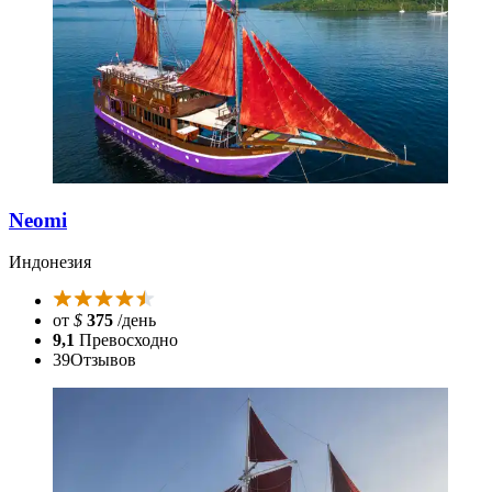
Neomi
Индонезия
от
$
375
/день
9,1
Превосходно
39
Отзывов