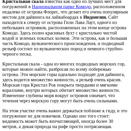
Кристальная скала
известна как одно из лучших мест для
погружений в
Национальном парке Комодо
, расположенном
недалеко от острова Флорес, что делает его очень популярным
местом для дайвинга на лайвабоардах в
Индонезии.
Сайт
находится к северу от острова Гили Лава Лаут, одного из
небольших островков, расположенных на этом конце острова
Комодо. Здесь полно красивых бухт с кристально чистой
водой и зеленых покатых холмов. Эти острова, как и большая
часть Комодо, вулканического происхождения, и подводный
рельеф состоит из вулканических пород и немного струйно-
черного песка.
Кристальная скала - одна из многих подводных морских гор,
которые можно найти, разбросав по всему побережью
острова. Эти морские горы идеально подходят для дайвинга,
здесь водится множество живности, а рельеф очень красив.
Морская гора Кристал Рок покрыта твердыми и мягкими
кораллами, внутри которых обитает множество живности.
Изменение глубины моря вокруг островов означает, что
течения через морскую гору могут быть очень сильными.
На этом участке очень важно держаться поближе к гиду, и это
погружение не для новичков. Однако оно того стоит:
видимость может быть впечатляющей, иногда более 30
метров, а дикая природа на рифе просто потрясающая.