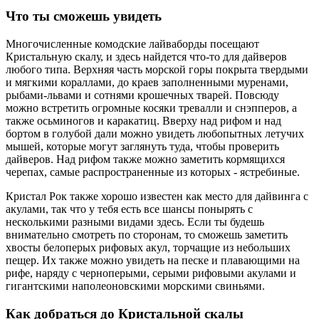
Что ты сможешь увидеть
Многочисленные комодские лайваборды посещают
Кристальную скалу, и здесь найдется что-то для дайверов
любого типа. Верхняя часть морской горы покрыта твердыми
и мягкими кораллами, до краев заполненными муренами,
рыбами-львами и сотнями крошечных тварей. Повсюду
можно встретить огромные косяки тревалли и снэпперов, а
также осьминогов и каракатиц. Вверху над рифом и над
бортом в голубой дали можно увидеть любопытных летучих
мышей, которые могут заглянуть туда, чтобы проверить
дайверов. Над рифом также можно заметить кормящихся
черепах, самые распространенные из которых - ястребиные.
Кристал Рок также хорошо известен как место для дайвинга с
акулами, так что у тебя есть все шансы понырять с
несколькими разными видами здесь. Если ты будешь
внимательно смотреть по сторонам, то сможешь заметить
хвосты белоперых рифовых акул, торчащие из небольших
пещер. Их также можно увидеть на песке и плавающими на
рифе, наряду с черноперыми, серыми рифовыми акулами и
гигантскими наполеоновскими морскими свиньями.
Как добраться до Кристальной скалы