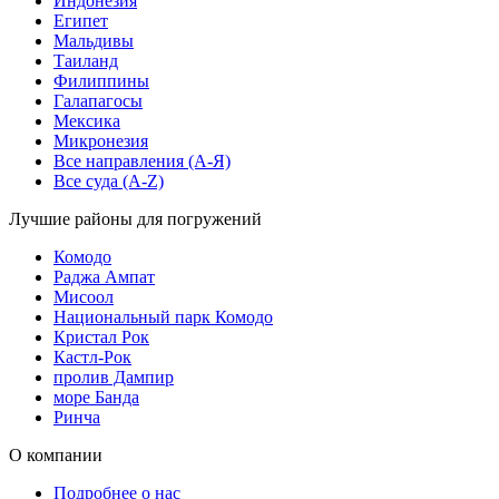
Индонезия
Египет
Мальдивы
Таиланд
Филиппины
Галапагосы
Мексика
Микронезия
Все направления (A-Я)
Все суда (A-Z)
Лучшие районы для погружений
Комодо
Раджа Ампат
Мисоол
Национальный парк Комодо
Кристал Рок
Кастл-Рок
пролив Дампир
море Банда
Ринча
О компании
Подробнее о нас