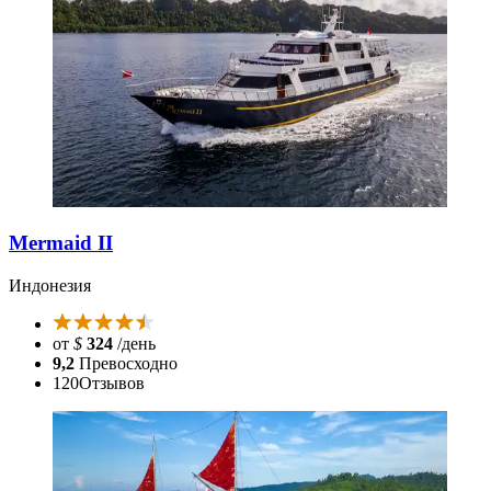
Mermaid II
Индонезия
от
$
324
/день
9,2
Превосходно
120
Отзывов