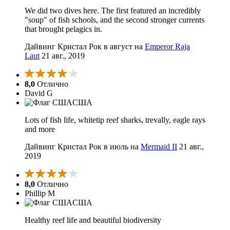
We did two dives here. The first featured an incredibly
"soup" of fish schools, and the second stronger currents
that brought pelagics in.
Дайвинг Кристал Рок в август на
Emperor Raja
Laut
21 авг., 2019
8,0
Отлично
David G
США
Lots of fish life, whitetip reef sharks, trevally, eagle rays
and more
Дайвинг Кристал Рок в июль на
Mermaid II
21 авг.,
2019
8,0
Отлично
Phillip M
США
Healthy reef life and beautiful biodiversity