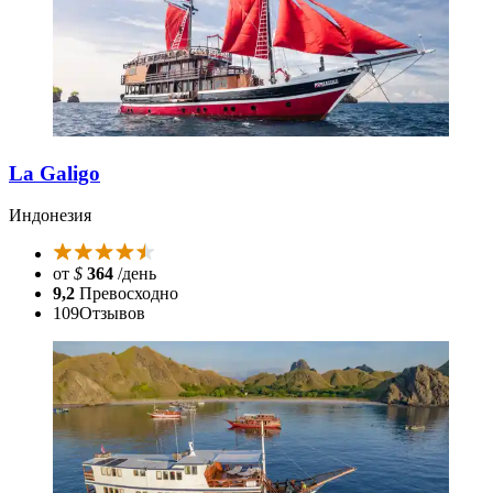
La Galigo
Индонезия
от
$
364
/день
9,2
Превосходно
109
Отзывов