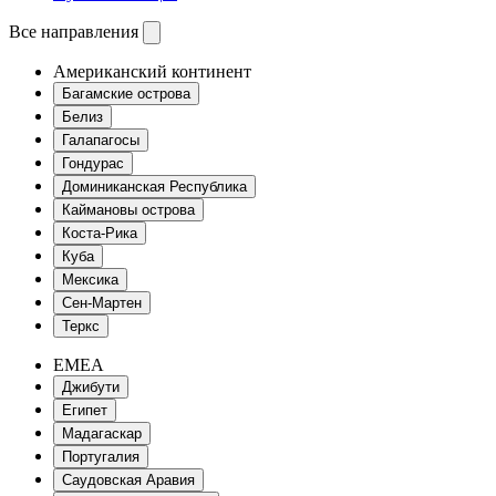
Все направления
Американский континент
Багамские острова
Белиз
Галапагосы
Гондурас
Доминиканская Республика
Каймановы острова
Коста-Рика
Куба
Мексика
Сен-Мартен
Теркс
EMEA
Джибути
Египет
Мадагаскар
Португалия
Саудовская Аравия