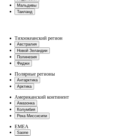
Мальдивы
Таиланд
Тихоокеанский регион
Австралия
Новой Зеландии
Полинезия
Фиджи
Полярные регионы
Антарктика
Арктика
Американский континент
Амазонка
Колумбия
Река Миссисипи
EMEA
Saone