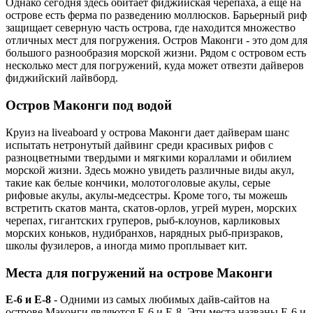
Однако сегодня здесь обитает фиджийская черепаха, а еще на
острове есть ферма по разведению моллюсков. Барьерный риф
защищает северную часть острова, где находится множество
отличных мест для погружения. Остров Маконги - это дом для
большого разнообразия морской жизни. Рядом с островом есть
несколько мест для погружений, куда может отвезти дайверов
фиджийский лайвборд.
Остров Маконги под водой
Круиз на liveaboard у острова Маконги дает дайверам шанс
испытать нетронутый дайвинг среди красивых рифов с
разноцветными твердыми и мягкими кораллами и обилием
морской жизни. Здесь можно увидеть различные виды акул,
такие как белые кончики, молотоголовые акулы, серые
рифовые акулы, акулы-медсестры. Кроме того, ты можешь
встретить скатов манта, скатов-орлов, угрей мурен, морских
черепах, гигантских груперов, рыб-клоунов, карликовых
морских коньков, нудибранхов, нарядных рыб-призраков,
школы фузилеров, а иногда мимо проплывает кит.
Места для погружений на острове Маконги
E-6 и E-8
- Одними из самых любимых дайв-сайтов на
острове Маконги являются E-6 и E-8. Эти места названы E-6 и