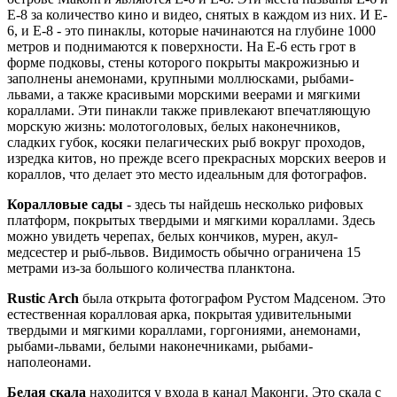
E-8 за количество кино и видео, снятых в каждом из них. И E-
6, и E-8 - это пинаклы, которые начинаются на глубине 1000
метров и поднимаются к поверхности. На E-6 есть грот в
форме подковы, стены которого покрыты макрожизнью и
заполнены анемонами, крупными моллюсками, рыбами-
львами, а также красивыми морскими веерами и мягкими
кораллами. Эти пинакли также привлекают впечатляющую
морскую жизнь: молотоголовых, белых наконечников,
сладких губок, косяки пелагических рыб вокруг проходов,
изредка китов, но прежде всего прекрасных морских вееров и
кораллов, что делает это место идеальным для фотографов.
Коралловые сады
- здесь ты найдешь несколько рифовых
платформ, покрытых твердыми и мягкими кораллами. Здесь
можно увидеть черепах, белых кончиков, мурен, акул-
медсестер и рыб-львов. Видимость обычно ограничена 15
метрами из-за большого количества планктона.
Rustic Arch
была открыта фотографом Рустом Мадсеном. Это
естественная коралловая арка, покрытая удивительными
твердыми и мягкими кораллами, горгониями, анемонами,
рыбами-львами, белыми наконечниками, рыбами-
наполеонами.
Белая скала
находится у входа в канал Маконги. Это скала с