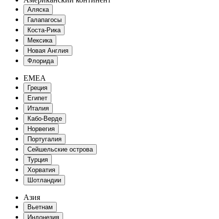
Аляска
Галапагосы
Коста-Рика
Мексика
Новая Англия
Флорида
EMEA
Греция
Египет
Италия
Кабо-Верде
Норвегия
Португалия
Сейшельские острова
Турция
Хорватия
Шотландии
Азия
Вьетнам
Индонезия