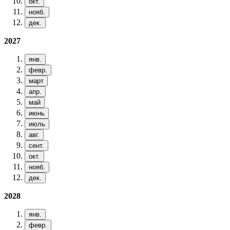
окт.
нояб.
дек.
2027
янв.
февр.
март
апр.
май
июнь
июль
авг.
сент.
окт.
нояб.
дек.
2028
янв.
февр.