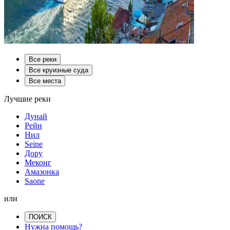
Все реки
Все круизные суда
Все места
Лучшие реки
Дунай
Рейн
Нил
Seine
Дору
Меконг
Амазонка
Saone
или
ПОИСК
Нужна помощь?