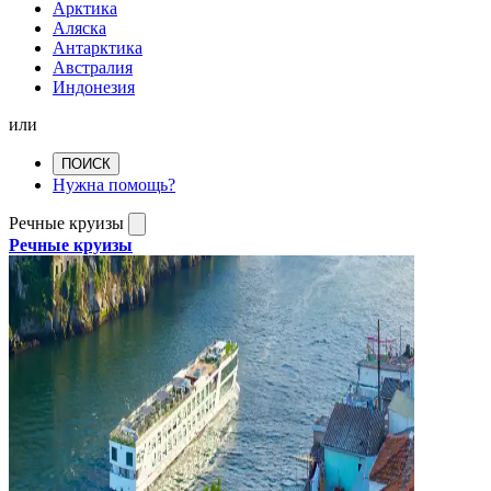
Арктика
Аляска
Антарктика
Австралия
Индонезия
или
ПОИСК
Нужна помощь?
Речные круизы
Речные круизы