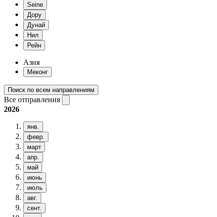
Seine
Дору
Дунай
Нил
Рейн
Азия
Меконг
Поиск по всем направлениям
Все отправления
2026
янв.
февр.
март
апр.
май
июнь
июль
авг.
сент.