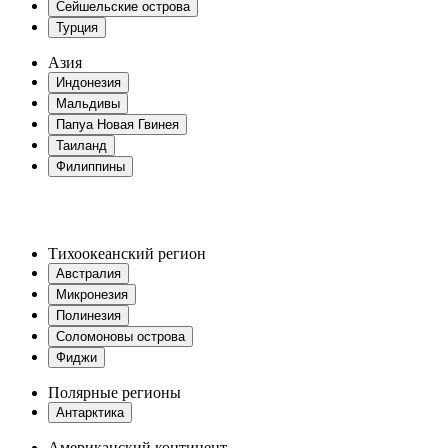
Сейшельские острова
Турция
Азия
Индонезия
Мальдивы
Папуа Новая Гвинея
Таиланд
Филиппины
Тихоокеанский регион
Австралия
Микронезия
Полинезия
Соломоновы острова
Фиджи
Полярные регионы
Антарктика
Американский континент