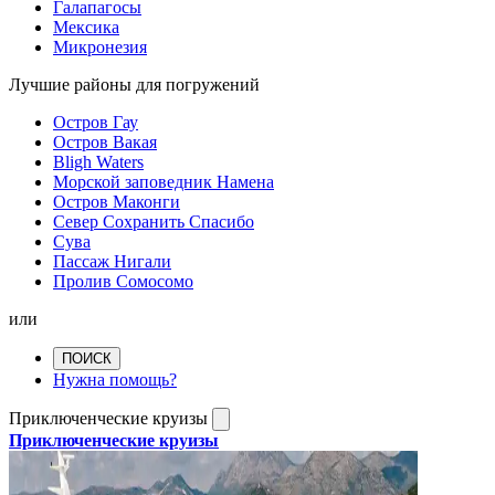
Галапагосы
Мексика
Микронезия
Лучшие районы для погружений
Остров Гау
Остров Вакая
Bligh Waters
Морской заповедник Намена
Остров Маконги
Север Сохранить Спасибо
Сува
Пассаж Нигали
Пролив Сомосомо
или
ПОИСК
Нужна помощь?
Приключенческие круизы
Приключенческие круизы