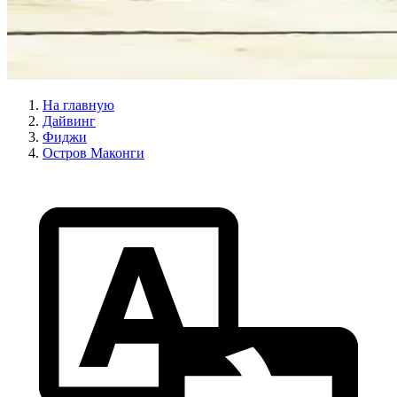
На главную
Дайвинг
Фиджи
Остров Маконги