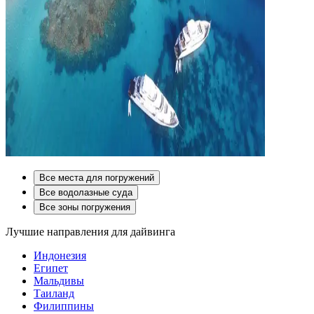
Все места для погружений
Все водолазные суда
Все зоны погружения
Лучшие направления для дайвинга
Индонезия
Египет
Мальдивы
Таиланд
Филиппины