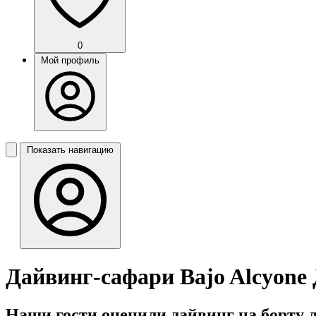
0
Мой профиль
Показать навигацию
Дайвинг-сафари Bajo Alcyone
Наши гости оценили дайвинг на борту ла