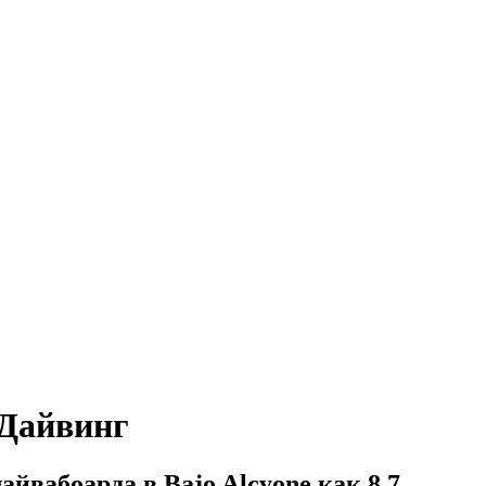
 Дайвинг
йвабоарда в Bajo Alcyone как 8,7