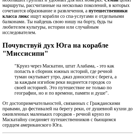
маршруты, рассчитанные на несколько поколений, в которых
сочетаются образование и развлечения, а
путешественники
класса люкс
ищут корабли со спа-услугами и отдельными
балконами. Ты найдешь свою нишу на борту, будь ты
любителем культуры, истории или случайным
исследователем.
Почувствуй дух Юга на корабле
"Миссисипи"
"Круиз через Маскатин, штат Алабама, - это как
попасть в сборник южных историй, где речной
туман окутывает утро, джаз доносится с берега, а
за каждым изгибом реки виднеется городок со
своей историей. Это путешествие не только по
географии, но и по времени, памяти и душе".
От достопримечательностей, связанных с Гражданскими
правами, до фестивалей на берегу реки, от душевной кухни до
оживленных маленьких городков - речной круиз по
Маскатайну соединяет путешественников с бьющимся
сердцем американского Юга.