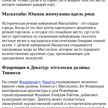
собой не только грузы и историю, но и мощное чувство места,
которое связывает каждый порт.
Маскатайн: Южная жемчужина вдоль реки
Историческая речная набережная Маскатайна - это сердце
города. Когда-то это был центр пароходного движения и
речной торговли, а сегодня это спокойное место, где гости
могут прогуляться по ухоженным набережным, посетить
местные музеи и насладиться классическими блюдами южной
кухни. С речной набережной Маскатина открываются
панорамные виды на Миссисипи, которые часто украшают
величественные круизные суда, причаливающие для
однодневных экскурсий.
Флоренция и Декатур: отголоски долины
Теннесси
На севере
Флоренция
и
Декатур
подчеркивают жизненно
важную связь долины Теннесси с Миссисипи. Во Флоренции
викторианская архитектура и дом Розенбаума,
спроектированный Фрэнком Ллойдом Райтом, добавляют
культурный интерес. Декатур может похвастаться
оживленной художественной сценой и историческим центром
города, который идеально подходит для береговых экскурсий.