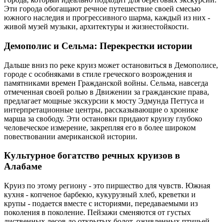
Эти города обогащают речное путешествие своей смесью
южного наследия и прогрессивного шарма, каждый из них -
живой музей музыки, архитектуры и жизнестойкости.
Демополис и Сельма: Перекрестки истории
Дальше вниз по реке круиз может остановиться в Демополисе,
городе с особняками в стиле греческого возрождения и
памятниками времен Гражданской войны. Сельма, навсегда
отмеченная своей ролью в Движении за гражданские права,
предлагает мощные экскурсии к мосту Эдмунда Петтуса и
интерпретационные центры, рассказывающие о хронике
марша за свободу. Эти остановки придают круизу глубоко
человеческое измерение, закрепляя его в более широком
повествовании американской истории.
Культурное богатство речных круизов в
Алабаме
Круиз по этому региону - это пиршество для чувств. Южная
кухня - копченое барбекю, кукурузный хлеб, креветки и
крупы - подается вместе с историями, передаваемыми из
поколения в поколение. Пейзажи сменяются от густых
лиственных лесов до открытых болот, оживленных птичьей