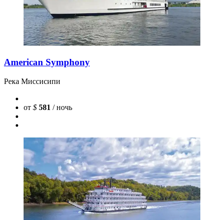
American Symphony
Река Миссисипи
от
$
581
/ ночь