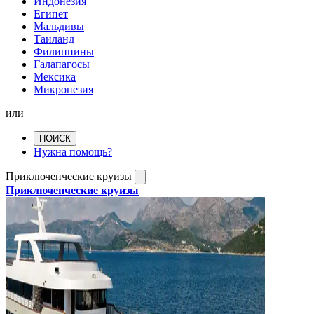
Индонезия
Египет
Мальдивы
Таиланд
Филиппины
Галапагосы
Мексика
Микронезия
или
ПОИСК
Нужна помощь?
Приключенческие круизы
Приключенческие круизы