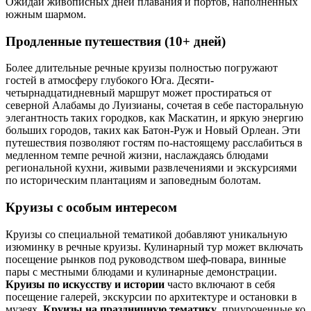
Ожидай живописных дней плавания и портов, наполненных
южным шармом.
Продленные путешествия (10+ дней)
Более длительные речные круизы полностью погружают
гостей в атмосферу глубокого Юга. Десяти-
четырнадцатидневный маршрут может простираться от
северной Алабамы до Луизианы, сочетая в себе пасторальную
элегантность таких городков, как Маскатин, и яркую энергию
больших городов, таких как Батон-Руж и Новый Орлеан. Эти
путешествия позволяют гостям по-настоящему расслабиться в
медленном темпе речной жизни, наслаждаясь блюдами
региональной кухни, живыми развлечениями и экскурсиями
по историческим плантациям и заповедным болотам.
Круизы с особым интересом
Круизы со специальной тематикой добавляют уникальную
изюминку в речные круизы. Кулинарный тур может включать
посещение рынков под руководством шеф-повара, винные
пары с местными блюдами и кулинарные демонстрации.
Круизы по искусству и истории
часто включают в себя
посещение галерей, экскурсии по архитектуре и остановки в
музеях.
Круизы на праздничную тематику
, приуроченные ко