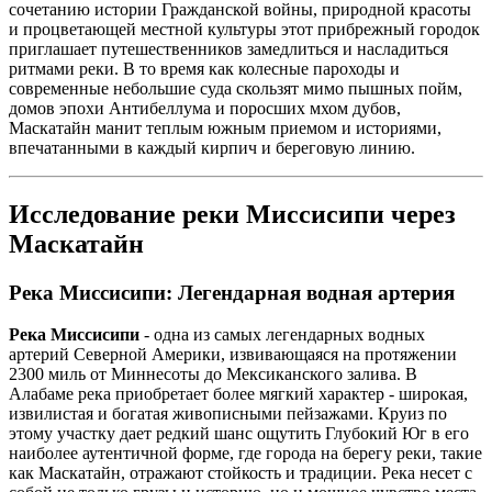
сочетанию истории Гражданской войны, природной красоты
и процветающей местной культуры этот прибрежный городок
приглашает путешественников замедлиться и насладиться
ритмами реки. В то время как колесные пароходы и
современные небольшие суда скользят мимо пышных пойм,
домов эпохи Антибеллума и поросших мхом дубов,
Маскатайн манит теплым южным приемом и историями,
впечатанными в каждый кирпич и береговую линию.
Исследование реки Миссисипи через
Маскатайн
Река Миссисипи: Легендарная водная артерия
Река Миссисипи
- одна из самых легендарных водных
артерий Северной Америки, извивающаяся на протяжении
2300 миль от Миннесоты до Мексиканского залива. В
Алабаме река приобретает более мягкий характер - широкая,
извилистая и богатая живописными пейзажами. Круиз по
этому участку дает редкий шанс ощутить Глубокий Юг в его
наиболее аутентичной форме, где города на берегу реки, такие
как Маскатайн, отражают стойкость и традиции. Река несет с