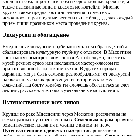
копченый сом, пирог с пеканом и черноплодные креветки, а
также изысканные вина и крафтовые коктейли. Многие
круизы также предлагают ингредиенты из местных
источников и ротируемые региональные блюда, делая каждый
прием пищи праздником места проведения круиза.
Экскурсии и обогащение
Ежедневные экскурсии подбираются таким образом, чтобы
сбалансировать культурную глубину с отдыхом. В Маскатине
гости могут осмотреть дома эпохи Антибеллума, посетить
музей речных судов или насладиться мастер-классом по
приготовлению блюд южной кухни. В других городах
варианты могут быть самыми разнообразными: от экскурсий
на болотных лодках до посещения исторических мест
сражений. На борту корабля ты сможешь обогатиться за счет
лекций, рассказов и живых музыкальных выступлений.
Путешественники всех типов
Круизы по реке Миссисипи через Маскатин рассчитаны на
самых разных путешественников.
Семейным парам
нравятся
романтические плавания и ужины с вином на пару.
Путешественники-одиночки
находят товарищество в
небольших группах и удобных для них номерах.
Семьи
ценят