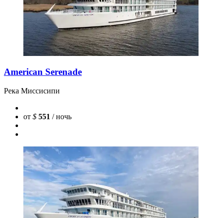
American Serenade
Река Миссисипи
от
$
551
/ ночь