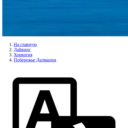
На главную
Дайвинг
Хорватия
Побережье Далмации