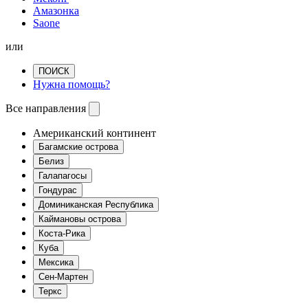
Амазонка
Saone
или
ПОИСК
Нужна помощь?
Все направления
Американский континент
Багамские острова
Белиз
Галапагосы
Гондурас
Доминиканская Республика
Каймановы острова
Коста-Рика
Куба
Мексика
Сен-Мартен
Теркс