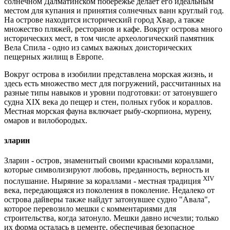
солнечном Далматинском побережье делает его идеальным
местом для купания и принятия солнечных ванн круглый год.
На острове находится исторический город Хвар, а также
множество пляжей, ресторанов и кафе. Вокруг острова много
исторических мест, в том числе археологический памятник
Вела Спила - одно из самых важных доисторических
пещерных жилищ в Европе.
Вокруг острова в изобилии представлена морская жизнь, и
здесь есть множество мест для погружений, рассчитанных на
разные типы навыков и уровни подготовки: от затонувшего
судна XIX века до пещер и стен, полных губок и кораллов.
Местная морская фауна включает рыбу-скорпиона, мурену,
омаров и вилобородых.
зларин
Зларин - остров, знаменитый своими красными кораллами,
которые символизируют любовь, преданность, верность и
XIV
послушание. Ныряние за кораллами - местная традиция
века, передающаяся из поколения в поколение. Недалеко от
острова дайверы также найдут затонувшее судно "Авала",
которое перевозило мешки с комментариями для
строительства, когда затонуло. Мешки давно исчезли; только
их форма осталась в цементе, обеспечивая безопасное