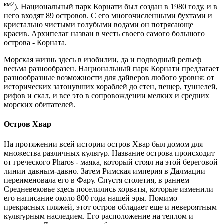
км2
). Национальный парк Корнати был создан в 1980 году, и в
него входят 89 островов. С его многочисленными бухтами и
кристально чистыми голубыми водами он потрясающе
красив. Архипелаг назван в честь своего самого большого
острова - Корната.
Морская жизнь здесь в изобилии, да и подводный рельеф
весьма разнообразен. Национальный парк Корнати предлагает
разнообразные возможности для дайверов любого уровня: от
исторических затонувших кораблей до стен, пещер, туннелей,
рифов и скал, и все это в сопровождении мелких и средних
морских обитателей.
Остров Хвар
На протяжении всей истории остров Хвар был домом для
множества различных культур. Название острова происходит
от греческого Pharos - маяка, который стоял на этой береговой
линии давным-давно. Затем Римская империя в Далмации
переименовала его в Фару. Спустя столетия, в раннем
Средневековье здесь поселились хорваты, которые изменили
его написание около 800 года нашей эры. Помимо
прекрасных пляжей, этот остров обладает еще и невероятным
культурным наследием. Его расположение на теплом и