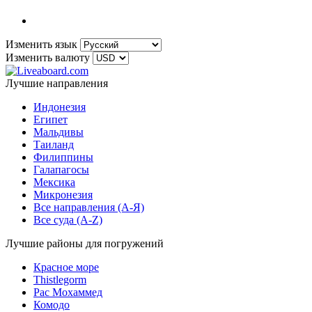
Изменить язык
Изменить валюту
Лучшие направления
Индонезия
Египет
Мальдивы
Таиланд
Филиппины
Галапагосы
Мексика
Микронезия
Все направления (A-Я)
Все суда (A-Z)
Лучшие районы для погружений
Красное море
Thistlegorm
Рас Мохаммед
Комодо