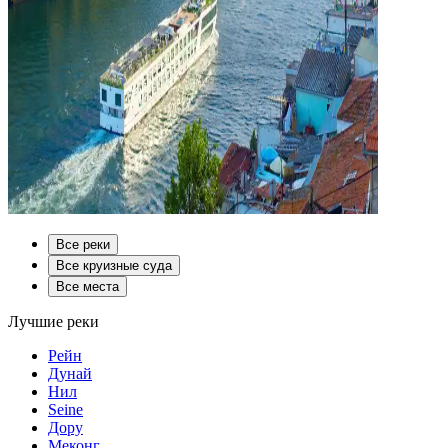
Все реки
Все круизные суда
Все места
Лучшие реки
Рейн
Дунай
Нил
Seine
Дору
Меконг