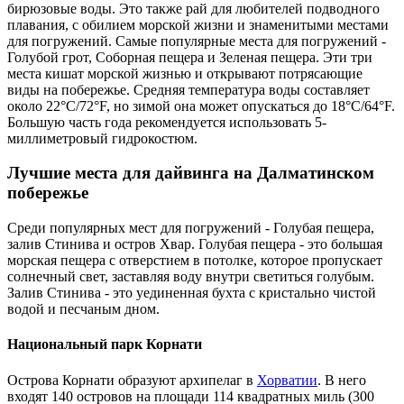
бирюзовые воды. Это также рай для любителей подводного
плавания, с обилием морской жизни и знаменитыми местами
для погружений. Самые популярные места для погружений -
Голубой грот, Соборная пещера и Зеленая пещера. Эти три
места кишат морской жизнью и открывают потрясающие
виды на побережье. Средняя температура воды составляет
около 22°C/72°F, но зимой она может опускаться до 18°C/64°F.
Большую часть года рекомендуется использовать 5-
миллиметровый гидрокостюм.
Лучшие места для дайвинга на Далматинском
побережье
Среди популярных мест для погружений - Голубая пещера,
залив Стинива и остров Хвар. Голубая пещера - это большая
морская пещера с отверстием в потолке, которое пропускает
солнечный свет, заставляя воду внутри светиться голубым.
Залив Стинива - это уединенная бухта с кристально чистой
водой и песчаным дном.
Национальный парк Корнати
Острова Корнати образуют архипелаг в
Хорватии
. В него
входят 140 островов на площади 114 квадратных миль (300