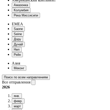
Американский континент
Амазонка
Колумбия
Река Миссисипи
EMEA
Saone
Seine
Дору
Дунай
Нил
Рейн
Азия
Меконг
Поиск по всем направлениям
Все отправления
2026
янв.
февр.
март