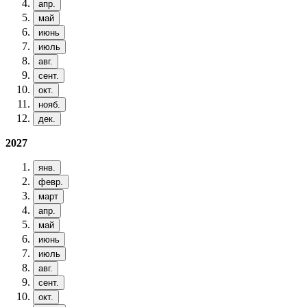
апр.
май
июнь
июль
авг.
сент.
окт.
нояб.
дек.
2027
янв.
февр.
март
апр.
май
июнь
июль
авг.
сент.
окт.