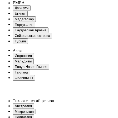
EMEA
Джибути
Египет
Мадагаскар
Португалия
Саудовская Аравия
Сейшельские острова
Турция
Азия
Индонезия
Мальдивы
Папуа Новая Гвинея
Таиланд
Филиппины
Тихоокеанский регион
Австралия
Микронезия
Полинезия