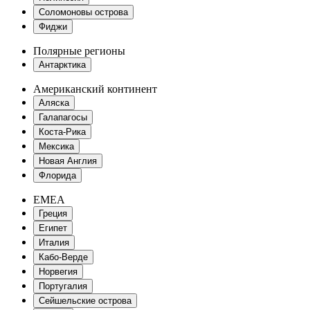
Соломоновы острова
Фиджи
Полярные регионы
Антарктика
Американский континент
Аляска
Галапагосы
Коста-Рика
Мексика
Новая Англия
Флорида
EMEA
Греция
Египет
Италия
Кабо-Верде
Норвегия
Португалия
Сейшельские острова