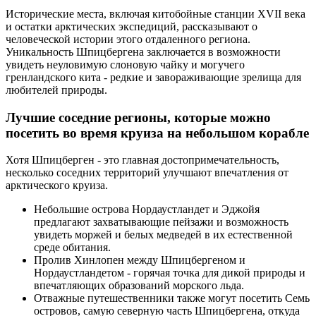
Исторические места, включая китобойные станции XVII века
и остатки арктических экспедиций, рассказывают о
человеческой истории этого отдаленного региона.
Уникальность Шпицбергена заключается в возможности
увидеть неуловимую слоновую чайку и могучего
гренландского кита - редкие и завораживающие зрелища для
любителей природы.
Лучшие соседние регионы, которые можно
посетить во время круиза на небольшом корабле
Хотя Шпицберген - это главная достопримечательность,
несколько соседних территорий улучшают впечатления от
арктического круиза.
Небольшие острова Нордаустландет и Эджойя
предлагают захватывающие пейзажи и возможность
увидеть моржей и белых медведей в их естественной
среде обитания.
Пролив Хинлопен между Шпицбергеном и
Нордаустландетом - горячая точка для дикой природы и
впечатляющих образований морского льда.
Отважные путешественники также могут посетить Семь
островов, самую северную часть Шпицбергена, откуда