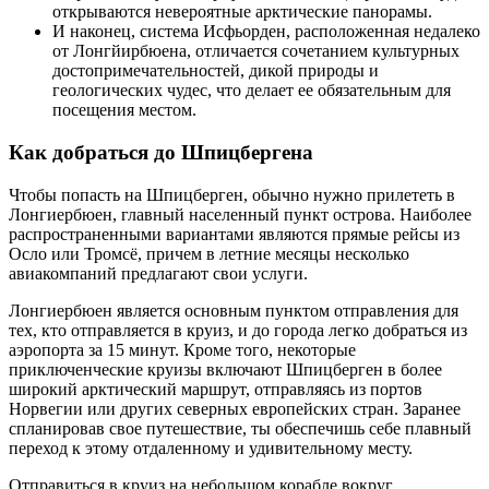
открываются невероятные арктические панорамы.
И наконец, система Исфьорден, расположенная недалеко
от Лонгйирбюена, отличается сочетанием культурных
достопримечательностей, дикой природы и
геологических чудес, что делает ее обязательным для
посещения местом.
Как добраться до Шпицбергена
Чтобы попасть на Шпицберген, обычно нужно прилететь в
Лонгиербюен, главный населенный пункт острова. Наиболее
распространенными вариантами являются прямые рейсы из
Осло или Тромсё, причем в летние месяцы несколько
авиакомпаний предлагают свои услуги.
Лонгиербюен является основным пунктом отправления для
тех, кто отправляется в круиз, и до города легко добраться из
аэропорта за 15 минут. Кроме того, некоторые
приключенческие круизы включают Шпицберген в более
широкий арктический маршрут, отправляясь из портов
Норвегии или других северных европейских стран. Заранее
спланировав свое путешествие, ты обеспечишь себе плавный
переход к этому отдаленному и удивительному месту.
Отправиться в круиз на небольшом корабле вокруг