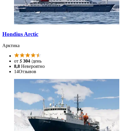
Hondius Arctic
Арктика
от
$
304
/день
8,8
Невероятно
14
Отзывов