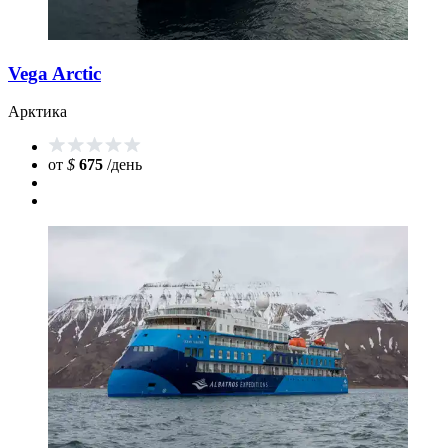
Vega Arctic
Арктика
от
$
675
/день