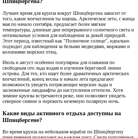
Шпицбергена?
Лучшее время для круиза вокруг Шпицбергена зависит от
того, какие впечатления ты ищешь. Арктическое лето, с конца
мая по начало сентября, предлагает более мягкие
температуры, длинные дни непрерывного солнечного света и
оптимальные условия для наблюдения за дикой природой.
Этот период, известный как "Полночное солнце", идеально
подходит для наблюдения за белыми медведями, моржами и
колониями морских птиц.
Июль и август особенно популярны для плавания по
свободным ото льда водам и изучения береговой линии
острова. Для тех, кто ищет более драматичных арктических
впечатлений, конец весны и начало лета предлагают
возможность увидеть потрясающие морские льды и
заснеженные ландшафты до наступления оттепели. Хотя
зимние круизы встречаются реже, они позволяют увидеть
северное сияние и пережить неземную полярную ночь.
Какие виды активного отдыха доступны на
Шпицбергене?
Во время круиза на небольшом корабле по Шпицбергену
приключения поджидают на каждом шагу. Среди популярных