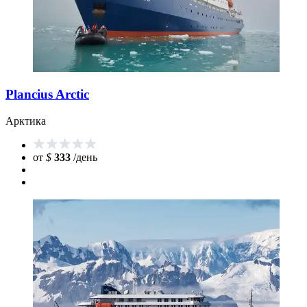
Plancius Arctic
Арктика
от
$
333
/день