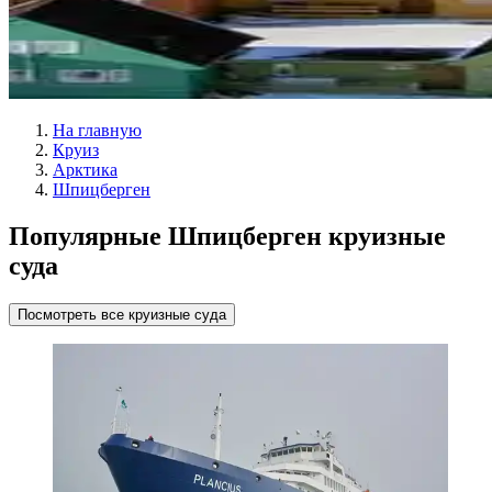
На главную
Круиз
Арктика
Шпицберген
Популярные Шпицберген круизные
суда
Посмотреть все круизные суда