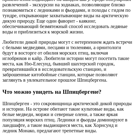
развлечений - экскурсии на зодиаках, позволяющие близко
познакомиться с ледниками и фьордами, и походы с гидом по
тундре, открывающие захватывающие виды на арктическую
дикую природу. Еще один фаворит - каякинг,
обеспечивающий безмятежный способ исследовать ледяные
воды и приблизиться к морской жизни.
Любители дикой природы могут с нетерпением ждать встречи
с белыми медведями, песцами и тюленями, а орнитологи
будут в восторге от обилия морских птиц, включая
иглобрюхов и кайр. Любители истории могут посетить такие
места, как Ню-Елесунд, бывший шахтерский городок,
превратившийся в исследовательскую станцию, и
заброшенные китобойные станции, которые позволяют
заглянуть в увлекательное прошлое Шпицбергена.
Что можно увидеть на Шпицбергене?
Шпицберген - это сокровищница арктической дикой природы
и истории. На острове обитают такие культовые виды, как
белые медведи, моржи и северные олени, а также яркая
популяция морских птиц. Ледники и фьорды доминируют в
ландшафте, а такие выдающиеся места, как Хорнсунд и
ледник Монако, предлагают трепетные виды.