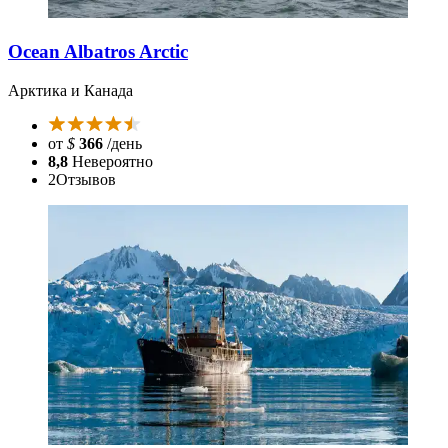
Ocean Albatros Arctic
Арктика и Канада
от
$
366
/день
8,8
Невероятно
2
Отзывов