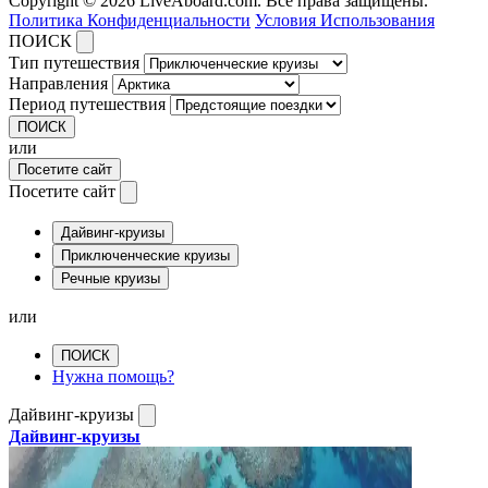
Copyright © 2026 LiveAboard.com. Все права защищены.
Политика Конфиденциальности
Условия Использования
ПОИСК
Тип путешествия
Направления
Период путешествия
ПОИСК
или
Посетите сайт
Посетите сайт
Дайвинг-круизы
Приключенческие круизы
Речные круизы
или
ПОИСК
Нужна помощь?
Дайвинг-круизы
Дайвинг-круизы