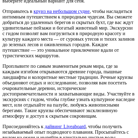
выберите идеальный вариант для себя.
Отправьтесь в
круиз на небольшом судне
, чтобы насладиться
интимным путешествием к природным чудесам. Вы сможете
добраться до удаленных берегов и скрытых бухт, где вас ждут
удивительные пейзажи и богатый животный мир. Экскурсии
с гидом позволят вам погрузиться в природную красоту и
культуру каждого места — от суровых утесов и тихих заливов
до зеленых лесов и оживленных городов. Каждое
путешествие — это уникальное приключение вдали от
туристических маршрутов.
Проплывите по самым знаменитым рекам мира, где за
каждым изгибом открываются древние города, пышные
ландшафты и колоритные местные традиции. Речные круизы
объединяют отдых и исследование, позволяя вам посетить
очаровательные деревни, исторические
достопримечательности и захватывающие виды. Участвуйте в
экскурсиях с гидом, чтобы глубже узнать культурное наследие
мест, или отдыхайте на палубе, любуясь живописными
берегами. Такие круизы обеспечивают эксклюзивную
атмосферу и доступ к скрытым сокровищам.
Присоединяйтесь к
дайвинг Liveaboard
, чтобы получить
незабываемый опыт подводного плавания. Просыпайтесь с
видом на океан и ныряйте в кристально чистые воды,