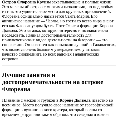
Остров Флореана
Круизы захватывающие и полные жизни.
Это маленький остров с многими названиями, но под любым
из них это удивительное место для круизных приключений.
Флореана официально называется Санта-Мария. Его
английское название — Чарльз, но гости со всего мира знают
его как Флореану: дом бухты Пост Офис и формации Корона
Дьявола. Это загадка, которую интересно и познавательно
исследовать. Главная достопримечательность для
приключенческих видов деятельности на Флореане — это
сноркелинг. Он известен как возможно лучший в Галапагосах,
что является очень большим утверждением, учитывая
качество сноркелинга во всех районах Галапагосских
островов.
Лучшие занятия и
достопримечательности на острове
Флореана
Плавание с маской и трубкой в
Коронe Дьявола
известно во
всем мире. Место получило свое название от географической
формации - вулканического кратера, который волны со
временем разрушили таким образом, что северная и южная