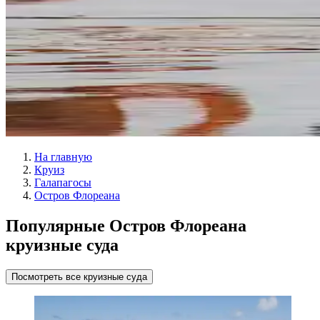
На главную
Круиз
Галапагосы
Остров Флореана
Популярные Остров Флореана
круизные суда
Посмотреть все круизные суда