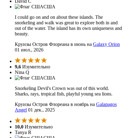
David C
США
I could go on and on about these islands. The
snorkeling and walk was great to explore both in and
out of the water. The island has its own uniqueness and
beauty.
Круизы Остров Флореана в июнь на
Galaxy Orion
01 июл., 2026
9,6
Изумительно
Nina Q
США
Snorkeling Devil's Crown was out of this world.
Sharks, rays, tropical fish, playful young sea lions.
Круизы Остров Флореана в ноябрь на
Galapagos
Angel
01 дек., 2025
10,0
Изумительно
Tanya R
США