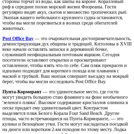
стороны торчат из воды, как шипы на короне. Коралловый
риф в середине полон морской жизни Флореаны. Гости
регулярно видят акул, скатов и множество тропических рыб.
Экипаж вашего небольшого круизного судна остановится,
чтобы вы могли порезвиться в волнах среди обитателей
животных.
Post Office Bay
— это очаровательная достопримечательность,
демонстрирующая дух общины и традиций. Китоловы в XVIII
веке начали оставлять записки в деревянной бочке,
служившей неофициальным почтовым ящиком. Сегодня
посетители оставляют открытки и просматривают
оставленное, чтобы взять что-то себе. Сам пляж прекрасен и
идеально подходит для короткого похода или плавания с
маской и трубкой. Ваш экипаж совершит высадку на мокрый
берег, чтобы вы могли исследовать Post Office Bay.
Пунта-Корморант
— это удивительное место, где гости
могут увидеть большую стаю фламинго на фоне необычного
'зеленого пляжа'. Высокое содержание кристаллов оливина в
песке придает ему удивительный цвет. Контрастом
выделяется пляж Белого Корала Four Sand Beach. Другие
птицы, часто встречающиеся на Пунта-Корморанте, — это
кулики и белощёкие утки. Гости могут насладиться поездкой
на динги или коротким 2-км походом по этому месту. Лодка