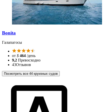
Bonita
Галапагосы
от
$
464
/день
9,2
Превосходно
43
Отзывов
Посмотреть все 44 круизных судов