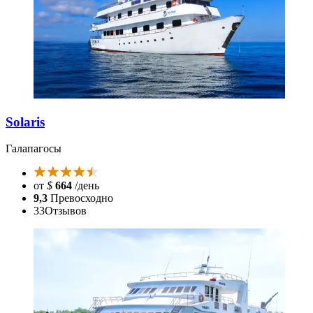
Solaris
Галапагосы
от
$
664
/день
9,3
Превосходно
33
Отзывов