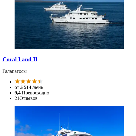
Coral I and II
Галапагосы
от
$
514
/день
9,4
Превосходно
21
Отзывов