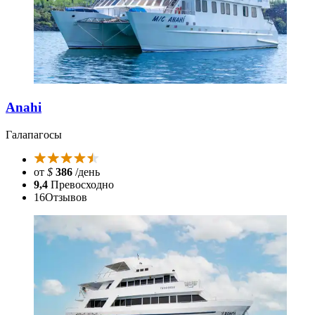
Anahi
Галапагосы
от
$
386
/день
9,4
Превосходно
16
Отзывов