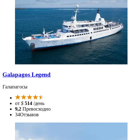
Galapagos Legend
Галапагосы
от
$
514
/день
9,2
Превосходно
34
Отзывов