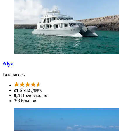
Alya
Галапагосы
от
$
782
/день
9,4
Превосходно
39
Отзывов