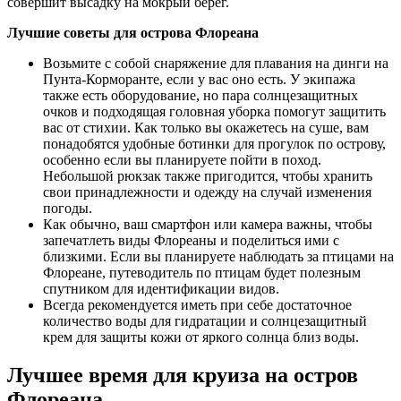
совершит высадку на мокрый берег.
Лучшие советы для острова Флореана
Возьмите с собой снаряжение для плавания на динги на
Пунта-Корморанте, если у вас оно есть. У экипажа
также есть оборудование, но пара солнцезащитных
очков и подходящая головная уборка помогут защитить
вас от стихии. Как только вы окажетесь на суше, вам
понадобятся удобные ботинки для прогулок по острову,
особенно если вы планируете пойти в поход.
Небольшой рюкзак также пригодится, чтобы хранить
свои принадлежности и одежду на случай изменения
погоды.
Как обычно, ваш смартфон или камера важны, чтобы
запечатлеть виды Флореаны и поделиться ими с
близкими. Если вы планируете наблюдать за птицами на
Флореане, путеводитель по птицам будет полезным
спутником для идентификации видов.
Всегда рекомендуется иметь при себе достаточное
количество воды для гидратации и солнцезащитный
крем для защиты кожи от яркого солнца близ воды.
Лучшее время для круиза на остров
Флореана