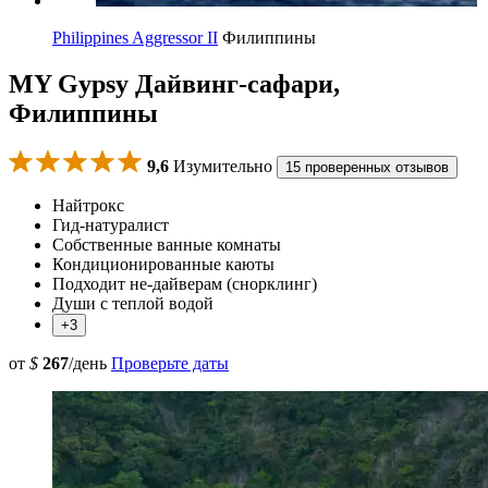
Philippines Aggressor II
Филиппины
MY Gypsy Дайвинг-сафари,
Филиппины
9,6
Изумительно
15 проверенных отзывов
Найтрокс
Гид-натуралист
Собственные ванные комнаты
Кондиционированные каюты
Подходит не-дайверам (снорклинг)
Души с теплой водой
+3
от
$
267
/день
Проверьте даты