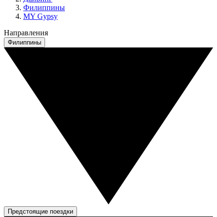
Филиппины
MY Gypsy
Направления
Филиппины
Предстоящие поездки