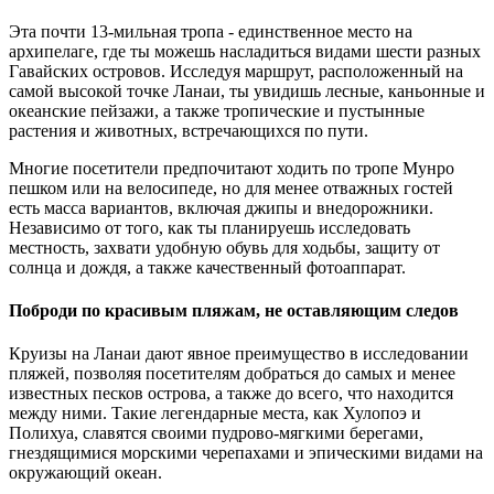
Эта почти 13-мильная тропа - единственное место на
архипелаге, где ты можешь насладиться видами шести разных
Гавайских островов. Исследуя маршрут, расположенный на
самой высокой точке Ланаи, ты увидишь лесные, каньонные и
океанские пейзажи, а также тропические и пустынные
растения и животных, встречающихся по пути.
Многие посетители предпочитают ходить по тропе Мунро
пешком или на велосипеде, но для менее отважных гостей
есть масса вариантов, включая джипы и внедорожники.
Независимо от того, как ты планируешь исследовать
местность, захвати удобную обувь для ходьбы, защиту от
солнца и дождя, а также качественный фотоаппарат.
Поброди по красивым пляжам, не оставляющим следов
Круизы на Ланаи дают явное преимущество в исследовании
пляжей, позволяя посетителям добраться до самых и менее
известных песков острова, а также до всего, что находится
между ними. Такие легендарные места, как Хулопоэ и
Полихуа, славятся своими пудрово-мягкими берегами,
гнездящимися морскими черепахами и эпическими видами на
окружающий океан.