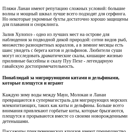
Пляжи Ланаи имеют репутацию сложных условий: большие
волны и мощный шквал лучше всего подходят для серфинга.
Но некоторые укромные бухты достаточно хорошо защищены
для плавания и снорклинга.
Залив Хулопоэ - одно из лучших мест на острове для
наблюдения за подводной дикой природой: сотни видов рыб,
множество разноцветных кораллов, а в зимние месяцы есть
шанс увидеть с берега китов и дельфинов. Любители суши
могут исследовать драматические скалы, кишащие жизнью
приливные бассейны и скалу Пуу Пехе - легендарную
гавайскую достопримечательность.
Понаблюдай за мигрирующими китами и дельфинами,
которые плещутся и играют
Каждую зиму воды между Мауи, Молокаи и Ланаи
превращаются в супермагистраль для мигрирующих морских
млекопитающих, таких как киты и дельфины. Больше всего
внимания привлекают горбатые киты, которые брызгаются,
плещутся и прорываются вместе со своими новорожденными
детенышами.
Пассажиры приключенческих круизов имеют преимущество,