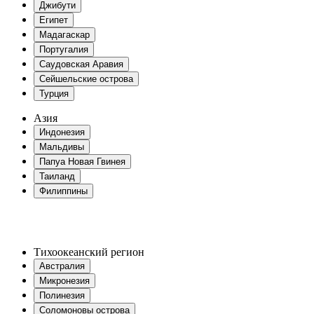
Джибути
Египет
Мадагаскар
Португалия
Саудовская Аравия
Сейшельские острова
Турция
Азия
Индонезия
Мальдивы
Папуа Новая Гвинея
Таиланд
Филиппины
Тихоокеанский регион
Австралия
Микронезия
Полинезия
Соломоновы острова