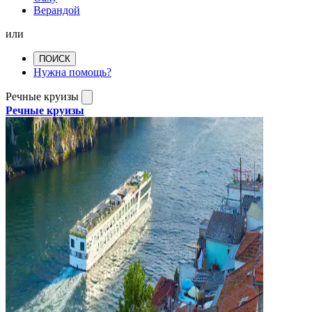
Верандой
или
ПОИСК
Нужна помощь?
Речные круизы
Речные круизы