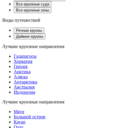
Все круизные суда
Все круизные зоны
Виды путешествий
Речные круизы
Дайвинг-круизы
Лучшие круизные направления
Галапагосы
Хорватия
Греция
Арктика
Аляска
Антарктика
Австралия
Индонезия
Лучшие круизные направления
Мауи
Большой остров
Кауаи
Оаху