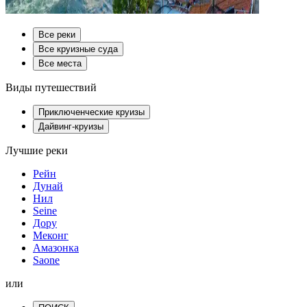
Все реки
Все круизные суда
Все места
Виды путешествий
Приключенческие круизы
Дайвинг-круизы
Лучшие реки
Рейн
Дунай
Нил
Seine
Дору
Меконг
Амазонка
Saone
или