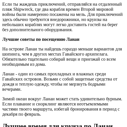
Если ты жаждешь приключений, отправляйся на отдаленный
пляж Shipwreck, где два корабля времен Второй мировой
войны были намеренно посажены на мель. Для приключений
здесь обычно требуются внедорожники, но круизы на
небольших кораблях могут легко доставить гостей на берег
без дополнительного оборудования.
Лучшие советы по посещению Ланаи
На острове Ланаи ты найдешь гораздо меньше вариантов для
шопинга, чем в других местах Гавайского архипелага.
Обязательно тщательно собирай вещи и приезжай со всем
необходимым из дома.
Ланаи - один из самых прохладных и влажных среди
Гавайских островов. Возьми с собой защитные средства от
дождя и теплую одежду, чтобы не мерзнуть бодрыми
вечерами.
Зимой океан вокруг Ланаи может стать удивительно бурным.
Если плавание и снорклинг являются неотъемлемыми
частями твоего маршрута, избегай бронирования в период с
декабря по февраль.
Лучшее время для круиза по Ланаи