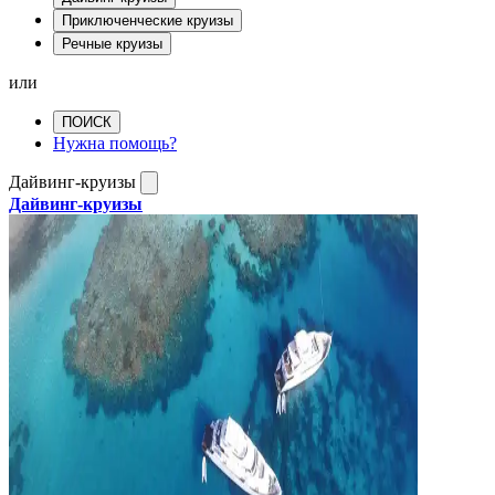
Приключенческие круизы
Речные круизы
или
ПОИСК
Нужна помощь?
Дайвинг-круизы
Дайвинг-круизы