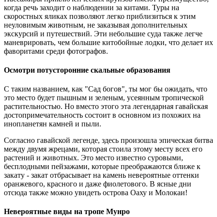
когда речь заходит о наблюдении за китами. Туры на
скоростных яликах позволяют легко приблизиться к этим
неуловимым животным, не заказывая дополнительных
экскурсий и путешествий. Эти небольшие суда также легче
маневрировать, чем большие китобойные лодки, что делает их
фаворитами среди фотографов.
Осмотри потусторонние скальные образования
С таким названием, как "Сад богов", ты мог бы ожидать, что
это место будет пышным и зеленым, усеянным тропической
растительностью. Но вместо этого эта легендарная гавайская
достопримечательность состоит в основном из похожих на
инопланетян камней и пыли.
Согласно гавайской легенде, здесь произошла эпическая битва
между двумя жрецами, которая стоила этому месту всех его
растений и животных. Это место известно суровыми,
бесплодными пейзажами, которые преображаются ближе к
закату - закат отбрасывает на камень невероятные оттенки
оранжевого, красного и даже фиолетового. В ясные дни
отсюда также можно увидеть острова Оаху и Молокаи!
Невероятные виды на тропе Мунро