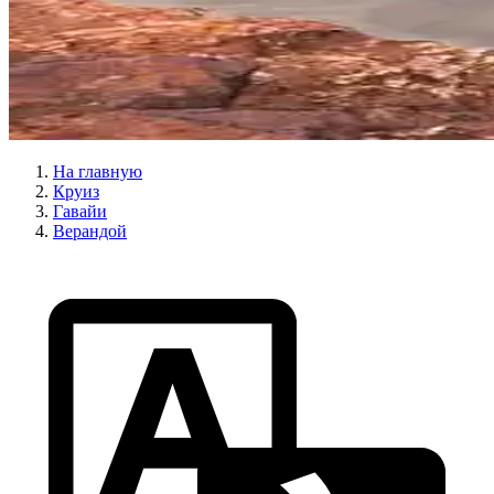
На главную
Круиз
Гавайи
Верандой