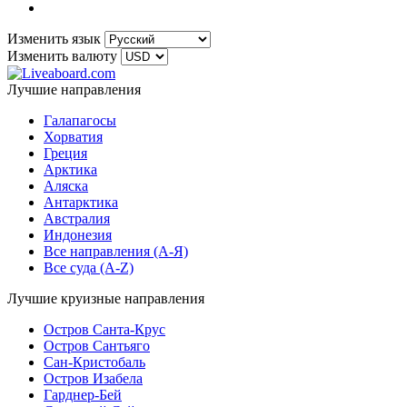
Изменить язык
Изменить валюту
Лучшие направления
Галапагосы
Хорватия
Греция
Арктика
Аляска
Антарктика
Австралия
Индонезия
Все направления (A-Я)
Все суда (A-Z)
Лучшие круизные направления
Остров Санта-Крус
Остров Сантьяго
Сан-Кристобаль
Остров Изабела
Гарднер-Бей