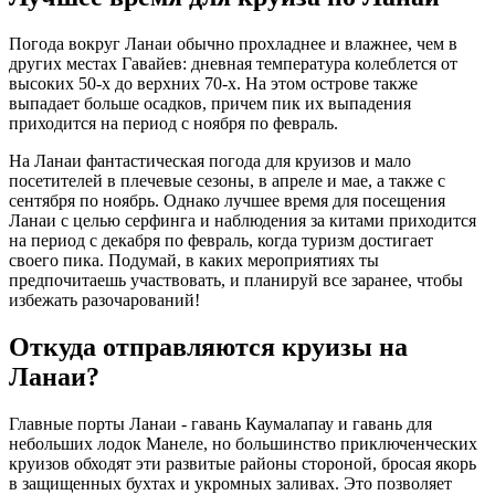
Погода вокруг Ланаи обычно прохладнее и влажнее, чем в
других местах Гавайев: дневная температура колеблется от
высоких 50-х до верхних 70-х. На этом острове также
выпадает больше осадков, причем пик их выпадения
приходится на период с ноября по февраль.
На Ланаи фантастическая погода для круизов и мало
посетителей в плечевые сезоны, в апреле и мае, а также с
сентября по ноябрь. Однако лучшее время для посещения
Ланаи с целью серфинга и наблюдения за китами приходится
на период с декабря по февраль, когда туризм достигает
своего пика. Подумай, в каких мероприятиях ты
предпочитаешь участвовать, и планируй все заранее, чтобы
избежать разочарований!
Откуда отправляются круизы на
Ланаи?
Главные порты Ланаи - гавань Каумалапау и гавань для
небольших лодок Манеле, но большинство приключенческих
круизов обходят эти развитые районы стороной, бросая якорь
в защищенных бухтах и укромных заливах. Это позволяет