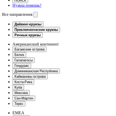
ПОИСК
Нужна помощь?
Все направления
Дайвинг-круизы
Приключенческие круизы
Речные круизы
Американский континент
Багамские острова
Белиз
Галапагосы
Гондурас
Доминиканская Республика
Каймановы острова
Коста-Рика
Куба
Мексика
Сен-Мартен
Теркс
EMEA