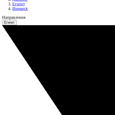
Египет
Bismarck
Направления
Египет