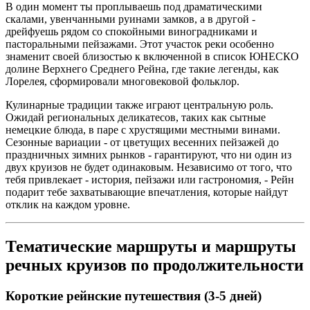
В один момент ты проплываешь под драматическими
скалами, увенчанными руинами замков, а в другой -
дрейфуешь рядом со спокойными виноградниками и
пасторальными пейзажами. Этот участок реки особенно
знаменит своей близостью к включенной в список ЮНЕСКО
долине Верхнего Среднего Рейна, где такие легенды, как
Лорелея, сформировали многовековой фольклор.
Кулинарные традиции также играют центральную роль.
Ожидай региональных деликатесов, таких как сытные
немецкие блюда, в паре с хрустящими местными винами.
Сезонные вариации - от цветущих весенних пейзажей до
праздничных зимних рынков - гарантируют, что ни один из
двух круизов не будет одинаковым. Независимо от того, что
тебя привлекает - история, пейзажи или гастрономия, - Рейн
подарит тебе захватывающие впечатления, которые найдут
отклик на каждом уровне.
Тематические маршруты и маршруты
речных круизов по продолжительности
Короткие рейнские путешествия (3-5 дней)