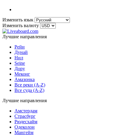
Изменить язык
Изменить валюту
Лучшие направления
Рейн
Дунай
Нил
Seine
Дору
Меконг
Амазонка
Все реки (A-Z)
Все суда (A-Z)
Лучшие направления
Амстердам
Страсбург
Рюдесхайм
Одеколон
Мангейм