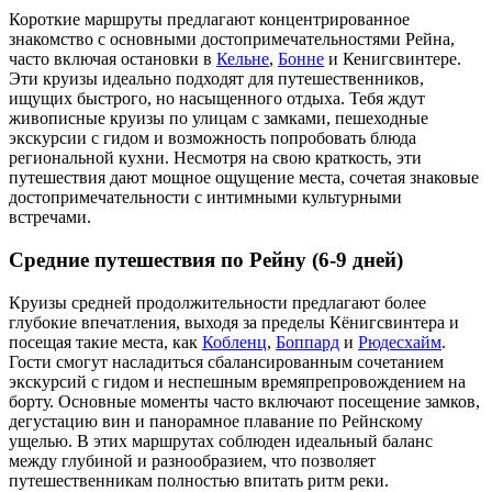
Короткие маршруты предлагают концентрированное
знакомство с основными достопримечательностями Рейна,
часто включая остановки в
Кельне
,
Бонне
и Кенигсвинтере.
Эти круизы идеально подходят для путешественников,
ищущих быстрого, но насыщенного отдыха. Тебя ждут
живописные круизы по улицам с замками, пешеходные
экскурсии с гидом и возможность попробовать блюда
региональной кухни. Несмотря на свою краткость, эти
путешествия дают мощное ощущение места, сочетая знаковые
достопримечательности с интимными культурными
встречами.
Средние путешествия по Рейну (6-9 дней)
Круизы средней продолжительности предлагают более
глубокие впечатления, выходя за пределы Кёнигсвинтера и
посещая такие места, как
Кобленц
,
Боппард
и
Рюдесхайм
.
Гости смогут насладиться сбалансированным сочетанием
экскурсий с гидом и неспешным времяпрепровождением на
борту. Основные моменты часто включают посещение замков,
дегустацию вин и панорамное плавание по Рейнскому
ущелью. В этих маршрутах соблюден идеальный баланс
между глубиной и разнообразием, что позволяет
путешественникам полностью впитать ритм реки.