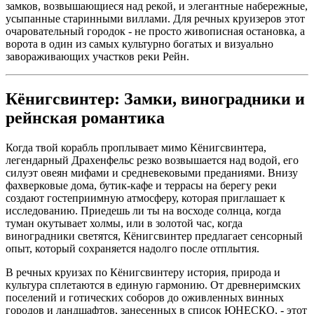
замков, возвышающиеся над рекой, и элегантные набережные,
усыпанные старинными виллами. Для речных круизеров этот
очаровательный городок - не просто живописная остановка, а
ворота в один из самых культурно богатых и визуально
завораживающих участков реки Рейн.
Кёнигсвинтер: Замки, виноградники и
рейнская романтика
Когда твой корабль проплывает мимо Кёнигсвинтера,
легендарный Драхенфельс резко возвышается над водой, его
силуэт овеян мифами и средневековыми преданиями. Внизу
фахверковые дома, бутик-кафе и террасы на берегу реки
создают гостеприимную атмосферу, которая приглашает к
исследованию. Приедешь ли ты на восходе солнца, когда
туман окутывает холмы, или в золотой час, когда
виноградники светятся, Кёнигсвинтер предлагает сенсорный
опыт, который сохраняется надолго после отплытия.
В речных круизах по Кёнигсвинтеру история, природа и
культура сплетаются в единую гармонию. От древнеримских
поселений и готических соборов до оживленных винных
городов и ландшафтов, занесенных в список ЮНЕСКО, - этот