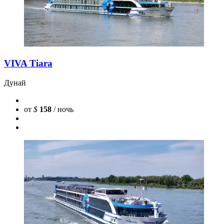
VIVA Tiara
Дунай
от
$
158
/ ночь