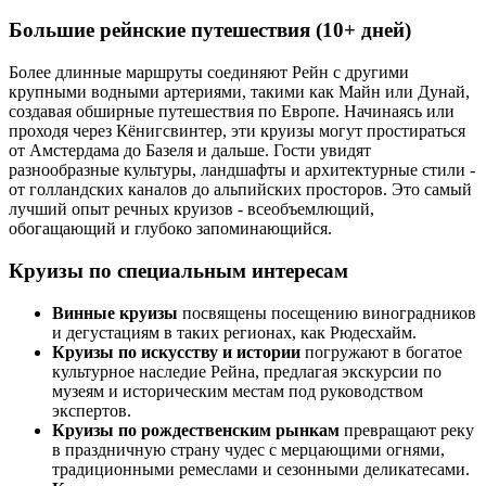
Большие рейнские путешествия (10+ дней)
Более длинные маршруты соединяют Рейн с другими
крупными водными артериями, такими как Майн или Дунай,
создавая обширные путешествия по Европе. Начинаясь или
проходя через Кёнигсвинтер, эти круизы могут простираться
от Амстердама до Базеля и дальше. Гости увидят
разнообразные культуры, ландшафты и архитектурные стили -
от голландских каналов до альпийских просторов. Это самый
лучший опыт речных круизов - всеобъемлющий,
обогащающий и глубоко запоминающийся.
Круизы по специальным интересам
Винные круизы
посвящены посещению виноградников
и дегустациям в таких регионах, как Рюдесхайм.
Круизы по искусству и истории
погружают в богатое
культурное наследие Рейна, предлагая экскурсии по
музеям и историческим местам под руководством
экспертов.
Круизы по рождественским рынкам
превращают реку
в праздничную страну чудес с мерцающими огнями,
традиционными ремеслами и сезонными деликатесами.