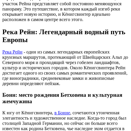
участок Рейна представляет собой постоянно меняющуюся
панораму. Это путешествие, в котором каждый изгиб реки
открывает новую историю, и Кёнигсвинтер идеально
расположен в самом центре всего этого.
Река Рейн: Легендарный водный путь
Европы
Река Рейн
- один из самых легендарных европейских
круизных маршрутов, протекающий от Швейцарских Альп до
Северного моря и проходящий через гобелен ландшафтов,
культур и исторических городов. Около Кёнигсвинтера Рейн
достигает одного из своих самых романтических проявлений,
где виноградники, средневековые замки и живописные
деревни определяют пейзаж.
Бонн: место рождения Бетховена и культурная
жемчужина
К югу от Кёнигсвинтера,
в Бонне
, сочетаются утонченная
элегантность и художественное наследие. Когда-то город был
столицей Западной Германии, но сейчас он больше всего
известен как родина Бетховена, чье наследие эхом отдается в