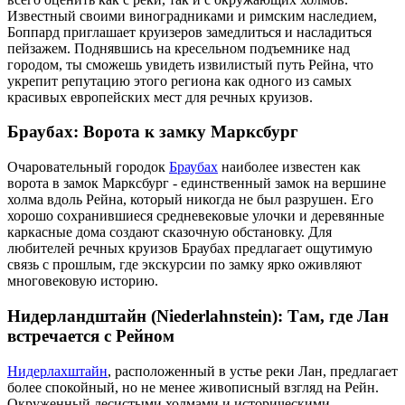
Известный своими виноградниками и римским наследием,
Боппард приглашает круизеров замедлиться и насладиться
пейзажем. Поднявшись на кресельном подъемнике над
городом, ты сможешь увидеть извилистый путь Рейна, что
укрепит репутацию этого региона как одного из самых
красивых европейских мест для речных круизов.
Браубах: Ворота к замку Марксбург
Очаровательный городок
Браубах
наиболее известен как
ворота в замок Марксбург - единственный замок на вершине
холма вдоль Рейна, который никогда не был разрушен. Его
хорошо сохранившиеся средневековые улочки и деревянные
каркасные дома создают сказочную обстановку. Для
любителей речных круизов Браубах предлагает ощутимую
связь с прошлым, где экскурсии по замку ярко оживляют
многовековую историю.
Нидерландштайн (Niederlahnstein): Там, где Лан
встречается с Рейном
Нидерлахштайн
, расположенный в устье реки Лан, предлагает
более спокойный, но не менее живописный взгляд на Рейн.
Окруженный лесистыми холмами и историческими