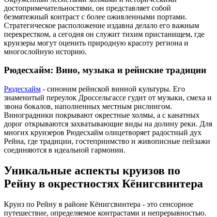
достопримечательностями, он представляет собой
безмятежный контраст с более оживленными портами.
Стратегическое расположение издавна делало его важным
перекрестком, а сегодня он служит тихим пристанищем, где
круизеры могут оценить природную красоту региона и
многослойную историю.
Рюдесхайм: Вино, музыка и рейнские традиции
Рюдесхайм
- синоним рейнской винной культуры. Его
знаменитый переулок Дроссельгассе гудит от музыки, смеха и
звона бокалов, наполненных местным рислингом.
Виноградники покрывают окрестные холмы, а с канатных
дорог открываются захватывающие виды на долину реки. Для
многих круизеров Рюдесхайм олицетворяет радостный дух
Рейна, где традиции, гостеприимство и живописные пейзажи
соединяются в идеальной гармонии.
Уникальные аспекты круизов по
Рейну в окрестностях Кёнигсвинтера
Круиз по Рейну в районе Кёнигсвинтера - это сенсорное
путешествие, определяемое контрастами и непрерывностью.