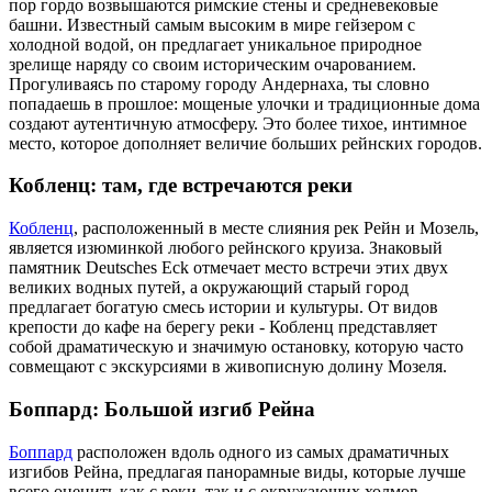
пор гордо возвышаются римские стены и средневековые
башни. Известный самым высоким в мире гейзером с
холодной водой, он предлагает уникальное природное
зрелище наряду со своим историческим очарованием.
Прогуливаясь по старому городу Андернаха, ты словно
попадаешь в прошлое: мощеные улочки и традиционные дома
создают аутентичную атмосферу. Это более тихое, интимное
место, которое дополняет величие больших рейнских городов.
Кобленц: там, где встречаются реки
Кобленц
, расположенный в месте слияния рек Рейн и Мозель,
является изюминкой любого рейнского круиза. Знаковый
памятник Deutsches Eck отмечает место встречи этих двух
великих водных путей, а окружающий старый город
предлагает богатую смесь истории и культуры. От видов
крепости до кафе на берегу реки - Кобленц представляет
собой драматическую и значимую остановку, которую часто
совмещают с экскурсиями в живописную долину Мозеля.
Боппард: Большой изгиб Рейна
Боппард
расположен вдоль одного из самых драматичных
изгибов Рейна, предлагая панорамные виды, которые лучше
всего оценить как с реки, так и с окружающих холмов.