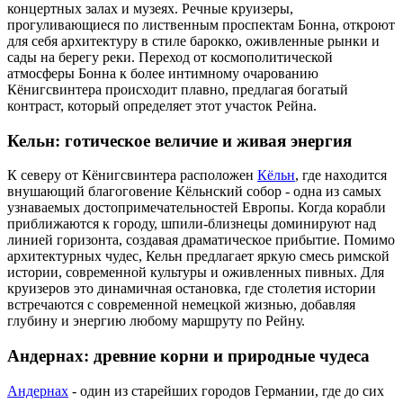
концертных залах и музеях. Речные круизеры,
прогуливающиеся по лиственным проспектам Бонна, откроют
для себя архитектуру в стиле барокко, оживленные рынки и
сады на берегу реки. Переход от космополитической
атмосферы Бонна к более интимному очарованию
Кёнигсвинтера происходит плавно, предлагая богатый
контраст, который определяет этот участок Рейна.
Кельн: готическое величие и живая энергия
К северу от Кёнигсвинтера расположен
Кёльн
, где находится
внушающий благоговение Кёльнский собор - одна из самых
узнаваемых достопримечательностей Европы. Когда корабли
приближаются к городу, шпили-близнецы доминируют над
линией горизонта, создавая драматическое прибытие. Помимо
архитектурных чудес, Кельн предлагает яркую смесь римской
истории, современной культуры и оживленных пивных. Для
круизеров это динамичная остановка, где столетия истории
встречаются с современной немецкой жизнью, добавляя
глубину и энергию любому маршруту по Рейну.
Андернах: древние корни и природные чудеса
Андернах
- один из старейших городов Германии, где до сих